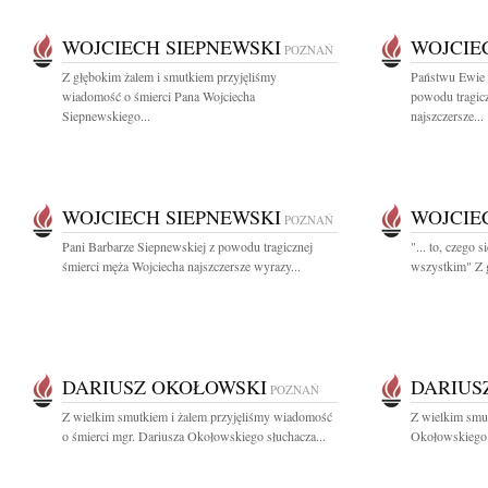
WOJCIECH SIEPNEWSKI
WOJCIE
POZNAŃ
Z głębokim żalem i smutkiem przyjęliśmy
Państwu Ewie 
wiadomość o śmierci Pana Wojciecha
powodu tragicz
Siepnewskiego...
najszczersze...
WOJCIECH SIEPNEWSKI
WOJCIE
POZNAŃ
Pani Barbarze Siepnewskiej z powodu tragicznej
"... to, czego s
śmierci męża Wojciecha najszczersze wyrazy...
wszystkim" Z 
DARIUSZ OKOŁOWSKI
DARIUS
POZNAŃ
Z wielkim smutkiem i żalem przyjęliśmy wiadomość
Z wielkim smu
o śmierci mgr. Dariusza Okołowskiego słuchacza...
Okołowskiego 