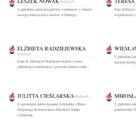
LESZEK NOWAK
TERESA
POZNAŃ
Z głębokim żalem przyjęliśmy wiadomość o śmierci
Pani Elżbiecie
naszego nauczyciela i mistrza, wybitnego...
współczucia z 
ELŻBIETA RADZIEJEWSKA
WIESŁA
POZNAŃ
Z głębokim ża
Panu dr. Maciejowi Radziejewskiemu wyrazy
naszego Kolegi
głębokiego współczucia z powodu śmierci matki...
JULITTA CIEŚLARSKA
MIROSŁ
POZNAŃ
Z ogromnym żalem żegnamy koleżankę z Biura
Z głębokim ża
Miejskiego Konserwatora Zabytków Julittę
października 2
Cieślarską...