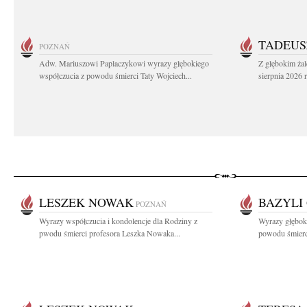
TADEUS
POZNAŃ
Adw. Mariuszowi Paplaczykowi wyrazy głębokiego
Z głębokim ża
współczucia z powodu śmierci Taty Wojciech...
sierpnia 2026 r
LESZEK NOWAK
BAZYLI
POZNAŃ
Wyrazy współczucia i kondolencje dla Rodziny z
Wyrazy głęboki
pwodu śmierci profesora Leszka Nowaka...
powodu śmierc