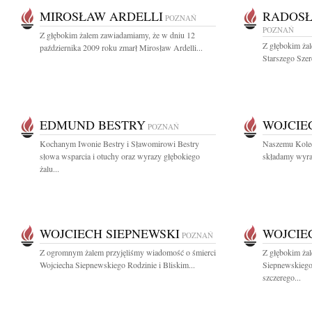
MIROSŁAW ARDELLI
RADOSŁ
POZNAŃ
POZNAŃ
Z głębokim żalem zawiadamiamy, że w dniu 12
Z głębokim ża
października 2009 roku zmarł Mirosław Ardelli...
Starszego Sze
EDMUND BESTRY
WOJCIE
POZNAŃ
Kochanym Iwonie Bestry i Sławomirowi Bestry
Naszemu Kole
słowa wsparcia i otuchy oraz wyrazy głębokiego
składamy wyraz
żalu...
WOJCIECH SIEPNEWSKI
WOJCIE
POZNAŃ
Z ogromnym żalem przyjęliśmy wiadomość o śmierci
Z głębokim ża
Wojciecha Siepnewskiego Rodzinie i Bliskim...
Siepnewskiego
szczerego...