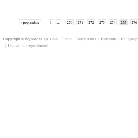
« poprzednie
1
...
270
271
272
273
274
275
276
Copyright © Wyborcza sp. z o.o.
O nas
Staże u nas
Reklama
Polityka 
Ustawienia prywatności