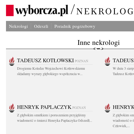
Nekrologi
Odeszli
Poradnik pogrzebowy
Inne nekrologi
TADEUSZ KOTŁOWSKI
TADEUS
POZNAŃ
Drogiemu Koledze Wojciechowi Kotłowskiemu
W dniu 3 sierp
składamy wyrazy głębokiego współczucia w...
Tadeusz Kotłow
HENRYK PAPLACZYK
HENRYK
POZNAŃ
Z głębokim smutkiem i poruszeniem przyjęliśmy
Z głębokim smu
wiadomość o śmierci Henryka Paplaczyka Odszedł...
wiadomość o ś
Człowiek,...