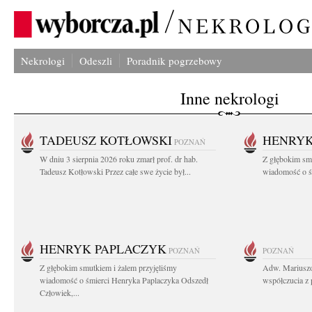
Nekrologi
Odeszli
Poradnik pogrzebowy
Inne nekrologi
TADEUSZ KOTŁOWSKI
HENRYK
POZNAŃ
W dniu 3 sierpnia 2026 roku zmarł prof. dr hab.
Z głębokim sm
Tadeusz Kotłowski Przez całe swe życie był...
wiadomość o ś
HENRYK PAPLACZYK
POZNAŃ
POZNAŃ
Z głębokim smutkiem i żalem przyjęliśmy
Adw. Mariuszo
wiadomość o śmierci Henryka Paplaczyka Odszedł
współczucia z 
Człowiek,...