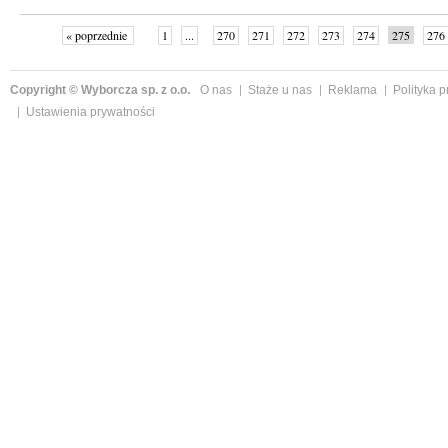
« poprzednie
1
...
270
271
272
273
274
275
276
Copyright © Wyborcza sp. z o.o.
O nas
Staże u nas
Reklama
Polityka 
Ustawienia prywatności