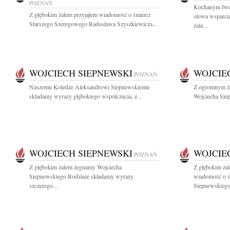
POZNAŃ
Kochanym Iwon
Z głębokim żalem przyjąłem wiadomość o śmierci
słowa wsparcia
Starszego Szeregowego Radosława Szyszkiewicza...
żalu...
WOJCIECH SIEPNEWSKI
WOJCIE
POZNAŃ
Naszemu Koledze Aleksandrowi Siepnewskiemu
Z ogromnym ża
składamy wyrazy głębokiego współczucia, z...
Wojciecha Siep
WOJCIECH SIEPNEWSKI
WOJCIE
POZNAŃ
Z głębokim żalem żegnamy Wojciecha
Z głębokim żal
Siepnewskiego Rodzinie składamy wyrazy
wiadomość o ś
szczerego...
Siepnewskiego.