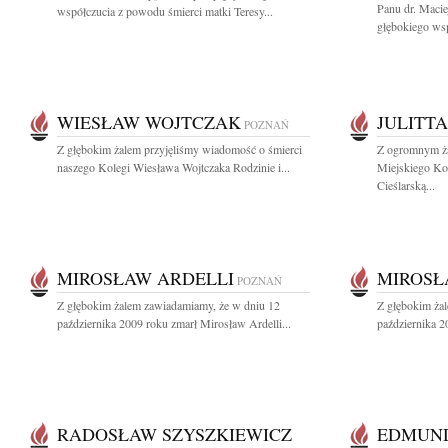
Panu dr. Maci
współczucia z powodu śmierci matki Teresy...
głębokiego wsp
WIESŁAW WOJTCZAK
JULITT
POZNAŃ
Z głębokim żalem przyjęliśmy wiadomość o śmierci
Z ogromnym ża
naszego Kolegi Wiesława Wojtczaka Rodzinie i...
Miejskiego Ko
Cieślarską...
MIROSŁAW ARDELLI
MIROSŁ
POZNAŃ
Z głębokim żalem zawiadamiamy, że w dniu 12
Z głębokim ża
października 2009 roku zmarł Mirosław Ardelli...
października 2
RADOSŁAW SZYSZKIEWICZ
EDMUND