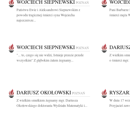
WOJCIECH SIEPNEWSKI
WOJCIE
POZNAŃ
Państwu Ewie i Aleksandrowi Siepnewskim z
Pani Barbarze 
powodu tragicznej śmierci syna Wojciecha
śmierci męża W
najszczersze...
WOJCIECH SIEPNEWSKI
DARIUS
POZNAŃ
"... to, czego się nie widzi, Istnieje przecie przede
Z wielkim smu
wszystkim" Z głębokim żalem żegnamy...
o śmierci mgr.
DARIUSZ OKOŁOWSKI
RYSZAR
POZNAŃ
Z wielkim smutkiem żegnamy mgr. Dariusza
W dniu 17 wrz
Okołowskiego doktoranta Wydziału Matematyki i...
Przyjaciel zaw