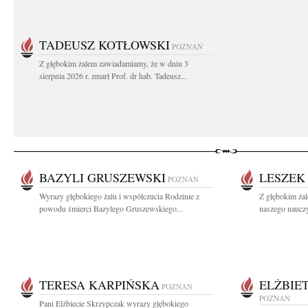
TADEUSZ KOTŁOWSKI
POZNAŃ
Z głębokim żalem zawiadamiamy, że w dniu 3
sierpnia 2026 r. zmarł Prof. dr hab. Tadeusz...
BAZYLI GRUSZEWSKI
LESZEK
POZNAŃ
Wyrazy głębokiego żalu i współczucia Rodzinie z
Z głębokim ża
powodu śmierci Bazylego Gruszewskiego...
naszego nauczyc
TERESA KARPIŃSKA
ELŻBIE
POZNAŃ
POZNAŃ
Pani Elżbiecie Skrzypczak wyrazy głębokiego