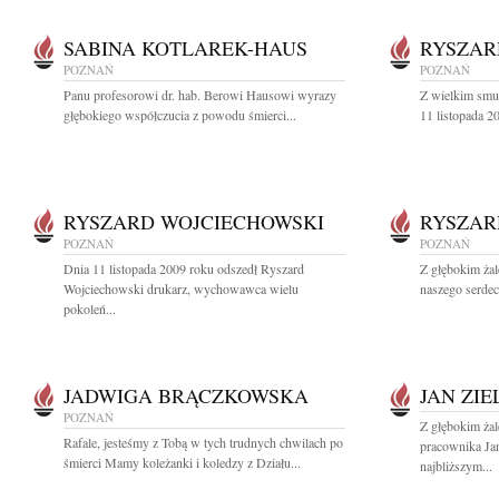
SABINA KOTLAREK-HAUS
RYSZAR
POZNAŃ
POZNAŃ
Panu profesorowi dr. hab. Berowi Hausowi wyrazy
Z wielkim smu
głębokiego współczucia z powodu śmierci...
11 listopada 2
RYSZARD WOJCIECHOWSKI
RYSZAR
POZNAŃ
POZNAŃ
Dnia 11 listopada 2009 roku odszedł Ryszard
Z głębokim ża
Wojciechowski drukarz, wychowawca wielu
naszego serdec
pokoleń...
JADWIGA BRĄCZKOWSKA
JAN ZIE
POZNAŃ
Z głębokim ża
Rafale, jesteśmy z Tobą w tych trudnych chwilach po
pracownika Jan
śmierci Mamy koleżanki i koledzy z Działu...
najbliższym...