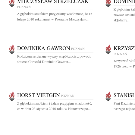
MIECZYSŁAW STRZELCZAK
DOMINI
POZNAŃ
Z głębokim ż
Z głębokim smutkiem przyjęliśmy wiadomość, że 15
zawsze zostani
lutego 2010 roku zmarł w Poznaniu Mieczysław...
składamy...
DOMINIKA GAWRON
KRZYSZ
POZNAŃ
POZNAŃ
Rodzicom serdeczne wyrazy współczucia z powodu
Krzysztof Sku
śmierci Córeczki Dominiki Gawron...
1926 roku w Po
HORST VIETGEN
STANIS
POZNAŃ
Z głębokim smutkiem i żalem przyjąłem wiadomość,
Pani Kazimiero
że w dniu 23 stycznia 2010 roku w Hanoverze po...
naszego najszc