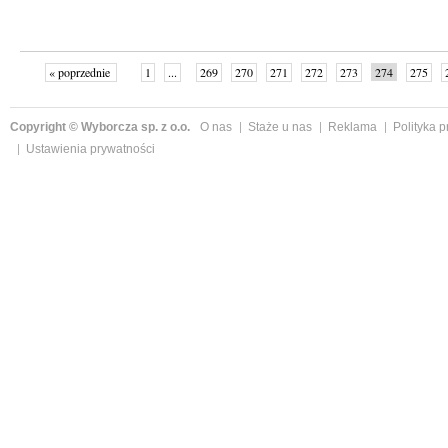
« poprzednie
1
...
269
270
271
272
273
274
275
Copyright © Wyborcza sp. z o.o.
O nas
Staże u nas
Reklama
Polityka 
Ustawienia prywatności