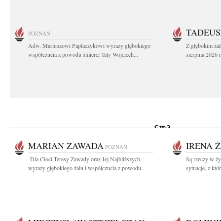
TADEUS
POZNAŃ
Adw. Mariuszowi Paplaczykowi wyrazy głębokiego
Z głębokim ża
współczucia z powodu śmierci Taty Wojciech...
sierpnia 2026 r
MARIAN ZAWADA
IRENA 
POZNAŃ
Dla Cioci Teresy Zawady oraz Jej Najbliższych
Są rzeczy w ży
wyrazy głębokiego żalu i współczucia z powodu...
sytuacje, z któ