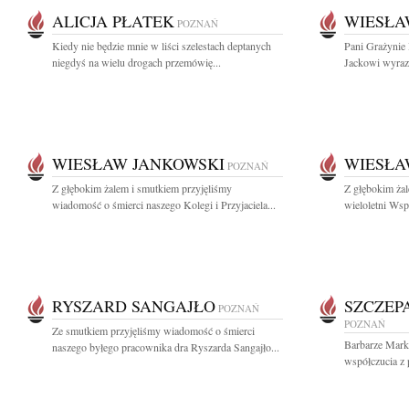
ALICJA PŁATEK
WIESŁA
POZNAŃ
Kiedy nie będzie mnie w liści szelestach deptanych
Pani Grażynie
niegdyś na wielu drogach przemówię...
Jackowi wyrazy
WIESŁAW JANKOWSKI
WIESŁA
POZNAŃ
Z głębokim żalem i smutkiem przyjęliśmy
Z głębokim ża
wiadomość o śmierci naszego Kolegi i Przyjaciela...
wieloletni Wsp
RYSZARD SANGAJŁO
SZCZEP
POZNAŃ
POZNAŃ
Ze smutkiem przyjęliśmy wiadomość o śmierci
Barbarze Mark
naszego byłego pracownika dra Ryszarda Sangajło...
współczucia z 