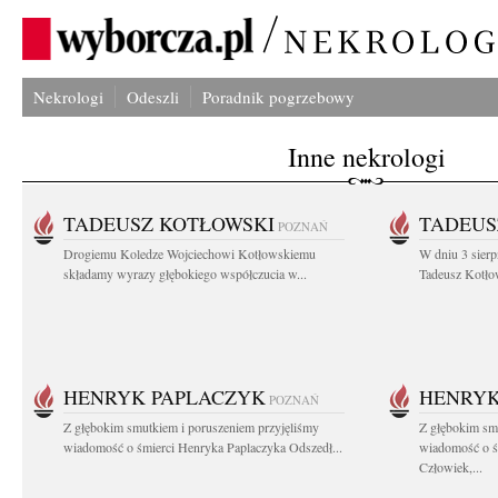
Nekrologi
Odeszli
Poradnik pogrzebowy
Inne nekrologi
TADEUSZ KOTŁOWSKI
TADEUS
POZNAŃ
Drogiemu Koledze Wojciechowi Kotłowskiemu
W dniu 3 sierp
składamy wyrazy głębokiego współczucia w...
Tadeusz Kotłow
HENRYK PAPLACZYK
HENRYK
POZNAŃ
Z głębokim smutkiem i poruszeniem przyjęliśmy
Z głębokim smu
wiadomość o śmierci Henryka Paplaczyka Odszedł...
wiadomość o ś
Człowiek,...