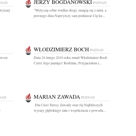
JERZY BOGDANOWSKI
ZNAŃ
POZNAŃ
 wyrazy
"Wytyczaj sobie wielkie drogi, zmagaj się z nimi, a
pewnego dnia Najwyższy sam podniesie Cię ku...
WŁODZIMIERZ BOCH
POZNAŃ
zawsze
Dnia 24 lutego 2010 roku zmarł Włodzimierz Boch
Cześć Jego pamięci! Rodzinie, Przyjaciołom i...
MARIAN ZAWADA
NAŃ
POZNAŃ
Dla Cioci Teresy Zawady oraz Jej Najbliższych
y
wyrazy głębokiego żalu i współczucia z powodu...