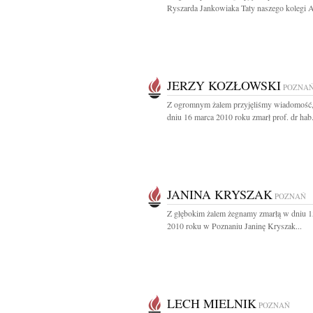
Ryszarda Jankowiaka Taty naszego kolegi Ar
JERZY KOZŁOWSKI
POZNA
Z ogromnym żalem przyjęliśmy wiadomość,
dniu 16 marca 2010 roku zmarł prof. dr hab. 
JANINA KRYSZAK
POZNAŃ
Z głębokim żalem żegnamy zmarłą w dniu 1
2010 roku w Poznaniu Janinę Kryszak...
LECH MIELNIK
POZNAŃ