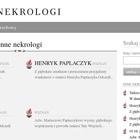
grzebowy
Inne nekrologi
Szukaj
Imię i naz
HENRYK PAPLACZYK
ZNAŃ
POZNAŃ
hab.
Z głębokim smutkiem i poruszeniem przyjęliśmy
..
wiadomość o śmierci Henryka Paplaczyka Odszedł...
INNE NE
Tadeus
W dniu 
Henryk
Z głęb
NAŃ
POZNAŃ
Henryk
Adw. Mariuszowi Paplaczykowi wyrazy głębokiego
Z głęb
Odszedł
współczucia z powodu śmierci Taty Wojciech...
05.08
Adw. M