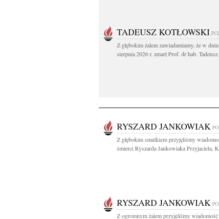
TADEUSZ KOTŁOWSKI
PO
Z głębokim żalem zawiadamiamy, że w dniu
sierpnia 2026 r. zmarł Prof. dr hab. Tadeusz.
RYSZARD JANKOWIAK
P
Z głębokim smutkiem przyjęliśmy wiadomo
śmierci Ryszarda Jankowiaka Przyjaciela, Ko
RYSZARD JANKOWIAK
P
Z ogromnym żalem przyjęliśmy wiadomość 