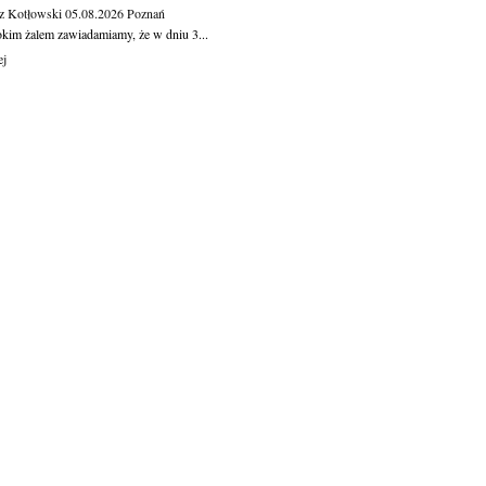
z Kotłowski
05.08.2026
Poznań
okim żalem zawiadamiamy, że w dniu 3...
ej