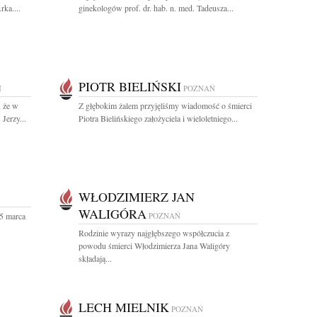
ka....
ginekologów prof. dr. hab. n. med. Tadeusza...
PIOTR BIELIŃSKI
Ń
POZNAŃ
 że w
Z głębokim żalem przyjęliśmy wiadomość o śmierci
Jerzy...
Piotra Bielińskiego założyciela i wieloletniego...
WŁODZIMIERZ JAN
WALIGÓRA
5 marca
POZNAŃ
Rodzinie wyrazy najgłębszego współczucia z
powodu śmierci Włodzimierza Jana Waligóry
składają...
LECH MIELNIK
POZNAŃ