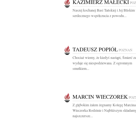
KAZIMIERZ MAŁECKI
PO
Naszej kochanej Basi Tańskiej i Jej Bliskim
serdecznego współczucia z powodu...
TADEUSZ POPIÓŁ
POZNAŃ
Chociaż wiemy, że kiedyś nastąpi, Śmierć 
wydaje się niespodziewana. Z ogromnym
smutkiem...
MARCIN WIECZOREK
POZ
Z głębokim żalem żegnamy Kolegę Marcina
Wieczorka Rodzinie i Najbliższym składam
najszczersze...