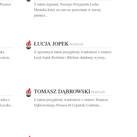
Prezesa
Z żalem żegnamy Naszego Przyjaciela Lecha
Mielnika który na zawsze pozostanie w naszej
pamięci....
ŁUCJA JOPEK
POZNAŃ
ika
Z ogromnym żalem przyjęliśmy wiadomość o śmierci
zucia...
Łucji Jopek Rodzinie i Bliskim składamy wyrazy...
TOMASZ DĄBROWSKI
POZNAŃ
wieka o
Z żalem przyjęliśmy wiadomość o śmierci Tomasza
Leszka...
Dąbrowskiego Prezesa H.Cegielski Centrum...