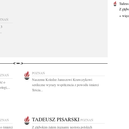
Tadeus
Z głęb
+ więc
ZNAŃ
 3
..
POZNAŃ
OZNAŃ
Naszemu Koledze Januszowi Krawczykowi
ść o
serdeczne wyrazy współczucia z powodu śmierci
legi,...
Teścia...
TADEUSZ PISARSKI
OZNAŃ
POZNAŃ
o śmierci
Z głębokim żalem żegnamy nestora polskich