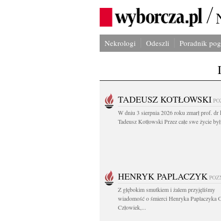
Nekrologi
Odeszli
Poradnik po
TADEUSZ KOTŁOWSKI
PO
W dniu 3 sierpnia 2026 roku zmarł prof. dr 
Tadeusz Kotłowski Przez całe swe życie był.
HENRYK PAPLACZYK
POZ
Z głębokim smutkiem i żalem przyjęliśmy
wiadomość o śmierci Henryka Paplaczyka 
Człowiek,...