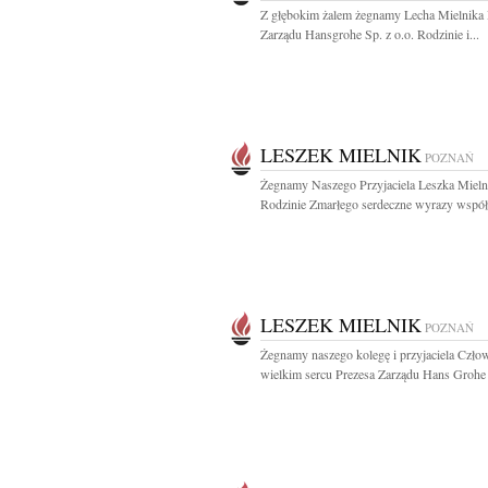
Z głębokim żalem żegnamy Lecha Mielnika 
Zarządu Hansgrohe Sp. z o.o. Rodzinie i...
LESZEK MIELNIK
POZNAŃ
Żegnamy Naszego Przyjaciela Leszka Mieln
Rodzinie Zmarłego serdeczne wyrazy współc
LESZEK MIELNIK
POZNAŃ
Żegnamy naszego kolegę i przyjaciela Czło
wielkim sercu Prezesa Zarządu Hans Grohe 