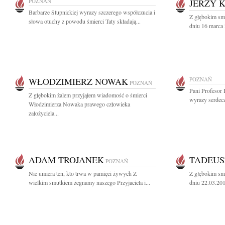
POZNAŃ
JERZY 
Barbarze Stupnickiej wyrazy szczerego współczucia i
Z głębokim sm
słowa otuchy z powodu śmierci Taty składają...
dniu 16 marca 
WŁODZIMIERZ NOWAK
POZNAŃ
POZNAŃ
Pani Profesor 
Z głębokim żalem przyjąłem wiadomość o śmierci
wyrazy serdecz
Włodzimierza Nowaka prawego człowieka
założyciela...
ADAM TROJANEK
TADEUS
POZNAŃ
Nie umiera ten, kto trwa w pamięci żywych Z
Z głębokim sm
wielkim smutkiem żegnamy naszego Przyjaciela i...
dniu 22.03.2010