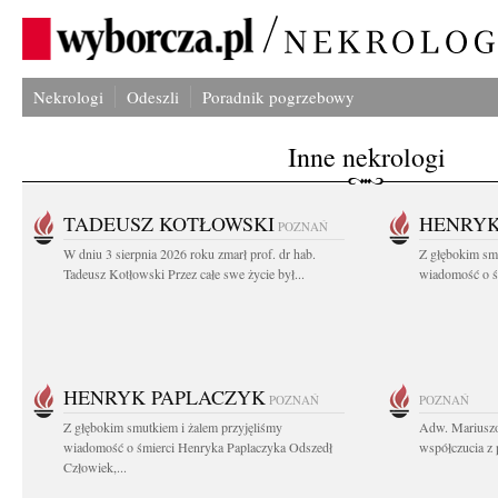
Nekrologi
Odeszli
Poradnik pogrzebowy
Inne nekrologi
TADEUSZ KOTŁOWSKI
HENRYK
POZNAŃ
W dniu 3 sierpnia 2026 roku zmarł prof. dr hab.
Z głębokim sm
Tadeusz Kotłowski Przez całe swe życie był...
wiadomość o ś
HENRYK PAPLACZYK
POZNAŃ
POZNAŃ
Z głębokim smutkiem i żalem przyjęliśmy
Adw. Mariuszo
wiadomość o śmierci Henryka Paplaczyka Odszedł
współczucia z 
Człowiek,...