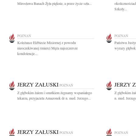
Mirosława Banach Żyła pięknie, a przez życie szła...
okolicznościac
Szkoły...
POZNAŃ
POZNAŃ
Koleżance Elżbiecie Misiornej z powodu
Państwu Justy
nieoczekiwanej śmierci Męża najszczersze
wyrazy głęboki
kondolencje...
JERZY ZAŁUSKI
JERZY 
POZNAŃ
Z głębokim żalem i smutkiem żegnamy wspaniałego
Z głębokim żal
lekarza, przyjaciela Amazonek dr n. med. Jerzego...
n. med. Jerzeg
JERZY ZAŁUSKI
POZNAŃ
POZNAŃ