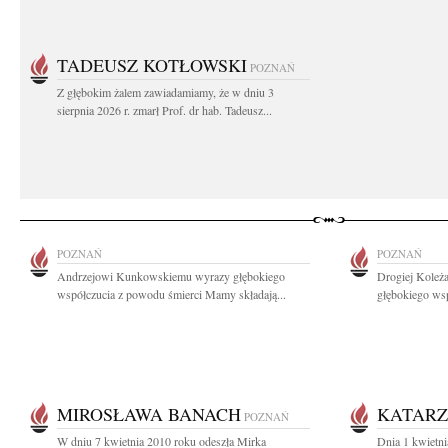
TADEUSZ KOTŁOWSKI
POZNAŃ
Z głębokim żalem zawiadamiamy, że w dniu 3
sierpnia 2026 r. zmarł Prof. dr hab. Tadeusz...
POZNAŃ
POZNAŃ
Andrzejowi Kunkowskiemu wyrazy głębokiego
Drogiej Koleż
współczucia z powodu śmierci Mamy składają...
głębokiego wsp
MIROSŁAWA BANACH
KATARZ
POZNAŃ
W dniu 7 kwietnia 2010 roku odeszła Mirka
Dnia 1 kwietni