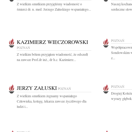
Z wielkim smutkiem przyjęliśmy wiadomość o
Naszej kochane
śmierci dr. n. med. Jerzego Załuskiego wspaniałego...
serdeczne słow
KAZIMIERZ WIECZOROWSKI
POZNAŃ
Współpracown
POZNAŃ
Sondowskim wy
Z wielkim bólem przyjąłem wiadomość, że odszedł
z...
na zawsze Prof.dr inż., dr h.c. Kazimierz...
JERZY ZAŁUSKI
POZNAŃ
POZNAŃ
Drogiej Koleż
Z wielkim smutkiem żegnamy wspaniałego
wyrazy głęboki
Człowieka, kolegę, lekarza zawsze życzliwego dla
ludzi i...