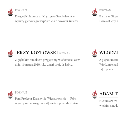
POZNAŃ
POZNAŃ
Drogiej Koleżance dr Krystynie Grocholewskiej
Barbarze Stupn
wyrazy głębokiego współczucia z powodu śmierci...
słowa otuchy z
JERZY KOZŁOWSKI
WŁODZI
POZNAŃ
Z głębokim smutkiem przyjęliśmy wiadomość, że w
Z głębokim ża
dniu 16 marca 2010 roku zmarł prof. dr hab....
Włodzimierza 
założyciela...
POZNAŃ
ADAM T
Pani Profesor Katarzynie Wieczorowskiej - Tobis
Nie umiera ten
wyrazy serdecznego współczucia z powodu śmierci...
wielkim smutki