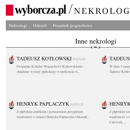
Nekrologi
Odeszli
Poradnik pogrzebowy
Inne nekrologi
TADEUSZ KOTŁOWSKI
TADEUS
POZNAŃ
Drogiemu Koledze Wojciechowi Kotłowskiemu
W dniu 3 sierp
składamy wyrazy głębokiego współczucia w...
Tadeusz Kotłow
HENRYK PAPLACZYK
HENRYK
POZNAŃ
Z głębokim smutkiem i poruszeniem przyjęliśmy
Z głębokim smu
wiadomość o śmierci Henryka Paplaczyka Odszedł...
wiadomość o ś
Człowiek,...