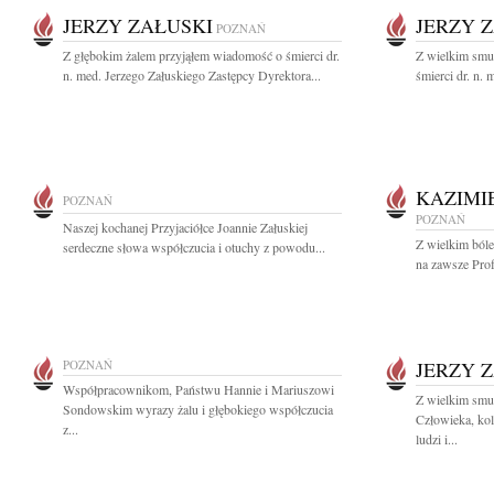
JERZY ZAŁUSKI
JERZY 
POZNAŃ
Z głębokim żalem przyjąłem wiadomość o śmierci dr.
Z wielkim smu
n. med. Jerzego Załuskiego Zastępcy Dyrektora...
śmierci dr. n.
KAZIMI
POZNAŃ
POZNAŃ
Naszej kochanej Przyjaciółce Joannie Załuskiej
Z wielkim ból
serdeczne słowa współczucia i otuchy z powodu...
na zawsze Prof.
POZNAŃ
JERZY 
Współpracownikom, Państwu Hannie i Mariuszowi
Z wielkim smu
Sondowskim wyrazy żalu i głębokiego współczucia
Człowieka, kol
z...
ludzi i...