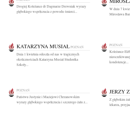
MIROSŁ
Drogiej Koleżance dr Dagmarze Drewniak wyrazy
W dniu 7 kwie
głębokiego współczucia z powodu śmierci...
Mirosława Banac
KATARZYNA MUSIAŁ
POZNAŃ
POZNAŃ
Koleżance Elż
Dnia 1 kwietnia odeszła od nas w tragicznych
nieoczekiwanej
okolicznościach Katarzyna Musiał Studentka
kondolencje...
Szkoły...
POZNAŃ
JERZY 
Państwu Justynie i Maciejowi Chrzanowskim
Z głębokim ża
wyrazy głębokiego współczucia i szczerego żalu z...
lekarza, przyj