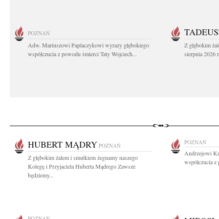
TADEUS
POZNAŃ
Adw. Mariuszowi Paplaczykowi wyrazy głębokiego
Z głębokim ża
współczucia z powodu śmierci Taty Wojciech...
sierpnia 2026 r
HUBERT MĄDRY
POZNAŃ
POZNAŃ
Andrzejowi K
Z głębokim żalem i smutkiem żegnamy naszego
współczucia z
Kolegę i Przyjaciela Huberta Mądrego Zawsze
będziemy...
POZNAŃ