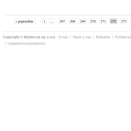
« poprzednie
1
...
267
268
269
270
271
272
273
następne »
Copyright © Wyborcza sp. z o.o.
O nas
Staże u nas
Reklama
Polityka 
Ustawienia prywatności