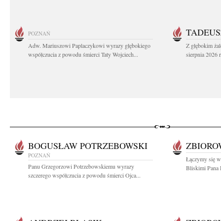
TADEUS
POZNAŃ
Adw. Mariuszowi Paplaczykowi wyrazy głębokiego
Z głębokim ża
współczucia z powodu śmierci Taty Wojciech...
sierpnia 2026 r
BOGUSŁAW POTRZEBOWSKI
ZBIOR
POZNAŃ
Łączymy się w 
Panu Grzegorzowi Potrzebowskiemu wyrazy
Bliskimi Pana 
szczerego współczucia z powodu śmierci Ojca...