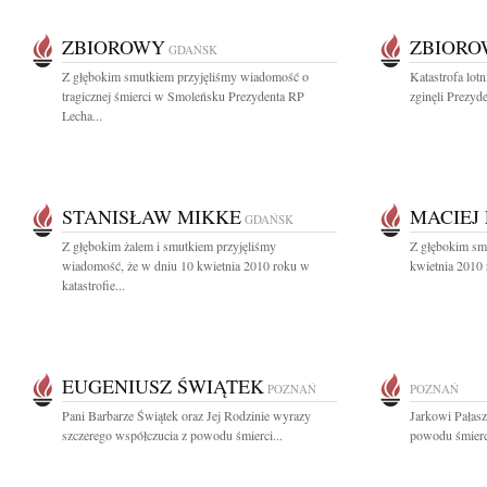
ZBIOROWY
ZBIOR
GDAŃSK
Z głębokim smutkiem przyjęliśmy wiadomość o
Katastrofa lot
tragicznej śmierci w Smoleńsku Prezydenta RP
zginęli Prezyde
Lecha...
STANISŁAW MIKKE
MACIEJ
GDAŃSK
Z głębokim żalem i smutkiem przyjęliśmy
Z głębokim sm
wiadomość, że w dniu 10 kwietnia 2010 roku w
kwietnia 2010 
katastrofie...
EUGENIUSZ ŚWIĄTEK
POZNAŃ
POZNAŃ
Pani Barbarze Świątek oraz Jej Rodzinie wyrazy
Jarkowi Pałas
szczerego współczucia z powodu śmierci...
powodu śmierci