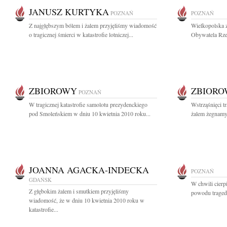
JANUSZ KURTYKA
POZNAŃ
POZNAŃ
Z najgłębszym bólem i żalem przyjęliśmy wiadomość
Wielkopolska 
o tragicznej śmierci w katastrofie lotniczej...
Obywatela Rzec
ZBIOROWY
ZBIOR
POZNAŃ
W tragicznej katastrofie samolotu prezydenckiego
Wstrząśnięci t
pod Smoleńskiem w dniu 10 kwietnia 2010 roku...
żalem żegnamy 
JOANNA AGACKA-INDECKA
POZNAŃ
GDAŃSK
W chwili cierp
Z głębokim żalem i smutkiem przyjęliśmy
powodu traged
wiadomość, że w dniu 10 kwietnia 2010 roku w
katastrofie...