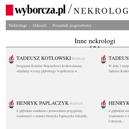
Nekrologi
Odeszli
Poradnik pogrzebowy
Inne nekrologi
TADEUSZ KOTŁOWSKI
TADEUS
POZNAŃ
Drogiemu Koledze Wojciechowi Kotłowskiemu
W dniu 3 sierp
składamy wyrazy głębokiego współczucia w...
Tadeusz Kotłow
HENRYK PAPLACZYK
HENRYK
POZNAŃ
Z głębokim smutkiem i poruszeniem przyjęliśmy
Z głębokim smu
wiadomość o śmierci Henryka Paplaczyka Odszedł...
wiadomość o ś
Człowiek,...