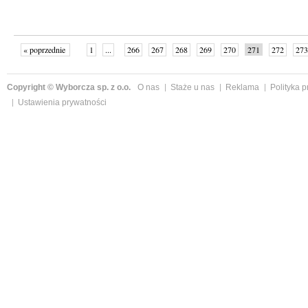
« poprzednie
1
...
266
267
268
269
270
271
272
273
następne »
Copyright © Wyborcza sp. z o.o.
O nas
Staże u nas
Reklama
Polityka 
Ustawienia prywatności