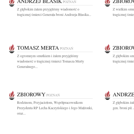
ANDRZEJ BŁASIK
ZBIOR
POZNAŃ
Z głębokim żalem przyjęliśmy wiadomość o
Z wielkim smut
tragicznej śmierci Generała broni Andrzeja Błasika...
tragicznej śmie
TOMASZ MERTA
ZBIOR
POZNAŃ
Z ogromnym smutkiem i żalem przyjęliśmy
Z głębokim sm
wiadomość o tragicznej śmierci Tomasza Merty
tragicznej śmier
Generalnego...
ZBIOROWY
ANDRZE
POZNAŃ
Rodzinom, Przyjaciołom, Współpracownikom
Z głębokim ża
Prezydenta RP Lecha Kaczyńskiego i Jego Małżonki,
gen. broni pil.
oraz...