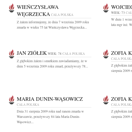
WIEŃCZYSŁAWA
WOJCIE
WĘGRZECKA
WIEK: 73
CAŁ
CAŁA POLSKA
W dniu 1 wrze
Z żalem informujemy, że dnia 7 września 2009 roku
lata mgr inż. 
zmarła w wieku 75 lat Wieńczysława Węgrzecka...
JAN ZIÓŁEK
ZOFIA 
WIEK: 78
CAŁA POLSKA
CAŁA POLSK
Z głębokim żalem i smutkiem zawiadamiamy, że w
Z głębokim ża
dniu 5 września 2009 roku zmarł, przeżywszy 78...
sierpnia 2009 
MARIA DUNIN-WĄSOWICZ
ZOFIA 
CAŁA POLSKA
CAŁA POLSK
Dnia 31 sierpnia 2009 roku nad ranem zmarła w
Z głębokim ża
Warszawie, przeżywszy 84 lata Maria Dunin-
sierpnia 2009 
Wąsowicz...