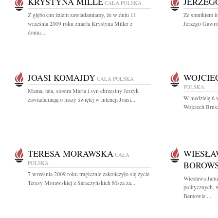
KRYSTYNA MILLE
JERZEG
CAŁA POLSKA
Z głębokim żalem zawiadamiamy, że w dniu 11
Ze smutkiem i
września 2009 roku zmarła Krystyna Miller z
Jerzego Gawron
domu...
JOASI KOMAJDY
WOJCIE
CAŁA POLSKA
POLSKA
Mama, tata, siostra Marta i syn chrzestny Jerzyk
W niedzielę 6 
zawiadamiają o mszy świętej w intencji Joasi...
Wojciech Brusz
TERESA MORAWSKA
WIESŁA
CAŁA
POLSKA
BOROW
7 września 2009 roku tragicznie zakończyło się życie
Wiesława Janu
Teresy Morawskiej z Saraczyńskich Msza za...
politycznych, 
Bemowie....