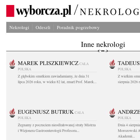
Nekrologi
Odeszli
Poradnik pogrzebowy
Inne nekrologi
MAREK PLISZKIEWICZ
TADEUS
CAŁA
POLSKA
POLSKA
Z głębokim smutkiem zawiadamiamy, że dnia 31
Z wielkim smu
lipca 2026 roku, w wieku 82 lat, zmarł Prof. Marek...
sierpnia 2026 r
EUGENIUSZ BUTRUK
ANDRZE
CAŁA
POLSKA
POLSKA
Żegnamy z poczuciem nieodżałowanej straty Mistrza
Dnia 4 sierpni
i Wizjonera Gastroenterologii Profesora...
Morozowski Ab
Akademii...