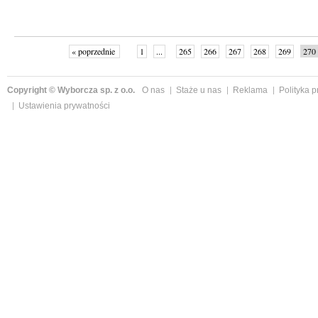
« poprzednie
1
...
265
266
267
268
269
270
Copyright © Wyborcza sp. z o.o.
O nas
Staże u nas
Reklama
Polityka 
Ustawienia prywatności