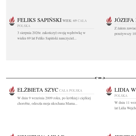
FELIKS SAPIŃSKI
JÓZEFA
WIEK: 69
CAŁA
POLSKA
Z żalem zawiad
3 sierpnia 2026r. zakończył swoją wędrówkę w
przeżywszy 104
wieku 69 lat Feliks Sapiński nauczyciel...
ELŻBIETA SZYC
LIDIA 
CAŁA POLSKA
POLSKA
W dniu 9 września 2009 roku, po krótkiej i ciężkiej
W dniu 11 wrz
chorobie, odeszła moja ukochana Mama...
lat Lidia Wejche