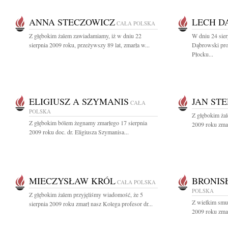
ANNA STECZOWICZ
LECH D
CAŁA POLSKA
Z głębokim żalem zawiadamiamy, iż w dniu 22
W dniu 24 sier
sierpnia 2009 roku, przeżywszy 89 lat, zmarła w...
Dąbrowski pro
Płocku...
ELIGIUSZ A SZYMANIS
JAN ST
CAŁA
POLSKA
Z głębokim żal
Z głębokim bólem żegnamy zmarłego 17 sierpnia
2009 roku zmar
2009 roku doc. dr. Eligiusza Szymanisa...
MIECZYSŁAW KRÓL
BRONIS
CAŁA POLSKA
POLSKA
Z głębokim żalem przyjęliśmy wiadomość, że 5
Z wielkim smu
sierpnia 2009 roku zmarł nasz Kolega profesor dr...
2009 roku zmar