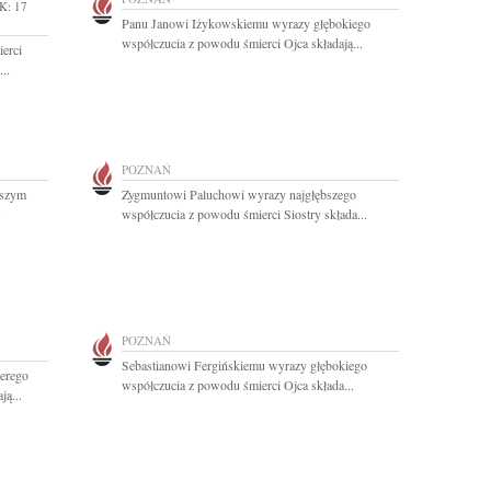
K: 17
Panu Janowi Iżykowskiemu wyrazy głębokiego
współczucia z powodu śmierci Ojca składają...
erci
..
POZNAŃ
ższym
Zygmuntowi Paluchowi wyrazy najgłębszego
.
współczucia z powodu śmierci Siostry składa...
POZNAŃ
Sebastianowi Fergińskiemu wyrazy głębokiego
zerego
współczucia z powodu śmierci Ojca składa...
ą...