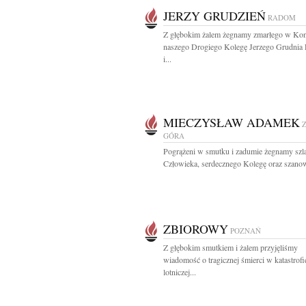
JERZY GRUDZIEŃ
RADOM
Z głębokim żalem żegnamy zmarłego w Kon
naszego Drogiego Kolegę Jerzego Grudnia 
i...
MIECZYSŁAW ADAMEK
GÓRA
Pogrążeni w smutku i zadumie żegnamy szl
Człowieka, serdecznego Kolegę oraz szano
ZBIOROWY
POZNAŃ
Z głębokim smutkiem i żalem przyjęliśmy
wiadomość o tragicznej śmierci w katastrofi
lotniczej...