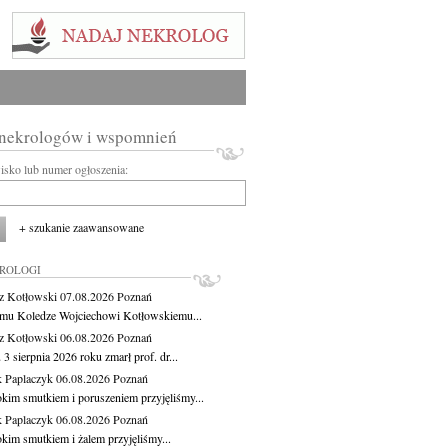
 nekrologów i wspomnień
wisko lub numer ogłoszenia:
+ szukanie zaawansowane
KROLOGI
z Kotłowski
07.08.2026
Poznań
mu Koledze Wojciechowi Kotłowskiemu...
z Kotłowski
06.08.2026
Poznań
3 sierpnia 2026 roku zmarł prof. dr...
 Paplaczyk
06.08.2026
Poznań
okim smutkiem i poruszeniem przyjęliśmy...
 Paplaczyk
06.08.2026
Poznań
okim smutkiem i żalem przyjęliśmy...