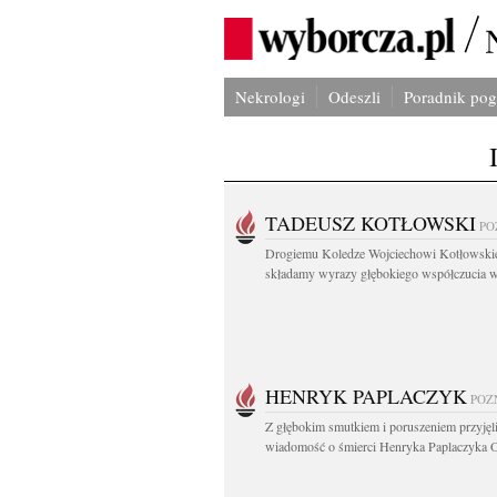
Nekrologi
Odeszli
Poradnik po
TADEUSZ KOTŁOWSKI
PO
Drogiemu Koledze Wojciechowi Kotłowsk
składamy wyrazy głębokiego współczucia w.
HENRYK PAPLACZYK
POZ
Z głębokim smutkiem i poruszeniem przyję
wiadomość o śmierci Henryka Paplaczyka O