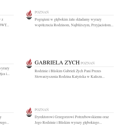
POZNAŃ
y z
Pogrążeni w głębokim żalu składamy wyrazy
JWT...
współczucia Rodzinom, Najbliższym, Przyjaciołom...
GABRIELA ZYCH
POZNAŃ
wyrazy
Rodzinie i Bliskim Gabrieli Zych Pani Prezes
ca i...
Stowarzyszenia Rodzina Katyńska w Kaliszu...
POZNAŃ
fy
Dyrektorowi Grzegorzowi Potrzebowskiemu oraz
ego...
Jego Rodzinie i Bliskim wyrazy głębokiego...