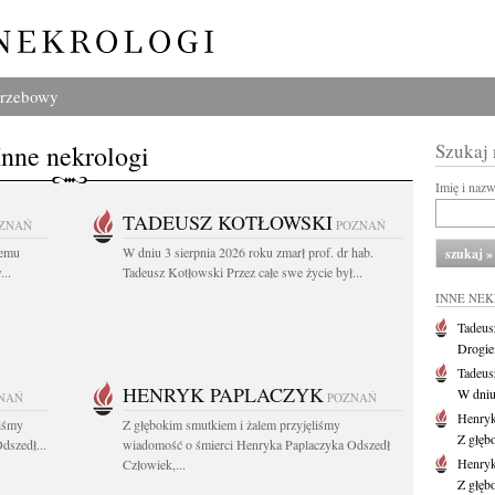
grzebowy
Inne nekrologi
Szukaj
Imię i naz
TADEUSZ KOTŁOWSKI
ZNAŃ
POZNAŃ
iemu
W dniu 3 sierpnia 2026 roku zmarł prof. dr hab.
..
Tadeusz Kotłowski Przez całe swe życie był...
INNE NE
Tadeus
Drogie
Tadeus
HENRYK PAPLACZYK
W dniu 
NAŃ
POZNAŃ
Henryk
liśmy
Z głębokim smutkiem i żalem przyjęliśmy
Z głęb
dszedł...
wiadomość o śmierci Henryka Paplaczyka Odszedł
Henryk
Człowiek,...
Z głęb