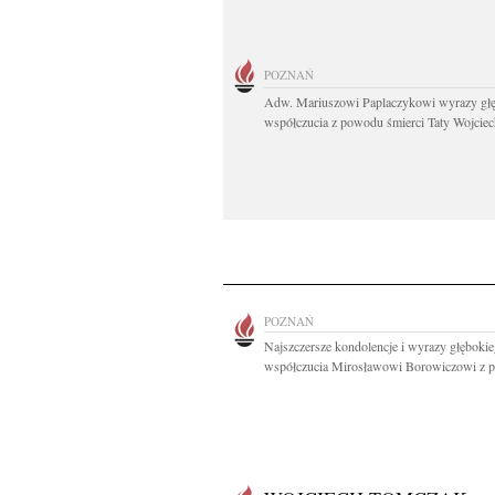
POZNAŃ
Adw. Mariuszowi Paplaczykowi wyrazy gł
współczucia z powodu śmierci Taty Wojciech
POZNAŃ
Najszczersze kondolencje i wyrazy głęboki
współczucia Mirosławowi Borowiczowi z p