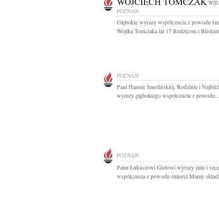
WOJCIECH TOMCZAK
WIE
POZNAŃ
Głębokie wyrazy współczucia z powodu śmi
Wojtka Tomczaka lat 17 Rodzicom i Bliskim.
POZNAŃ
Pani Hannie Smolińskiej, Rodzinie i Najbli
wyrazy głębokiego współczucia z powodu..
POZNAŃ
Panu Łukaszowi Gielowi wyrazy żalu i szc
współczucia z powodu śmierci Mamy składaj