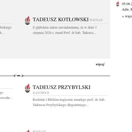
05.08
Adw. M
+ więc
TADEUSZ KOTŁOWSKI
POZNAŃ
ębokiego
Z głębokim żalem zawiadamiamy, że w dniu 3
...
sierpnia 2026 r. zmarł Prof. dr hab. Tadeusz...
więcej
TADEUSZ PRZYBYLSKI
ego
KATOWICE
owodu...
Rodzinie i Bliskim tragicznie zmarłego prof. dr. hab.
Tadeusza Przybylskiego długoletniego...
POZNAŃ