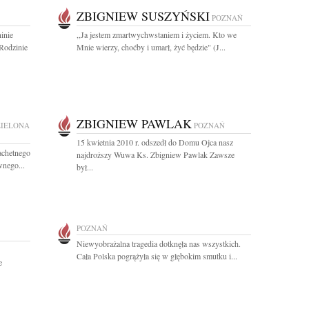
ZBIGNIEW SUSZYŃSKI
POZNAŃ
inie
,,Ja jestem zmartwychwstaniem i życiem. Kto we
Rodzinie
Mnie wierzy, choćby i umarł, żyć będzie" (J...
ZBIGNIEW PAWLAK
ZIELONA
POZNAŃ
15 kwietnia 2010 r. odszedł do Domu Ojca nasz
achetnego
najdroższy Wuwa Ks. Zbigniew Pawlak Zawsze
wnego...
był...
POZNAŃ
Niewyobrażalna tragedia dotknęła nas wszystkich.
Cała Polska pogrążyła się w głębokim smutku i...
e