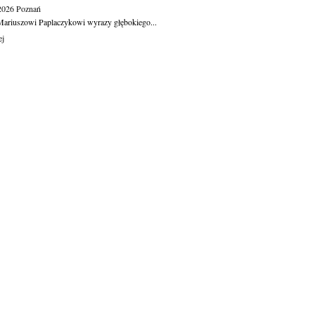
.2026
Poznań
ariuszowi Paplaczykowi wyrazy głębokiego...
ej