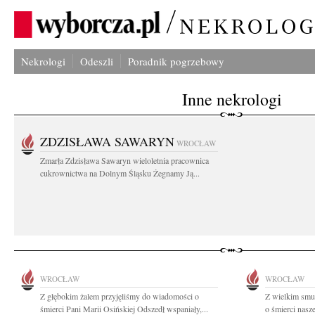
Nekrologi
Odeszli
Poradnik pogrzebowy
Inne nekrologi
ZDZISŁAWA SAWARYN
WROCŁAW
Zmarła Zdzisława Sawaryn wieloletnia pracownica
cukrownictwa na Dolnym Śląsku Żegnamy Ją...
WROCŁAW
WROCŁAW
Z głębokim żalem przyjęliśmy do wiadomości o
Z wielkim smu
śmierci Pani Marii Osińskiej Odszedł wspaniały,...
o śmierci nasze