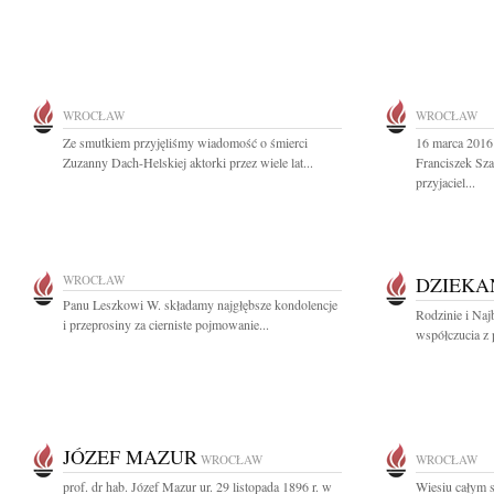
WROCŁAW
WROCŁAW
Ze smutkiem przyjęliśmy wiadomość o śmierci
16 marca 2016 
Zuzanny Dach-Helskiej aktorki przez wiele lat...
Franciszek Sza
przyjaciel...
WROCŁAW
DZIEKA
Panu Leszkowi W. składamy najgłębsze kondolencje
Rodzinie i Naj
i przeprosiny za cierniste pojmowanie...
współczucia z 
JÓZEF MAZUR
WROCŁAW
WROCŁAW
prof. dr hab. Józef Mazur ur. 29 listopada 1896 r. w
Wiesiu całym s