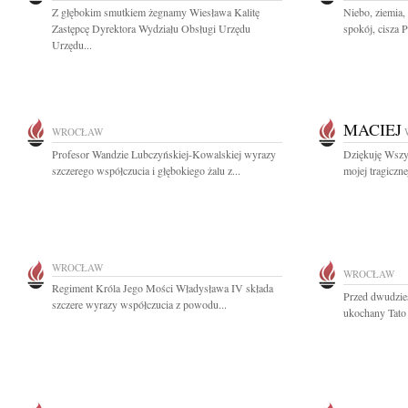
Z głębokim smutkiem żegnamy Wiesława Kalitę
Niebo, ziemia, 
Zastępcę Dyrektora Wydziału Obsługi Urzędu
spokój, cisza 
Urzędu...
MACIEJ
WROCŁAW
Profesor Wandzie Lubczyńskiej-Kowalskiej wyrazy
Dziękuję Wszys
szczerego współczucia i głębokiego żalu z...
mojej tragiczne
WROCŁAW
WROCŁAW
Regiment Króla Jego Mości Władysława IV składa
Przed dwudzies
szczere wyrazy współczucia z powodu...
ukochany Tato 