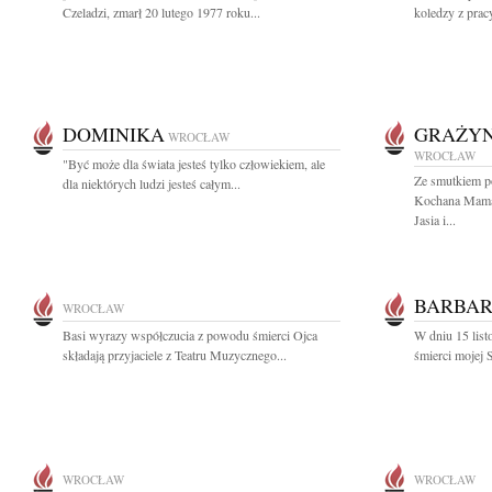
Czeladzi, zmarł 20 lutego 1977 roku...
koledzy z prac
DOMINIKA
GRAŻY
WROCŁAW
WROCŁAW
"Być może dla świata jesteś tylko człowiekiem, ale
Ze smutkiem p
dla niektórych ludzi jesteś całym...
Kochana Mama
Jasia i...
BARBAR
WROCŁAW
Basi wyrazy współczucia z powodu śmierci Ojca
W dniu 15 list
składają przyjaciele z Teatru Muzycznego...
śmierci mojej S
WROCŁAW
WROCŁAW