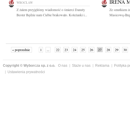
IRENA 
WROCŁAW
Z żalem przyjęliśmy wiadomość o śmierci Danuty
Ze smutkiem że
Bester Będzie nam Ciebie brakowało. Koleżanki i...
Masicową dług
« poprzednie
1
...
22
23
24
25
26
27
28
29
30
»
Copyright © Wyborcza sp. z o.o.
O nas
Staże u nas
Reklama
Polityka 
Ustawienia prywatności