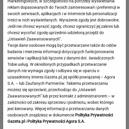
marketingowych, w szczególności na potrzeby wyświetlania
reklam dopasowanych do Twoich zainteresowań i preferencji w
swoich serwisach, aplikacjach i w Internecie lub personalizacji
Nowy sojusz na Bliskim Wschodzie. Chcą być
treści w nich wyświetlanych. Wyrażenie zgody jest dobrowolne.
jak NATO
Jeśli nie chcesz wyrazić zgody, chcesz ograniczyć jej zakres lub
chcesz wycofać zgodę uprzednio udzieloną przejdź do
„Ustawień Zaawansowanych”.
Twoje dane osobowe mogą być przetwarzane także do celów
Zamówili produkty za pół
badania i mierzenia informacji dotyczących funkcjonowania
miliona. Ekspert ocenia składniki, które trafią
serwisów i aplikacji lub łączone z danymi dot. świadczonych
do kuchni prezydenta
Tobie usług. W określonych przypadkach przetwarzanie
ALEKSANDRA PIETROW
danych nie wymaga zgody i odbywa się w oparciu o
uzasadniony interes Gazeta.pl, jej spółki powiązanej – Agora
Quiz: polskie miasta. My podajemy 3 hasła, ty
S.A. – lub Zaufanych Partnerów. Takiemu przetwarzaniu
wskazujesz jakie to miasto
możesz się sprzeciwić, przechodząc do „Ustawień
Zaawansowanych” lub przez kontakt z administratorem – w
zależności od zakresu sprzeciwu i podmiotu, wobec którego
jest kierowany. Więcej informacji o przetwarzaniu danych
Nie czekaj, aż będzie za późno. To może
osobowych znajdziesz w dokumencie
Polityka Prywatności
oznaczać, że szkoła przestała służyć dziecku
Gazeta.pl
i
Polityka Prywatności Agora S.A.
MATERIAŁ PROMOCYJNY