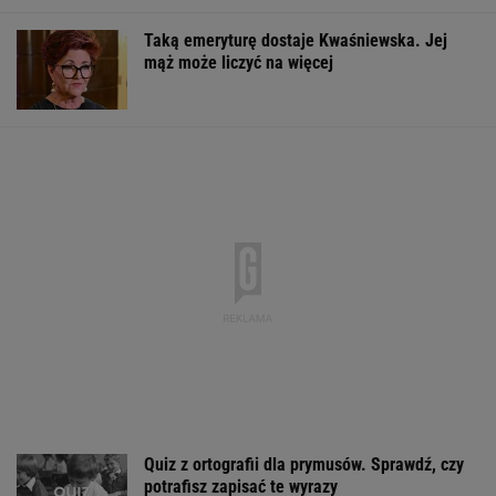
Większość Polaków nie chce płacić tego
podatku. "To sygnał alarmowy"
Tak wygląda mazurska willa Kwaśniewskich.
Tuż obok kryje się coś jeszcze
Brudne fugi odzyskają lepszy wygląd.
Wystarczą 2 składniki z domu
Tajemniczy most na granicy Rosji. Ukraina bije
na alarm