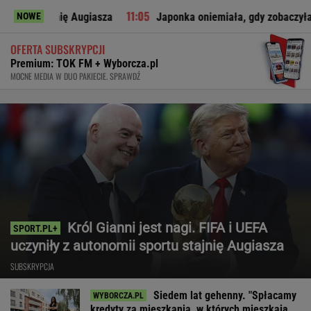
nię Augiasza
Japonka oniemiała, gdy zobaczyła to w polskim 
NOWE
OFERTA SUBSKRYPCJI
Premium: TOK FM + Wyborcza.pl
MOCNE MEDIA W DUO PAKIECIE. SPRAWDŹ
Król Gianni jest nagi. FIFA i UEFA
uczyniły z autonomii sportu stajnię Augiasza
SUBSKRYPCJA
Siedem lat gehenny. "Spłacamy
kredyty za mieszkania, w których mieszkają