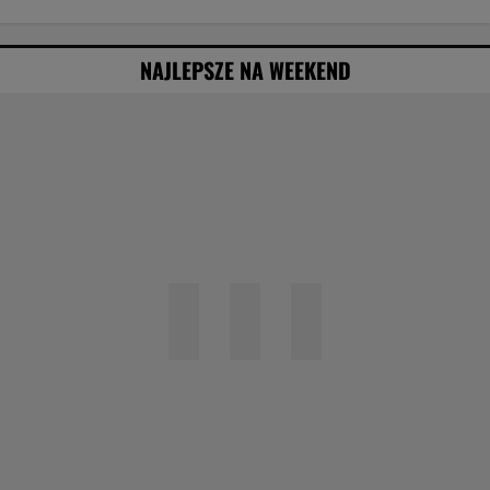
NAJLEPSZE NA WEEKEND
Agata Kulesza w komedii romantycznej? Ten
duet mógłby podbić kina
Obejrzałam najgorszy film tego roku. Po seansie
zostaje tylko niesmak