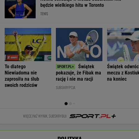
Sałtiwską w
Kwaśniewską
Wschodzie.
deportacji
Charkowie. Nie
najlepszą
Stworzyli swój
Ukraińców:
żyją dwie osoby
pierwszą damą
art. 5
Absolutny
populizm
WIADOMOŚCI
Łukaszenka odpowie za współudział w
rosyjskiej agresji? "Mamy dowody"