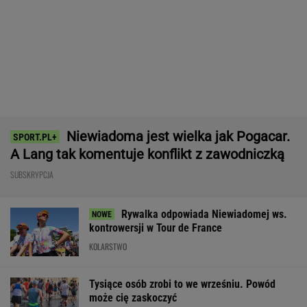
Wnętrze? Klasa światowa. Jazda? Uzależnia.
Ta perełka z Bawarii to czysta perfekcja!
MATERIAŁ PROMOCYJNY
Barcelona zagrała w "finale" miniturnieju. Tak
Hiszpanie ocenili Szczęsnego
Dlatego Świątek wygrała z Kostiuk. Polka
wskazała największą zmianę
TENIS