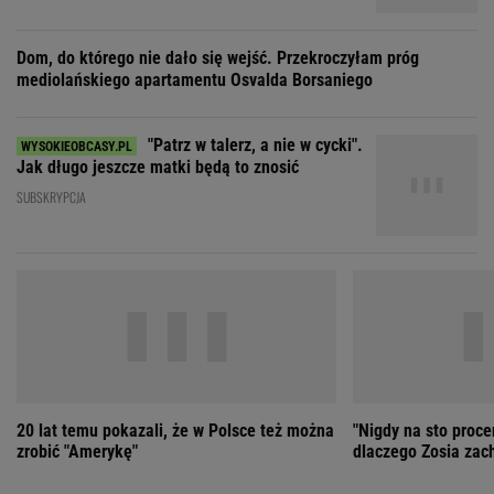
20 lat temu pokazali, że w Polsce też można
"Nigdy na sto proce
zrobić "Amerykę"
dlaczego Zosia zac
ZOBACZ WSZYSTKIE
Wybierz miasto
PEŁNA POGODA
Załaduj ponownie