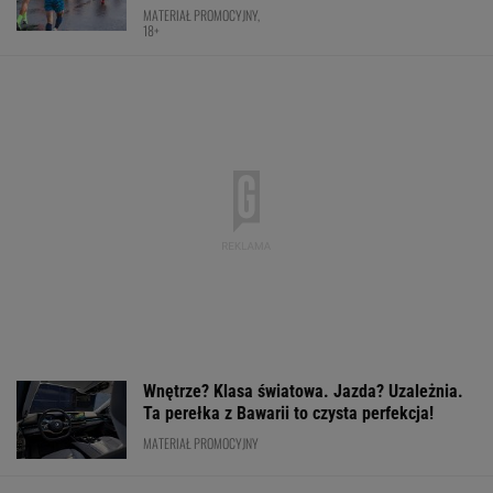
Zwycięstwo z Martą Kostiuk dło
Idze Świątek coś więcej, niż tylko awans do
ćwierćfinału
SUBSKRYPCJA
Ten SUV rozdaje karty w klasie premium. To
japoński majstersztyk - moc wbija w fotel, a
wnętrze jak w limuzynie!
MATERIAŁ PROMOCYJNY
Nocna sensacja w meczu Sabalenki! Nie
będzie wielkiego hitu w Toronto
TENIS