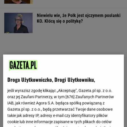
Niewielu wie, że Polk jest ojczymem posłanki
KO. Kłócą się o politykę?
Droga Użytkowniczko, Drogi Użytkowniku,
jeśli wyrazisz zgodę klikając „Akceptuję”, Gazeta.pl sp. z o.o.
oraz jej Zaufani Partnerzy, w tym [
676
] Zaufanych Partnerów
IAB, jak również Agora S.A. będąca spółką powiązaną z
Gazeta.pl sp. z o.o., będą przetwarzać Twoje dane osobowe
takie jak adresy IP, adresy e-mail czy identyfikatory plików
cookie lub inne informacje zapisane w tych plikach do celów