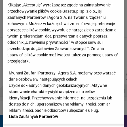
Klikając „Akceptuję” wyrażasz też zgodę na zainstalowanie i
przechowywanie plików cookie Gazeta.pl sp. z o.o., jej
"Wymieniłam mojego byłego na
jego wujka milionera". Tak wciągają
Zaufanych Partnerów i Agora S.A. na Twoim urządzeniu
mikrodramy
końcowym. Możesz w każdej chwili zmienić swoje preferencje
dotyczące plików cookie, wywołując narzędzie do zarządzania
SUBSKRYPCJA
twoimi preferencjami dot. przetwarzania danych poprzez
odnośnik „Ustawienia prywatności ” w stopce serwisu i
Jeździłem autem z paliwem, które
przechodząc do „Ustawień Zaawansowanych”. Zmiana
może zastąpić diesla. Frytura i olej roślinny
ustawień plików cookie możliwa jest także za pomocą ustawień
TOMASZ OKUROWSKI
przeglądarki.
My, nasi Zaufani Partnerzy i Agora S.A. możemy przetwarzać
DANIEL
MARTA
WIKTORIA
JOANNA
Autorzy:
MAIKOWSKI
NOWAK
BECZEK
CHOJNACKA
dane osobowe w następujących celach:
Użycie dokładnych danych geolokalizacyjnych. Aktywne
PROBLEMY POLSKICH SIATKARZY
ZNAK Z '30'
WISŁAWA SZYMBORSKA
skanowanie charakterystyki urządzenia do celów
identyfikacji. Przechowywanie informacji na urządzeniu lub
dostęp do nich. Spersonalizowane reklamy i treści, pomiar
DZIEJE SIĘ!
reklam i treści, badnie odbiorców i ulepszanie usług.
Lista Zaufanych Partnerów