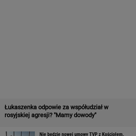
Zwrot w sprawie Patriotów. Jest porozumienie
Ukrainy i USA
Wyniki Lotto 08.08.2026 - EkstraPensja,
EkstraPremia, Kaskada, Lotto, LottoPlus,
MiniLotto, MultiMulti
16-latek zaatakowany nożem. Zatrzymano
dwóch nastolatków
Tysiące osób zrobi to we wrześniu. Powód
może cię zaskoczyć
MATERIAŁ PROMOCYJNY,
18+