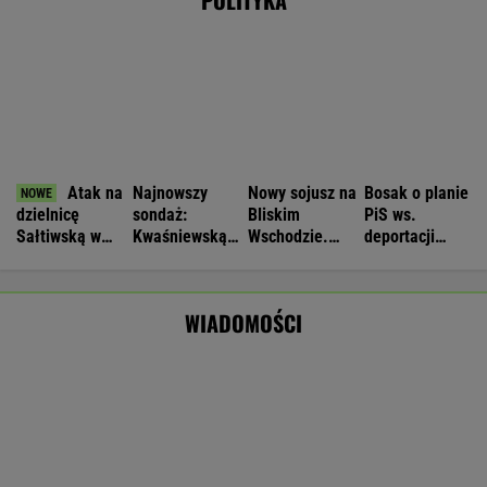
Nie będzie nowej umowy TVP z Kościołem.
Obowiązuje ta podpisana przez Kurskiego
MARCIN KOZŁOWSKI
Rolnik zaorał nowy asfalt za 400 tys. zł.
Wcześniej rozwalał krawężniki