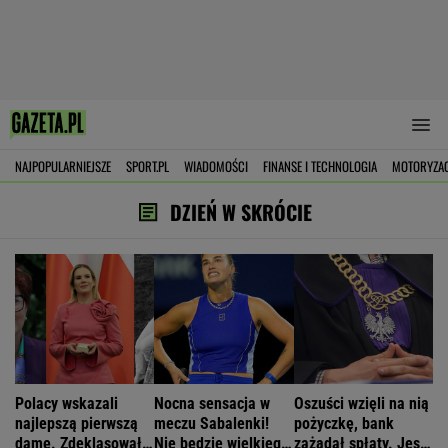
NAJPOPULARNIEJSZE
SPORT.PL
WIADOMOŚCI
FINANSE I TECHNOLOGIA
MOTORYZA
DZIEŃ W SKRÓCIE
Polacy wskazali
Nocna sensacja w
Oszuści wzięli na nią
najlepszą pierwszą
meczu Sabalenki!
pożyczkę, bank
damę. Zdeklasowała
Nie będzie wielkiego
zażądał spłaty. Jest