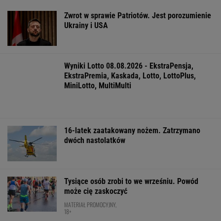
"Patrz w talerz, a nie w cycki". Jak długo
jeszcze matki będą to znosić
Jak się zapisać do lekarza w NFZ bez
dzwonienia do przychodni
Zaćmienie 12 sierpnia: praktyczny przewodnik
Ewa Woydyłło: dziś ja jestem głupiutka i
wystraszona. Przepraszam Igę Świątek