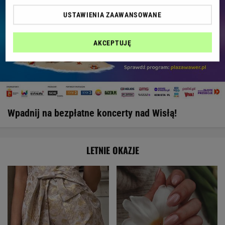
USTAWIENIA ZAAWANSOWANE
AKCEPTUJĘ
Wpadnij na bezpłatne koncerty nad Wisłą!
LETNIE OKAZJE