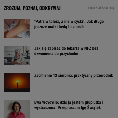
Pierwszy etap GAT zakończony. To
strategiczna inwestycja dla polskiego
eksportu
MATERIAŁ PROMOCYJNY
Oszuści wzięli na nią pożyczkę, bank zażądał
spłaty. Jest decyzja sądu
BIZNES