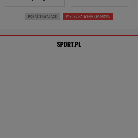
A Lang tak komentuje konflikt z zawodniczką
SUBSKRYPCJA
Rywalka odpowiada Niewiadomej ws.
kontrowersji w Tour de France
KOLARSTWO
Tysiące osób zrobi to we wrześniu. Powód
może cię zaskoczyć
MATERIAŁ PROMOCYJNY,
18+