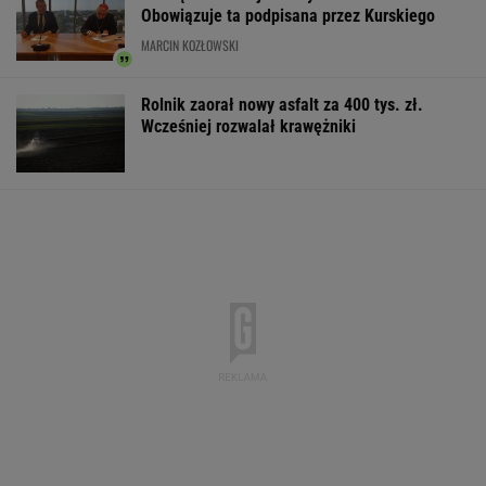
Większość Polaków nie chce płacić tego
podatku. "To sygnał alarmowy"
IMGW pokazał nową
Manifestacja w
Wyniki Lotto
prognozę. Upały
Warszawie.
07.08.2026 -
wracają do Polski
Organizatorzy mają
EkstraPensja,
siedem postulatów
EkstraPremia,
EuroJackpot, K
MiniLotto, Mult
WSPÓŁPRACA PŁATNA Z WYBORCZA.PL
ZROZUM, POZNAJ, ODKRYWAJ
SEKCJA Z SUBSKRYPCJĄ