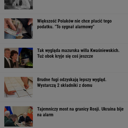
Finał wyprzedaży w Eobuwie - kultowe
Birkenstocki w końcu na promocji
OFERTY AVANTI24
Gawryluk krytykowana
Masz pamięć do
Oszuści wzięli n
za debatę u
imion? Do dwóch
pożyczkę, bank
Nawrockiego. Tak to
sławnych nazwisk
zażądał spłaty.
tłumaczy
musisz dopasować
decyzja sądu
trzecie
ŻYĆ LEPIEJ