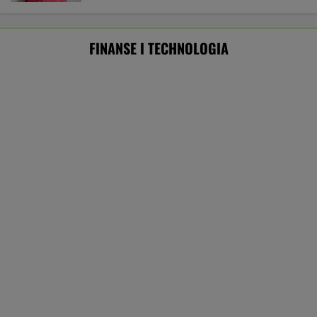
Były szef PIP szuka pracy. Prosi
o radę. "Jakiej domagać się pensji?".
Podpowiadamy
SUBSKRYPCJA
Chcesz skutecznie umyć elewację domu,
taras, grilla? Te myjki ciśnieniowe są świetne!
REKLAMA CENEO
Po dniu na L4 stracił pracę. Pracodawca
zapłaci mu teraz 200 tys. euro
BIZNES
Starzejąca się Polska uwalnia tysiące lokali.