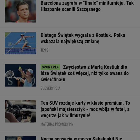
To dlatego
Świątek
Świątek odwróci
Niewiadoma nie
pokazuje, że Fibak ma
meczu z Kostiuk
zaprosiła na ślub
rację i nie ma racji
na koniec
swoich rodziców
SUBSKRYPCJA
WIĘCEJ NIŻ WYNIK. SUBSKRYBUJ
POLITYKA
Atak na
Najnowszy
Nowy sojusz na
Bosak o planie
dzielnicę
sondaż:
Bliskim
PiS ws.