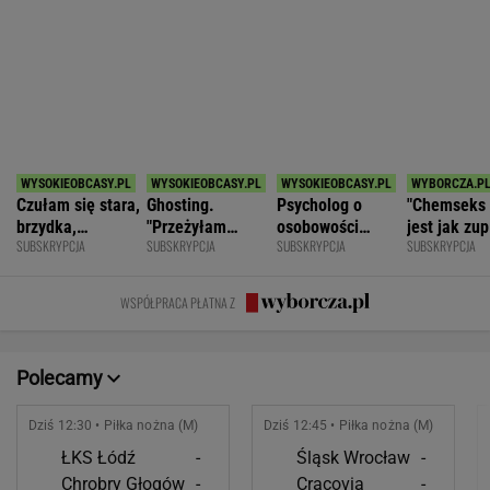
POKAŻ TRWAJĄCE
WIĘCEJ NA
WYNIKI.SPORT.PL
SPORT.PL
Niewiadoma jest wielka jak Pogacar.