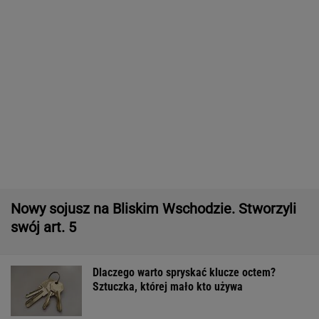
Taką emeryturę dostaje Kwaśniewska. Jej
mąż może liczyć na więcej
Quiz z ortografii dla prymusów. Sprawdź, czy
potrafisz zapisać te wyrazy