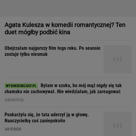
Byłam w szoku, bo mój mąż nigdy się tak
chamsko nie zachowywał. Nie wiedziałam, jak zareagować
SUBSKRYPCJA
Poskarżyła się, że tata uderzył ją w głowę.
Nauczycielkę coś zaniepokoiło
JAN RYBICKI
Dom, do którego nie dało się wejść. Przekroczyłam próg
mediolańskiego apartamentu Osvalda Borsaniego
"Patrz w talerz, a nie w cycki".
Jak długo jeszcze matki będą to znosić
SUBSKRYPCJA