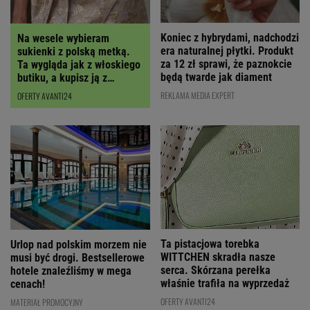
Koniec z hybrydami, nadchodzi
Na wesele wybieram
era naturalnej płytki. Produkt
sukienki z polską metką.
za 12 zł sprawi, że paznokcie
Ta wygląda jak z włoskiego
będą twarde jak diament
butiku, a kupisz ją z
RABATEM
REKLAMA MEDIA EXPERT
OFERTY AVANTI24
Ta pistacjowa torebka
Urlop nad polskim morzem nie
WITTCHEN skradła nasze
musi być drogi. Bestsellerowe
serca. Skórzana perełka
hotele znaleźliśmy w mega
właśnie trafiła na wyprzedaż
cenach!
OFERTY AVANTI24
MATERIAŁ PROMOCYJNY