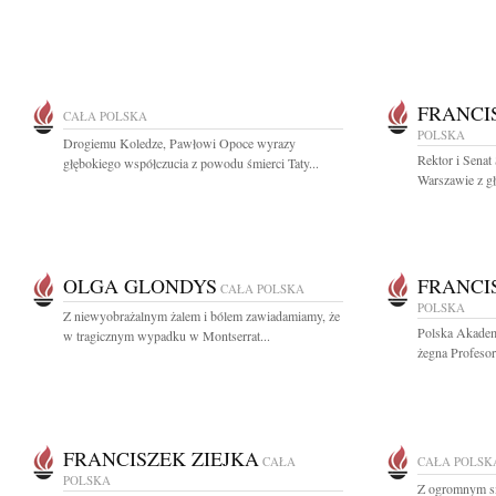
FRANCI
CAŁA POLSKA
POLSKA
Drogiemu Koledze, Pawłowi Opoce wyrazy
Rektor i Sena
głębokiego współczucia z powodu śmierci Taty...
Warszawie z gł
OLGA GLONDYS
FRANCI
CAŁA POLSKA
POLSKA
Z niewyobrażalnym żalem i bólem zawiadamiamy, że
Polska Akadem
w tragicznym wypadku w Montserrat...
żegna Profesor
FRANCISZEK ZIEJKA
CAŁA
CAŁA POLSK
POLSKA
Z ogromnym s