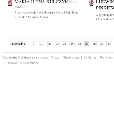
MARIA ILONA KULCZYK
LUDWIK
CAŁA
POLSKA
PINKIE
3 czerwca odeszła moja ukochana Mama Maria Ilona
Z ogromnym bó
Kulczyk Z Miłością, Marcin
97 lat w dniu 
« poprzednie
1
...
22
23
24
25
26
27
28
29
30
»
Copyright © Wyborcza sp. z o.o.
O nas
Staże u nas
Reklama
Polityka 
Ustawienia prywatności