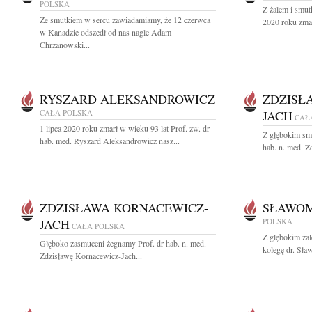
POLSKA
Z żalem i smut
Ze smutkiem w sercu zawiadamiamy, że 12 czerwca
2020 roku zmar
w Kanadzie odszedł od nas nagle Adam
Chrzanowski...
RYSZARD ALEKSANDROWICZ
ZDZISŁ
CAŁA POLSKA
JACH
CAŁ
1 lipca 2020 roku zmarł w wieku 93 lat Prof. zw. dr
Z głębokim sm
hab. med. Ryszard Aleksandrowicz nasz...
hab. n. med. Z
ZDZISŁAWA KORNACEWICZ-
SŁAWOM
JACH
POLSKA
CAŁA POLSKA
Z glębokim ża
Głęboko zasmuceni żegnamy Prof. dr hab. n. med.
kolegę dr. Sła
Zdzisławę Kornacewicz-Jach...