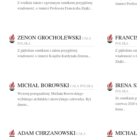
Z wielkim żalem i ogromnym smutkiem przyjęliśmy
śmierci Profeso
wiadomość, o śmierci Profesora Franciszka Ziejki...
ZENON GROCHOLEWSKI
FRANCI
CAŁA
POLSKA
POLSKA
Z głębokim smutkiem i żalem przyjęliśmy
Z głębokim smu
wiadomość o śmierci Księdza Kardynała Zenona...
wiadomość o śm
Ziejki...
MICHAŁ BOROWSKI
IRENA 
CAŁA POLSKA
POLSKA
Wczoraj pożegnaliśmy Michała Borowskiego
Ze smutkiem p
wybitnego architekta i niezwykłego człowieka. Był
czerwca 2020 r
darem...
Irena...
ADAM CHRZANOWSKI
MICHAŁ
CAŁA