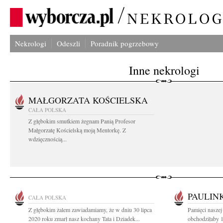
Nekrologi
Odeszli
Poradnik pogrzebowy
Inne nekrologi
MAŁGORZATA KOŚCIELSKA
CAŁA POLSKA
Z głębokim smutkiem żegnam Panią Profesor
Małgorzatę Kościelską moją Mentorkę. Z
wdzięcznością...
PAULIN
CAŁA POLSKA
Z głębokim żalem zawiadamiamy, że w dniu 30 lipca
Pamięci naszej
2020 roku zmarł nasz kochany Tata i Dziadek...
obchodziłaby 1