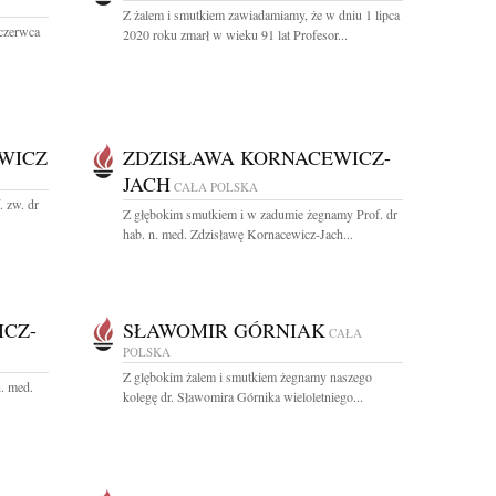
Z żalem i smutkiem zawiadamiamy, że w dniu 1 lipca
czerwca
2020 roku zmarł w wieku 91 lat Profesor...
WICZ
ZDZISŁAWA KORNACEWICZ-
JACH
CAŁA POLSKA
. zw. dr
Z głębokim smutkiem i w zadumie żegnamy Prof. dr
hab. n. med. Zdzisławę Kornacewicz-Jach...
CZ-
SŁAWOMIR GÓRNIAK
CAŁA
POLSKA
Z glębokim żalem i smutkiem żegnamy naszego
. med.
kolegę dr. Sławomira Górnika wieloletniego...