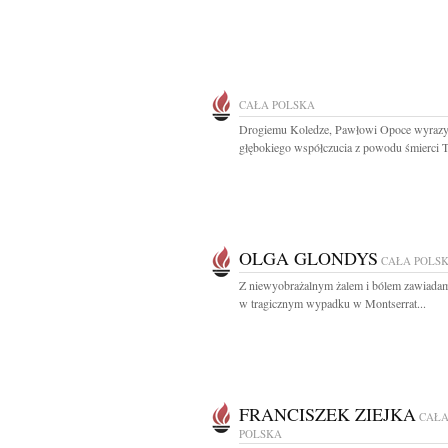
CAŁA POLSKA
Drogiemu Koledze, Pawłowi Opoce wyraz
głębokiego współczucia z powodu śmierci Ta
OLGA GLONDYS
CAŁA POLS
Z niewyobrażalnym żalem i bólem zawiadam
w tragicznym wypadku w Montserrat...
FRANCISZEK ZIEJKA
CAŁ
POLSKA