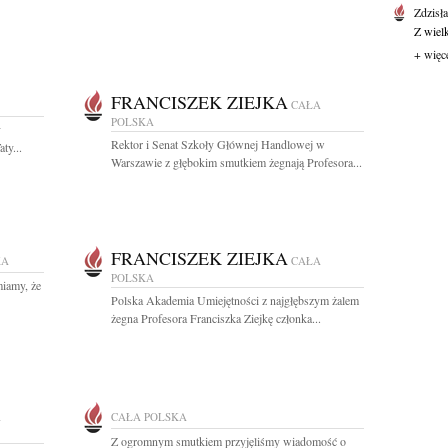
Zdzisł
Z wiel
+ więc
FRANCISZEK ZIEJKA
CAŁA
POLSKA
y
Rektor i Senat Szkoły Głównej Handlowej w
ty...
Warszawie z głębokim smutkiem żegnają Profesora...
FRANCISZEK ZIEJKA
KA
CAŁA
POLSKA
iamy, że
Polska Akademia Umiejętności z najgłębszym żalem
żegna Profesora Franciszka Ziejkę członka...
A
CAŁA POLSKA
Z ogromnym smutkiem przyjęliśmy wiadomość o