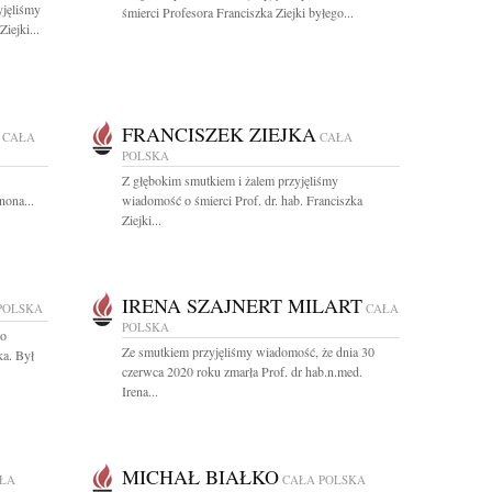
yjęliśmy
śmierci Profesora Franciszka Ziejki byłego...
iejki...
FRANCISZEK ZIEJKA
CAŁA
CAŁA
POLSKA
Z głębokim smutkiem i żalem przyjęliśmy
nona...
wiadomość o śmierci Prof. dr. hab. Franciszka
Ziejki...
IRENA SZAJNERT MILART
POLSKA
CAŁA
POLSKA
go
Ze smutkiem przyjęliśmy wiadomość, że dnia 30
ka. Był
czerwca 2020 roku zmarła Prof. dr hab.n.med.
Irena...
MICHAŁ BIAŁKO
ŁA
CAŁA POLSKA