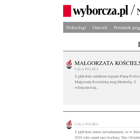
Nekrologi
Odeszli
Poradnik po
MAŁGORZATA KOŚCIEL
CAŁA POLSKA
Z głębokim smutkiem żegnam Panią Profes
Małgorzatę Kościelską moją Mentorkę. Z
wdzięcznością...
CAŁA POLSKA
Z głębokim żalem zawiadamiamy, że w dniu 
2020 roku zmarł nasz kochany Tata i Dziade