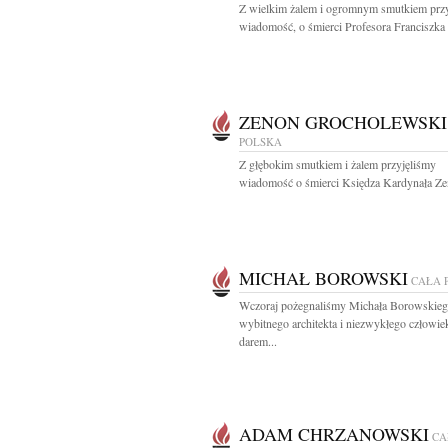
Z wielkim żalem i ogromnym smutkiem prz
wiadomość, o śmierci Profesora Franciszka Z
ZENON GROCHOLEWSKI
POLSKA
Z głębokim smutkiem i żalem przyjęliśmy
wiadomość o śmierci Księdza Kardynała Ze
MICHAŁ BOROWSKI
CAŁA 
Wczoraj pożegnaliśmy Michała Borowskie
wybitnego architekta i niezwykłego człowie
darem...
ADAM CHRZANOWSKI
CA