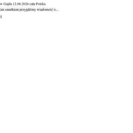
aw Gajda
12.06.2026
cała Polska
kim smutkiem przyjęliśmy wiadomość o...
ej