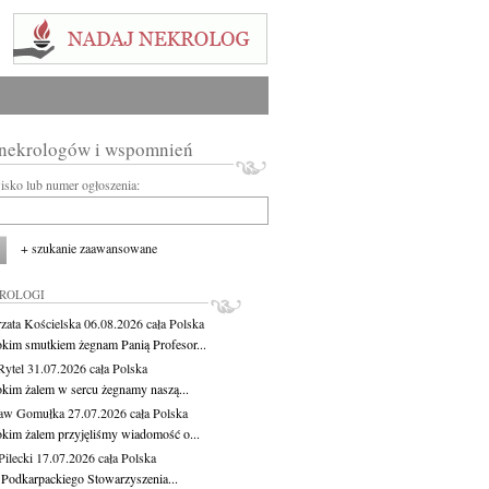
 nekrologów i wspomnień
wisko lub numer ogłoszenia:
+ szukanie zaawansowane
KROLOGI
zata Kościelska
06.08.2026
cała Polska
okim smutkiem żegnam Panią Profesor...
Rytel
31.07.2026
cała Polska
okim żalem w sercu żegnamy naszą...
ław Gomułka
27.07.2026
cała Polska
okim żalem przyjęliśmy wiadomość o...
ilecki
17.07.2026
cała Polska
 Podkarpackiego Stowarzyszenia...