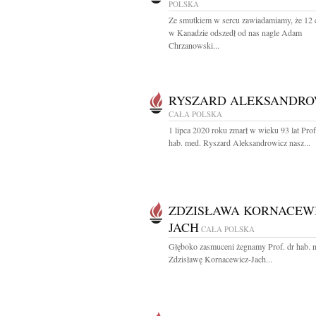
POLSKA
Ze smutkiem w sercu zawiadamiamy, że 12 
w Kanadzie odszedł od nas nagle Adam
Chrzanowski...
RYSZARD ALEKSANDRO
CAŁA POLSKA
1 lipca 2020 roku zmarł w wieku 93 lat Prof
hab. med. Ryszard Aleksandrowicz nasz...
ZDZISŁAWA KORNACEWI
JACH
CAŁA POLSKA
Głęboko zasmuceni żegnamy Prof. dr hab. n
Zdzisławę Kornacewicz-Jach...