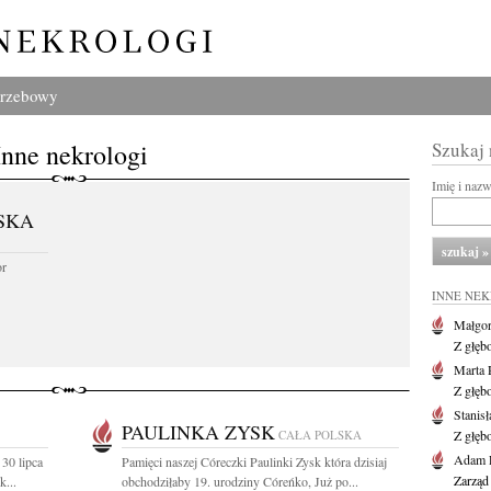
grzebowy
Inne nekrologi
Szukaj
Imię i naz
SKA
or
INNE NE
Małgor
Z głęb
Marta 
Z głęb
Stanis
PAULINKA ZYSK
CAŁA POLSKA
Z głęb
Adam P
30 lipca
Pamięci naszej Córeczki Paulinki Zysk która dzisiaj
Zarząd
k...
obchodziłaby 19. urodziny Córeńko, Już po...