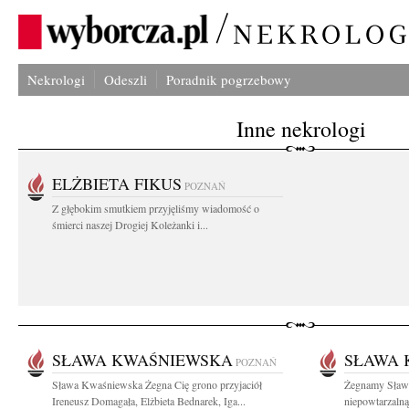
Nekrologi
Odeszli
Poradnik pogrzebowy
Inne nekrologi
ELŻBIETA FIKUS
POZNAŃ
Z głębokim smutkiem przyjęliśmy wiadomość o
śmierci naszej Drogiej Koleżanki i...
SŁAWA KWAŚNIEWSKA
SŁAWA 
POZNAŃ
Sława Kwaśniewska Żegna Cię grono przyjaciół
Żegnamy Sławk
Ireneusz Domagała, Elżbieta Bednarek, Iga...
niepowtarzalną