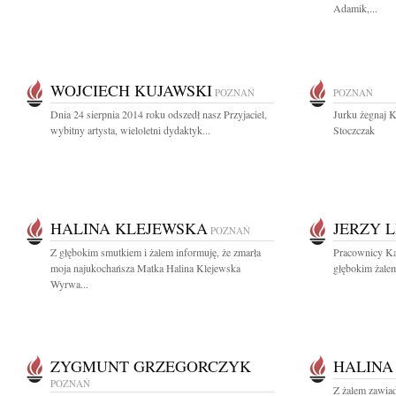
Adamik,...
WOJCIECH KUJAWSKI
POZNAŃ
POZNAŃ
Dnia 24 sierpnia 2014 roku odszedł nasz Przyjaciel,
Jurku żegnaj 
wybitny artysta, wieloletni dydaktyk...
Stoczczak
HALINA KLEJEWSKA
JERZY L
POZNAŃ
Z głębokim smutkiem i żalem informuję, że zmarła
Pracownicy Ka
moja najukochańsza Matka Halina Klejewska
głębokim żalem
Wyrwa...
ZYGMUNT GRZEGORCZYK
HALINA
POZNAŃ
Z żalem zawiad