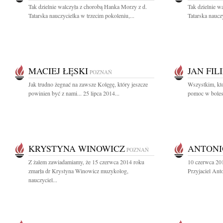
Tak dzielnie walczyła z chorobą Hanka Morzy z d.
Tak dzielnie w
Tatarska nauczycielka w trzecim pokoleniu,...
Tatarska nauczy
MACIEJ ŁĘSKI
JAN FIL
POZNAŃ
Jak trudno żegnać na zawsze Kolęgę, który jeszcze
Wszystkim, któr
powinien być z nami... 25 lipca 2014...
pomoc w bolesn
KRYSTYNA WINOWICZ
ANTONI
POZNAŃ
Z żalem zawiadamiamy, że 15 czerwca 2014 roku
10 czerwca 201
zmarła dr Krystyna Winowicz muzykolog,
Przyjaciel Anto
nauczyciel...