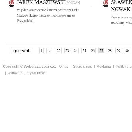
JAREK MASZEWSKI
SŁAWEK
POZNAŃ
NOWAK
W jedenastą rocznicę śmierci profesora Jarka
Maszewskiego naszego nieodżałowanego
Zawiadamiamy,
Przyjaciela,...
ukochany Mąż w
« poprzednie
1
...
22
23
24
25
26
27
28
29
30
»
Copyright © Wyborcza sp. z o.o.
O nas
Staże u nas
Reklama
Polityka 
Ustawienia prywatności