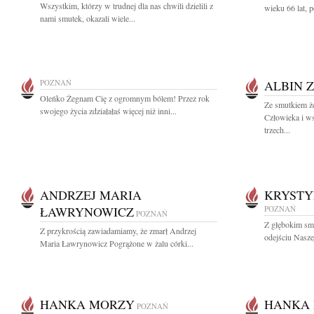
Wszystkim, którzy w trudnej dla nas chwili dzielili z
wieku 66 lat, p
nami smutek, okazali wiele...
POZNAŃ
ALBIN 
Oleńko Żegnam Cię z ogromnym bólem! Przez rok
Ze smutkiem ż
swojego życia zdziałałaś więcej niż inni...
Człowieka i ws
trzech...
ANDRZEJ MARIA
KRYST
ŁAWRYNOWICZ
POZNAŃ
POZNAŃ
Z głębokim sm
Z przykrością zawiadamiamy, że zmarł Andrzej
odejściu Nasze
Maria Ławrynowicz Pogrążone w żalu córki...
HANKA MORZY
HANKA
POZNAŃ