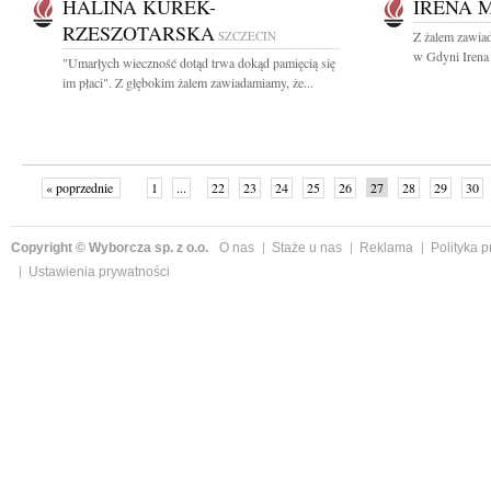
HALINA KUREK-
IRENA 
RZESZOTARSKA
SZCZECIN
Z żalem zawia
w Gdyni Irena
"Umarłych wieczność dotąd trwa dokąd pamięcią się
im płaci". Z głębokim żalem zawiadamiamy, że...
« poprzednie
1
...
22
23
24
25
26
27
28
29
30
»
Copyright © Wyborcza sp. z o.o.
O nas
Staże u nas
Reklama
Polityka 
Ustawienia prywatności