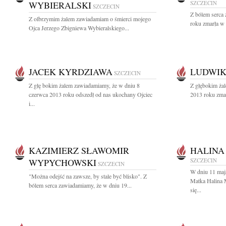
WYBIERALSKI
SZCZECIN
SZCZECIN
Z bólem serca
Z olbrzymim żalem zawiadamiam o śmierci mojego
roku zmarła w 
Ojca Jerzego Zbigniewa Wybieralskiego...
JACEK KYRDZIAWA
LUDWIK
SZCZECIN
Z głę bokim żalem zawiadamiamy, że w dniu 8
Z głębokim ża
czerwca 2013 roku odszedł od nas ukochany Ojciec
2013 roku zmar
i...
KAZIMIERZ SŁAWOMIR
HALINA
WYPYCHOWSKI
SZCZECIN
SZCZECIN
W dniu 11 maj
"Można odejść na zawsze, by stale być blisko". Z
Matka Halina 
bólem serca zawiadamiamy, że w dniu 19...
się...