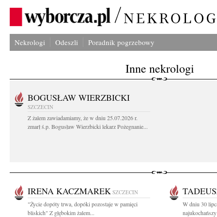
Nekrologi
Odeszli
Poradnik pogrzebowy
Inne nekrologi
BOGUSŁAW WIERZBICKI
SZCZECIN
Z żalem zawiadamiamy, że w dniu 25.07.2026 r.
zmarł ś.p. Bogusław Wierzbicki lekarz Pożegnanie...
IRENA KACZMAREK
TADEUS
SZCZECIN
"Życie dopóty trwa, dopóki pozostaje w pamięci
W dniu 30 lipc
bliskich" Z głębokim żalem...
najukochańszy 