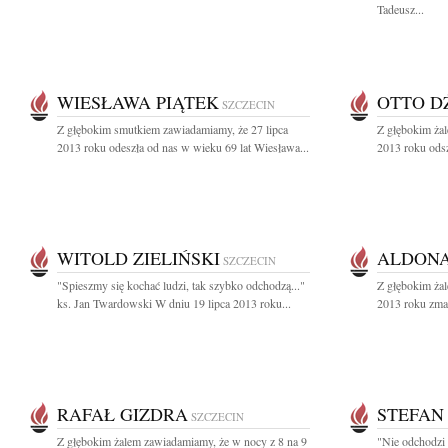
Tadeusz...
WIESŁAWA PIĄTEK
OTTO D
SZCZECIN
Z głębokim smutkiem zawiadamiamy, że 27 lipca
Z głębokim żal
2013 roku odeszła od nas w wieku 69 lat Wiesława...
2013 roku odsz
WITOLD ZIELIŃSKI
ALDONA
SZCZECIN
"Spieszmy się kochać ludzi, tak szybko odchodzą..."
Z głębokim żal
ks. Jan Twardowski W dniu 19 lipca 2013 roku...
2013 roku zmarł
RAFAŁ GIZDRA
STEFAN
SZCZECIN
Z głębokim żalem zawiadamiamy, że w nocy z 8 na 9
"Nie odchodzi 