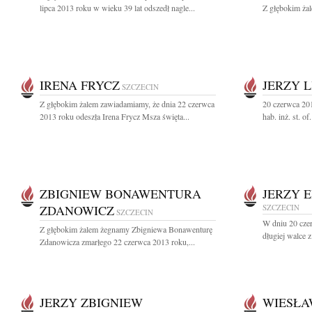
lipca 2013 roku w wieku 39 lat odszedł nagle...
Z głębokim żal
IRENA FRYCZ
JERZY 
SZCZECIN
Z głębokim żalem zawiadamiamy, że dnia 22 czerwca
20 czerwca 201
2013 roku odeszła Irena Frycz Msza święta...
hab. inż. st. o
ZBIGNIEW BONAWENTURA
JERZY 
ZDANOWICZ
SZCZECIN
SZCZECIN
W dniu 20 cze
Z głębokim żalem żegnamy Zbigniewa Bonawenturę
długiej walce 
Zdanowicza zmarłego 22 czerwca 2013 roku,...
JERZY ZBIGNIEW
WIESŁA