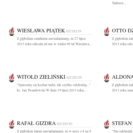
Tadeusz...
WIESŁAWA PIĄTEK
OTTO D
SZCZECIN
Z głębokim smutkiem zawiadamiamy, że 27 lipca
Z głębokim żal
2013 roku odeszła od nas w wieku 69 lat Wiesława...
2013 roku odsz
WITOLD ZIELIŃSKI
ALDONA
SZCZECIN
"Spieszmy się kochać ludzi, tak szybko odchodzą..."
Z głębokim żal
ks. Jan Twardowski W dniu 19 lipca 2013 roku...
2013 roku zmarł
RAFAŁ GIZDRA
STEFAN
SZCZECIN
Z głębokim żalem zawiadamiamy, że w nocy z 8 na 9
"Nie odchodzi 