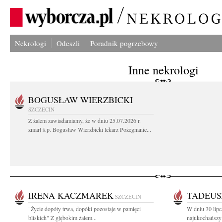
Nekrologi
Odeszli
Poradnik pogrzebowy
Inne nekrologi
BOGUSŁAW WIERZBICKI
SZCZECIN
Z żalem zawiadamiamy, że w dniu 25.07.2026 r.
zmarł ś.p. Bogusław Wierzbicki lekarz Pożegnanie...
IRENA KACZMAREK
TADEUS
SZCZECIN
"Życie dopóty trwa, dopóki pozostaje w pamięci
W dniu 30 lipc
bliskich" Z głębokim żalem...
najukochańszy 