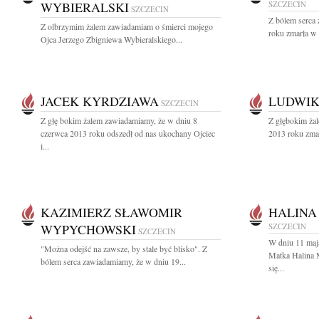
WYBIERALSKI
SZCZECIN
SZCZECIN
Z bólem serca
Z olbrzymim żalem zawiadamiam o śmierci mojego
roku zmarła w 
Ojca Jerzego Zbigniewa Wybieralskiego...
JACEK KYRDZIAWA
LUDWIK
SZCZECIN
Z głę bokim żalem zawiadamiamy, że w dniu 8
Z głębokim ża
czerwca 2013 roku odszedł od nas ukochany Ojciec
2013 roku zmar
i...
KAZIMIERZ SŁAWOMIR
HALINA
WYPYCHOWSKI
SZCZECIN
SZCZECIN
W dniu 11 maj
"Można odejść na zawsze, by stale być blisko". Z
Matka Halina 
bólem serca zawiadamiamy, że w dniu 19...
się...