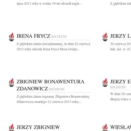
lipca 2013 roku w wieku 39 lat odszedł nagle...
Z głębokim żal
IRENA FRYCZ
JERZY 
SZCZECIN
Z głębokim żalem zawiadamiamy, że dnia 22 czerwca
20 czerwca 201
2013 roku odeszła Irena Frycz Msza święta...
hab. inż. st. o
ZBIGNIEW BONAWENTURA
JERZY 
ZDANOWICZ
SZCZECIN
SZCZECIN
W dniu 20 cze
Z głębokim żalem żegnamy Zbigniewa Bonawenturę
długiej walce 
Zdanowicza zmarłego 22 czerwca 2013 roku,...
JERZY ZBIGNIEW
WIESŁA