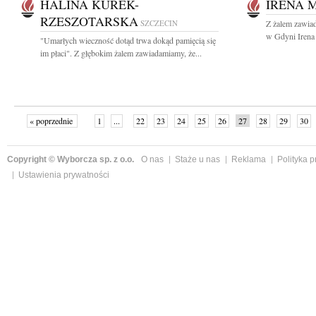
HALINA KUREK-
IRENA 
RZESZOTARSKA
SZCZECIN
Z żalem zawia
w Gdyni Irena
"Umarłych wieczność dotąd trwa dokąd pamięcią się
im płaci". Z głębokim żalem zawiadamiamy, że...
« poprzednie
1
...
22
23
24
25
26
27
28
29
30
»
Copyright © Wyborcza sp. z o.o.
O nas
Staże u nas
Reklama
Polityka 
Ustawienia prywatności