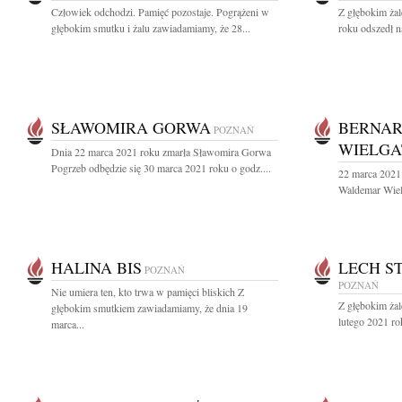
Człowiek odchodzi. Pamięć pozostaje. Pogrążeni w
Z głębokim ża
głębokim smutku i żalu zawiadamiamy, że 28...
roku odszedł n
SŁAWOMIRA GORWA
BERNA
POZNAŃ
WIELGA
Dnia 22 marca 2021 roku zmarła Sławomira Gorwa
Pogrzeb odbędzie się 30 marca 2021 roku o godz....
22 marca 2021
Waldemar Wielg
HALINA BIS
LECH S
POZNAŃ
POZNAŃ
Nie umiera ten, kto trwa w pamięci bliskich Z
Z głębokim ża
głębokim smutkiem zawiadamiamy, że dnia 19
lutego 2021 ro
marca...