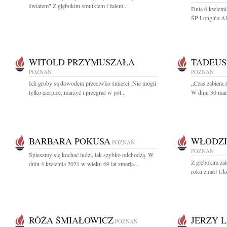
światem" Z głębokim smutkiem i żalem...
Dnia 6 kwietni
ŚP Longina Al
WITOLD PRZYMUSZAŁA
TADEUS
POZNAŃ
POZNAŃ
Ich groby są dowodem przeciwko śmierci. Nie mogli
„Czas zabiera 
tylko cierpieć, marzyć i przegrać w pół...
W dniu 30 marc
BARBARA POKUSA
WŁODZI
POZNAŃ
POZNAŃ
Śpieszmy się kochać ludzi, tak szybko odchodzą. W
Z głębokim ża
dniu 4 kwietnia 2021 w wieku 69 lat zmarła...
roku zmarł Uko
RÓŻA ŚMIAŁOWICZ
JERZY L
POZNAŃ