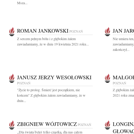
Msza...
ROMAN JANKOWSKI
JAN JA
POZNAŃ
Z sercem pełnym bólu i z głębokim żalem
Nie umiera ten
zawiadamiamy, że w dniu 19 kwietnia 2021 roku...
zawiadamiamy, 
zakończył...
JANUSZ JERZY WESOŁOWSKI
MAŁGOR
POZNAŃ
POZNAŃ
"Życie to prolog. Śmierć jest początkiem, nie
Z głębokim żal
końcem" Z głębokim żalem zawiadamiamy, że w
2021 roku zmar
dniu...
ZBIGNIEW WÓJTOWICZ
LONGIN
POZNAŃ
GŁOWA
,,Dla świata byłeś tylko cząstką, dla nas całym