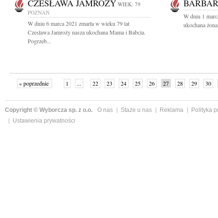
CZESŁAWA JAMROŻY
BARBA
WIEK: 79
POZNAŃ
W dniu 1 marc
W dniu 6 marca 2021 zmarła w wieku 79 lat
ukochana żona,
Czesława Jamroży nasza ukochana Mama i Babcia.
Pogrzeb...
« poprzednie
1
...
22
23
24
25
26
27
28
29
30
»
Copyright © Wyborcza sp. z o.o.
O nas
Staże u nas
Reklama
Polityka 
Ustawienia prywatności