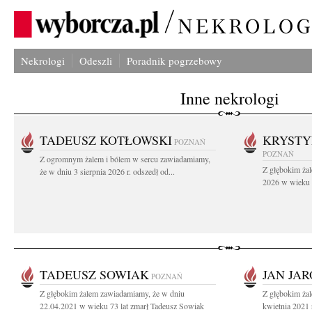
Nekrologi
Odeszli
Poradnik pogrzebowy
Inne nekrologi
TADEUSZ KOTŁOWSKI
KRYST
POZNAŃ
POZNAŃ
Z ogromnym żalem i bólem w sercu zawiadamiamy,
Z głębokim żal
że w dniu 3 sierpnia 2026 r. odszedł od...
2026 w wieku 9
TADEUSZ SOWIAK
JAN JA
POZNAŃ
Z głębokim żalem zawiadamiamy, że w dniu
Z głębokim ża
22.04.2021 w wieku 73 lat zmarł Tadeusz Sowiak
kwietnia 2021 