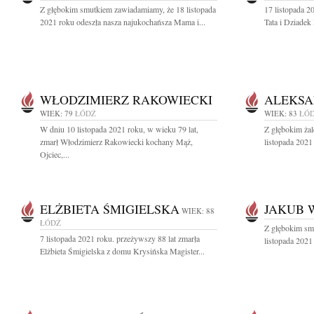
Z głębokim smutkiem zawiadamiamy, że 18 listopada
17 listopada 2
2021 roku odeszła nasza najukochańsza Mama i...
Tata i Dziadek
WŁODZIMIERZ RAKOWIECKI
ALEKSA
WIEK: 79
ŁÓDŹ
WIEK: 83
ŁÓ
W dniu 10 listopada 2021 roku, w wieku 79 lat,
Z głębokim ża
zmarł Włodzimierz Rakowiecki kochany Mąż,
listopada 2021
Ojciec,...
ELŻBIETA ŚMIGIELSKA
JAKUB 
WIEK: 88
ŁÓDŹ
Z głębokim sm
7 listopada 2021 roku. przeżywszy 88 lat zmarła
listopada 2021
Elżbieta Śmigielska z domu Krysińska Magister...