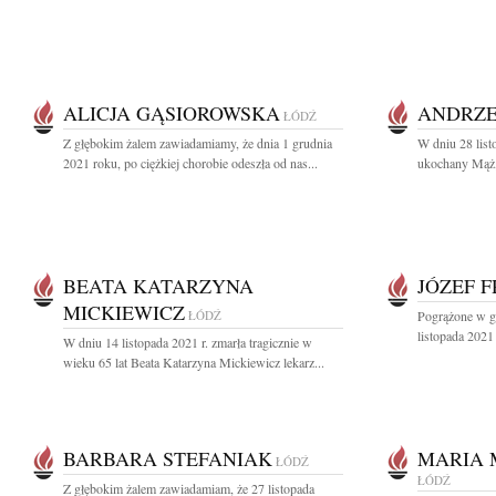
ALICJA GĄSIOROWSKA
ANDRZE
ŁÓDŹ
Z głębokim żalem zawiadamiamy, że dnia 1 grudnia
W dniu 28 list
2021 roku, po ciężkiej chorobie odeszła od nas...
ukochany Mąż, 
BEATA KATARZYNA
JÓZEF 
MICKIEWICZ
ŁÓDŹ
Pogrążone w g
listopada 2021 
W dniu 14 listopada 2021 r. zmarła tragicznie w
wieku 65 lat Beata Katarzyna Mickiewicz lekarz...
BARBARA STEFANIAK
MARIA 
ŁÓDŹ
ŁÓDŹ
Z głębokim żalem zawiadamiam, że 27 listopada