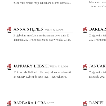
Mamuniu miła ..
2021 roku zmarła moja Ukochana Mama Barbara...
żalem zawiadam
ANNA STĘPIEŃ
BARBAR
WIEK: 73
ŁÓDŹ
Z głębokim smutkiem zawiadamiam, że w dniu 23
Z głębokim żal
listopada 2021 roku odeszła od nas w wieku 73 lat...
2021 roku zmar
JANUARY ŁEBSKI
JANUAR
WIEK: 91
ŁÓDŹ
20 listopada 2021 roku Odszedł od nas w wieku 91
Z głębokim ża
lat January Łebski dr nauk med. - neurochirurg...
listopada 2021
BARBARA LOBA
DANIEL
ŁÓDŹ