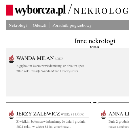
Nekrologi
Odeszli
Poradnik pogrzebowy
Inne nekrologi
WANDA MILAN
ŁÓDŹ
Z głębokim żalem zawiadamiamy, że dnia 29 lipca
2026 roku zmarła Wanda Milan Uroczystości...
JERZY ZALEWICZ
ANNA L
WIEK: 81
ŁÓDŹ
Z wielkim bólem zawiadamiamy, że dnia 1 grudnia
Dnia 2 grudnia
2021 roku, w wieku 81 lat, zmarł nasz...
nasza ukochan