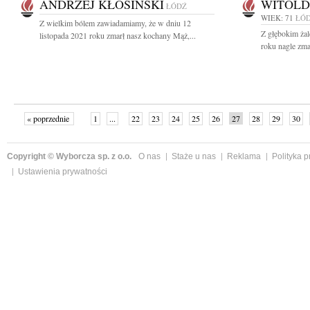
ANDRZEJ KŁOSIŃSKI
WITOLD
ŁÓDŹ
WIEK: 71
ŁÓ
Z wielkim bólem zawiadamiamy, że w dniu 12
Z głębokim żal
listopada 2021 roku zmarł nasz kochany Mąż,...
roku nagle zma
« poprzednie
1
...
22
23
24
25
26
27
28
29
30
»
Copyright © Wyborcza sp. z o.o.
O nas
Staże u nas
Reklama
Polityka 
Ustawienia prywatności