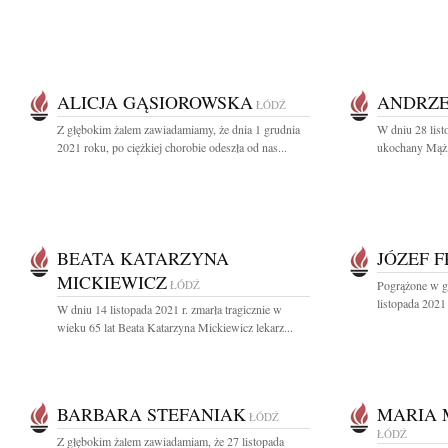
ALICJA GĄSIOROWSKA
ANDRZE
ŁÓDŹ
Z głębokim żalem zawiadamiamy, że dnia 1 grudnia
W dniu 28 list
2021 roku, po ciężkiej chorobie odeszła od nas...
ukochany Mąż, 
BEATA KATARZYNA
JÓZEF 
MICKIEWICZ
ŁÓDŹ
Pogrążone w g
listopada 2021 
W dniu 14 listopada 2021 r. zmarła tragicznie w
wieku 65 lat Beata Katarzyna Mickiewicz lekarz...
BARBARA STEFANIAK
MARIA 
ŁÓDŹ
ŁÓDŹ
Z głębokim żalem zawiadamiam, że 27 listopada