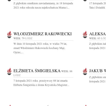
Z głębokim smutkiem zawiadamiamy, że 18 listopada
17 listopada 2
2021 roku odeszła nasza najukochańsza Mama i...
Tata i Dziadek
WŁODZIMIERZ RAKOWIECKI
ALEKSA
WIEK: 79
ŁÓDŹ
WIEK: 83
ŁÓ
W dniu 10 listopada 2021 roku, w wieku 79 lat,
Z głębokim ża
zmarł Włodzimierz Rakowiecki kochany Mąż,
listopada 2021
Ojciec,...
ELŻBIETA ŚMIGIELSKA
JAKUB 
WIEK: 88
ŁÓDŹ
Z głębokim sm
7 listopada 2021 roku. przeżywszy 88 lat zmarła
listopada 2021
Elżbieta Śmigielska z domu Krysińska Magister...