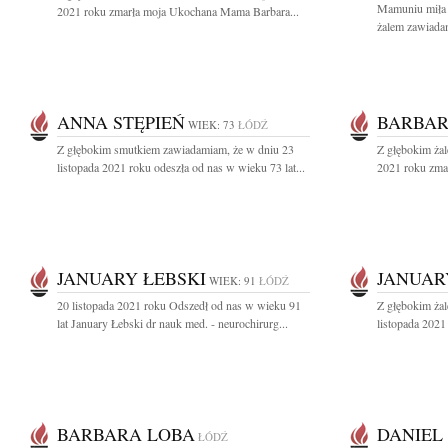
Mamuniu miła ..
2021 roku zmarła moja Ukochana Mama Barbara...
żalem zawiadam
ANNA STĘPIEŃ
BARBAR
WIEK: 73
ŁÓDŹ
Z głębokim smutkiem zawiadamiam, że w dniu 23
Z głębokim żal
listopada 2021 roku odeszła od nas w wieku 73 lat...
2021 roku zmar
JANUARY ŁEBSKI
JANUAR
WIEK: 91
ŁÓDŹ
20 listopada 2021 roku Odszedł od nas w wieku 91
Z głębokim ża
lat January Łebski dr nauk med. - neurochirurg...
listopada 2021
BARBARA LOBA
DANIEL
ŁÓDŹ