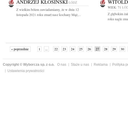
ANDRZEJ KŁOSIŃSKI
WITOLD
ŁÓDŹ
WIEK: 71
ŁÓ
Z wielkim bólem zawiadamiamy, że w dniu 12
Z głębokim żal
listopada 2021 roku zmarł nasz kochany Mąż,...
roku nagle zma
« poprzednie
1
...
22
23
24
25
26
27
28
29
30
»
Copyright © Wyborcza sp. z o.o.
O nas
Staże u nas
Reklama
Polityka 
Ustawienia prywatności