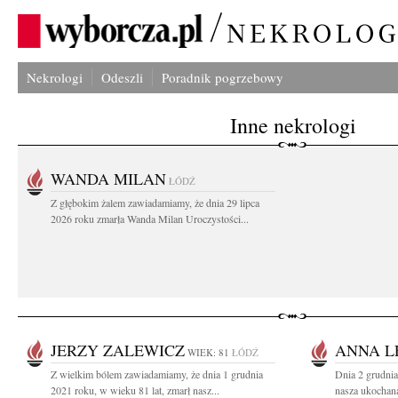
Nekrologi
Odeszli
Poradnik pogrzebowy
Inne nekrologi
WANDA MILAN
ŁÓDŹ
Z głębokim żalem zawiadamiamy, że dnia 29 lipca
2026 roku zmarła Wanda Milan Uroczystości...
JERZY ZALEWICZ
ANNA L
WIEK: 81
ŁÓDŹ
Z wielkim bólem zawiadamiamy, że dnia 1 grudnia
Dnia 2 grudnia
2021 roku, w wieku 81 lat, zmarł nasz...
nasza ukochan