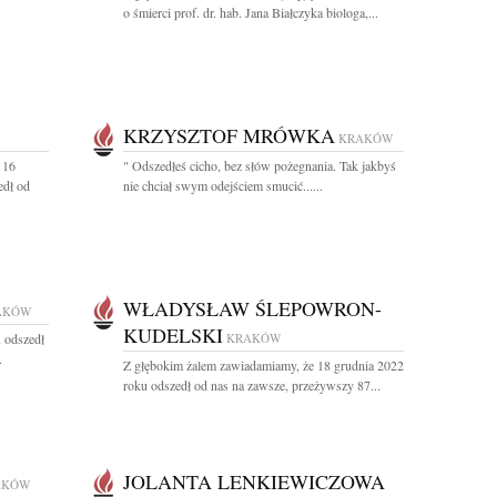
o śmierci prof. dr. hab. Jana Białczyka biologa,...
KRZYSZTOF MRÓWKA
KRAKÓW
 16
" Odszedłeś cicho, bez słów pożegnania. Tak jakbyś
edł od
nie chciał swym odejściem smucić......
WŁADYSŁAW ŚLEPOWRON-
AKÓW
KUDELSKI
, odszedł
KRAKÓW
.
Z głębokim żalem zawiadamiamy, że 18 grudnia 2022
roku odszedł od nas na zawsze, przeżywszy 87...
JOLANTA LENKIEWICZOWA
AKÓW