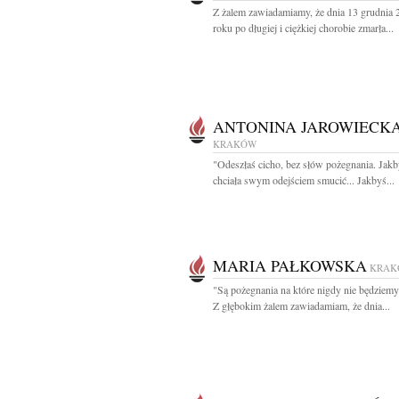
Z żalem zawiadamiamy, że dnia 13 grudnia 
roku po długiej i ciężkiej chorobie zmarła...
ANTONINA JAROWIECK
KRAKÓW
"Odeszłaś cicho, bez słów pożegnania. Jakb
chciała swym odejściem smucić... Jakbyś...
MARIA PAŁKOWSKA
KRAK
"Są pożegnania na które nigdy nie będziem
Z głębokim żalem zawiadamiam, że dnia...