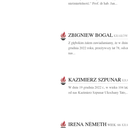
nieśmiertelność." Prof. dr hab. Jan...
ZBIGNIEW BOGAL
KRAKÓW
Z głębokim żalem zawiadamiamy, że w dniu
grudnia 2022 roku, przeżywszy lat 78, odsz
nas...
KAZIMIERZ SZPUNAR
KR
W dniu 19 grudnia 2022 r., w wieku 104 lat
od nas Kazimierz Szpunar Ukochany Tato,..
IRENA NÈMETH
WIEK: 66
KR