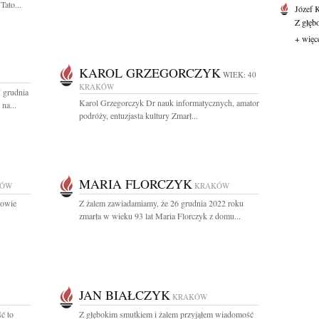
Tato...
Józef 
Z głęb
+ więc
KAROL GRZEGORCZYK
WIEK: 40
KRAKÓW
 grudnia
Karol Grzegorczyk Dr nauk informatycznych, amator
na...
podróży, entuzjasta kultury Zmarł...
MARIA FLORCZYK
KÓW
KRAKÓW
kowie
Z żalem zawiadamiamy, że 26 grudnia 2022 roku
zmarła w wieku 93 lat Maria Florczyk z domu...
JAN BIAŁCZYK
KRAKÓW
ć to
Z głębokim smutkiem i żalem przyjąłem wiadomość