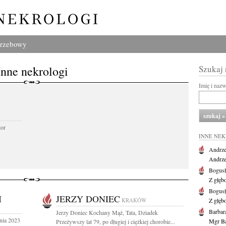
grzebowy
Inne nekrologi
Szukaj
Imię i naz
tor
INNE NE
Andrze
Andrzej
Bogus
Z głęb
Bogus
I
JERZY DONIEC
KRAKÓW
Z głęb
Barbar
Jerzy Doniec Kochany Mąż, Tata, Dziadek
nia 2023
Mgr Ba
Przeżywszy lat 79, po długiej i ciężkiej chorobie...