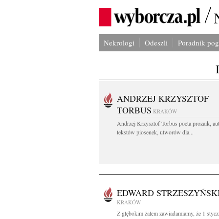
Nekrologi
Odeszli
Poradnik po
ANDRZEJ KRZYSZTOF
TORBUS
KRAKÓW
Andrzej Krzysztof Torbus poeta prozaik, au
tekstów piosenek, utworów dla...
EDWARD STRZESZYŃSK
KRAKÓW
Z głębokim żalem zawiadamiamy, że 1 stycz