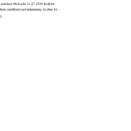
Kazimierz Mościcki
21.07.2026
Kraków
okim smutkiem zawiadamiamy, że dnia 16...
ej