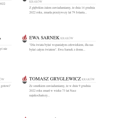
KRAKÓW
2022
Z głębokim żalem zawiadamiamy, że dnia 14 grudnia
2022 roku, zmarła przeżywszy lat 79 Jolanta...
A
EWA SARNEK
KRAKÓW
"Dla świata byłaś wspaniałym człowiekiem, dla nas
yś nie
byłaś całym światem". Ewa Sarnek z domu...
TOMASZ GRYGLEWICZ
ÓW
KRAKÓW
y gotowi"
Ze smutkiem zawiadamiamy, że w dniu 9 grudnia
2022 roku zmarł w wieku 73 lat Nasz
najukochańszy...