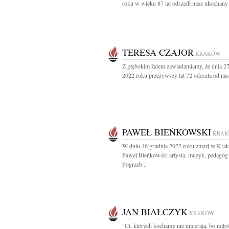
roku w wieku 87 lat odszedł nasz ukochany 
TERESA CZAJOR
KRAKÓW
Z głębokim żalem zawiadamiamy, że dnia 27
2022 roku przeżywszy lat 72 odeszła od nas 
PAWEŁ BIEŃKOWSKI
KRA
W dniu 16 grudnia 2022 roku zmarł w Kra
Paweł Bieńkowski artysta, muzyk, pedagog
Pogrzeb...
JAN BIAŁCZYK
KRAKÓW
"Ci, których kochamy nie umierają, bo miłoś