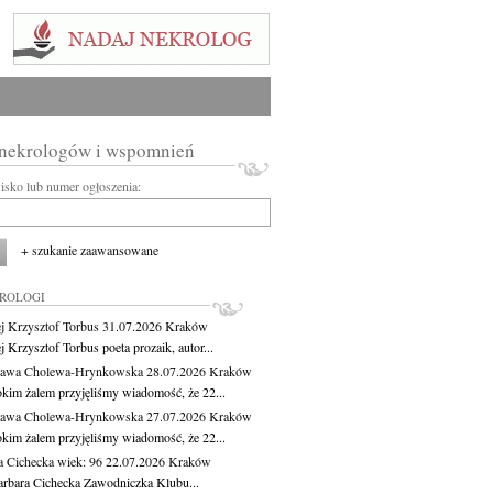
 nekrologów i wspomnień
wisko lub numer ogłoszenia:
+ szukanie zaawansowane
KROLOGI
j Krzysztof Torbus
31.07.2026
Kraków
 Krzysztof Torbus poeta prozaik, autor...
ława Cholewa-Hrynkowska
28.07.2026
Kraków
okim żalem przyjęliśmy wiadomość, że 22...
ława Cholewa-Hrynkowska
27.07.2026
Kraków
okim żalem przyjęliśmy wiadomość, że 22...
a Cichecka
wiek: 96
22.07.2026
Kraków
rbara Cichecka Zawodniczka Klubu...