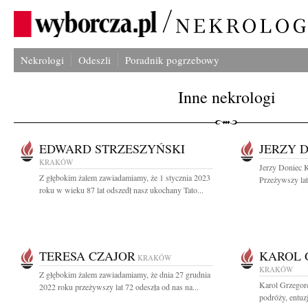
Nekrologi
Odeszli
Poradnik pogrzebowy
Inne nekrologi
EDWARD STRZESZYŃSKI
JERZY 
KRAKÓW
Jerzy Doniec 
Z głębokim żalem zawiadamiamy, że 1 stycznia 2023
Przeżywszy lat 
roku w wieku 87 lat odszedł nasz ukochany Tato...
TERESA CZAJOR
KAROL 
KRAKÓW
KRAKÓW
Z głębokim żalem zawiadamiamy, że dnia 27 grudnia
Karol Grzegor
2022 roku przeżywszy lat 72 odeszła od nas na...
podróży, entuzj