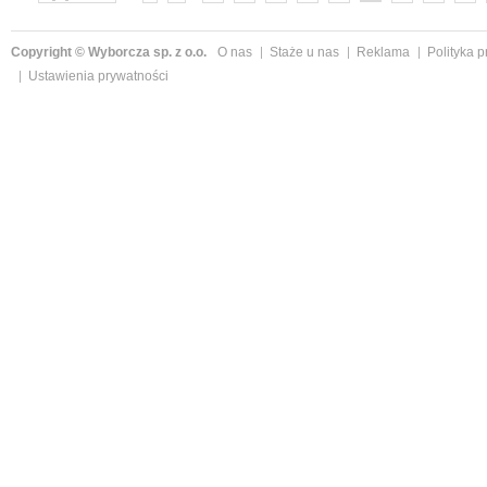
»
Copyright © Wyborcza sp. z o.o.
O nas
Staże u nas
Reklama
Polityka 
Ustawienia prywatności