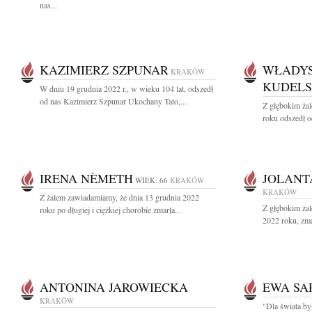
nas...
KAZIMIERZ SZPUNAR
WŁADYS
KRAKÓW
KUDELS
W dniu 19 grudnia 2022 r., w wieku 104 lat, odszedł
od nas Kazimierz Szpunar Ukochany Tato,...
Z głębokim ża
roku odszedł o
IRENA NÈMETH
JOLANT
WIEK: 66
KRAKÓW
KRAKÓW
Z żalem zawiadamiamy, że dnia 13 grudnia 2022
Z głębokim ża
roku po długiej i ciężkiej chorobie zmarła...
2022 roku, zma
ANTONINA JAROWIECKA
EWA SA
KRAKÓW
"Dla świata by