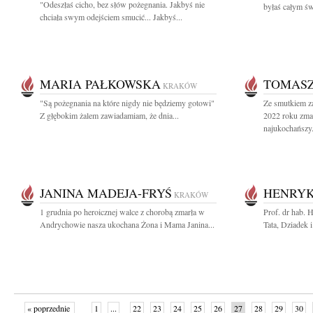
"Odeszłaś cicho, bez słów pożegnania. Jakbyś nie
byłaś całym św
chciała swym odejściem smucić... Jakbyś...
MARIA PAŁKOWSKA
TOMASZ
KRAKÓW
"Są pożegnania na które nigdy nie będziemy gotowi"
Ze smutkiem z
Z głębokim żalem zawiadamiam, że dnia...
2022 roku zma
najukochańszy.
JANINA MADEJA-FRYŚ
HENRYK
KRAKÓW
1 grudnia po heroicznej walce z chorobą zmarła w
Prof. dr hab.
Andrychowie nasza ukochana Żona i Mama Janina...
Tata, Dziadek i
« poprzednie
1
...
22
23
24
25
26
27
28
29
30