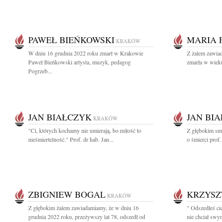
PAWEŁ BIEŃKOWSKI
MARIA 
KRAKÓW
W dniu 16 grudnia 2022 roku zmarł w Krakowie
Z żalem zawia
Paweł Bieńkowski artysta, muzyk, pedagog
zmarła w wieku
Pogrzeb...
JAN BIAŁCZYK
JAN BI
KRAKÓW
"Ci, których kochamy nie umierają, bo miłość to
Z głębokim sm
nieśmiertelność." Prof. dr hab. Jan...
o śmierci prof.
ZBIGNIEW BOGAL
KRZYS
KRAKÓW
Z głębokim żalem zawiadamiamy, że w dniu 16
" Odszedłeś ci
grudnia 2022 roku, przeżywszy lat 78, odszedł od
nie chciał swy