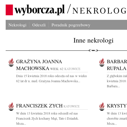
Nekrologi
Odeszli
Poradnik pogrzebowy
Inne nekrologi
GRAŻYNA JOANNA
BARBAR
MACHOWSKA
RUPALA
WIEK: 62
KATOWICE
Dnia 15 kwietnia 2018 roku odeszła od nas w wieku
Z głębokim ża
62 lat dr n. med. Grażyna Joanna Machowska...
kwietnia 2018 
Barbara...
FRANCISZEK ZYCH
KRYSTY
KATOWICE
W dniu 13 kwietnia 2018 roku odszedł od nas
W dniu 13 kwie
Franciszek Zych kochany Mąż, Tato i Dziadek.
chorobie zmarł
Msza...
Msza...