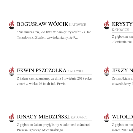
BOGUSŁAW WÓJCIK
KRYSTY
KATOWICE
KATOWICE
"Nie umiera ten, kto trwa w pamięci żywych" ks. Jan
Z głębokim sm
Twardowski Z żalem zawiadamiamy, że 9...
7 kwietnia 201
ERWIN PSZCZÓŁKA
JERZY 
KATOWICE
Z żalem zawiadamiamy, że dnia 1 kwietnia 2018 roku
Ze smutkiem z
zmarł w wieku 76 lat dr inż. Erwin...
odszedł Jerzy 
IGNACY MIEDZIŃSKI
WITOLD
KATOWICE
Z głębokim żalem przyjęliśmy wiadomość o śmierci
Z głębokim sm
Prezesa Ignacego Miedzińskiego...
marca 2018 roku