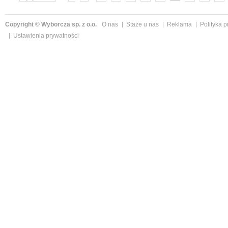
»
Copyright © Wyborcza sp. z o.o.
O nas
Staże u nas
Reklama
Polityka 
Ustawienia prywatności