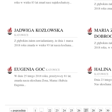
roku w wieku 83 lat zmarł nasz najukochańszy...
Z głębokim ża
2018 roku zma
JADWIGA KOZŁOWSKA
MARIA 
KATOWICE
DOBRO
Z głębokim żalem zawiadamiamy, że dnia 1 marca
Z głębokim ża
2018 roku zmarła w wieku 93 lat nasza kochana...
2018 roku, w w
EUGENIA GOC
HALINA
KATOWICE
KATOWICE
W dniu 25 lutego 2018 roku, przeżywszy 81 lat,
Dnia 23 lutego
zmarła nasza ukochana Żona, Mama i Babcia
Nas ukochana 
Eugenia...
« poprzednie
1
...
22
23
24
25
26
27
28
29
30