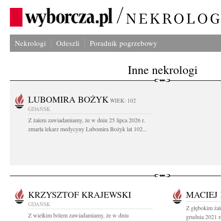
Nekrologi
Odeszli
Poradnik pogrzebowy
Inne nekrologi
LUBOMIRA BOŻYK
WIEK: 102
GDAŃSK
Z żalem zawiadamiamy, że w dniu 25 lipca 2026 r.
zmarła lekarz medycyny Lubomira Bożyk lat 102...
KRZYSZTOF KRAJEWSKI
MACIEJ
GDAŃSK
Z głębokim ża
Z wielkim bólem zawiadamiamy, że w dniu
grudnia 2021 r