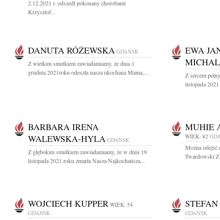
2.12.2021 r. odszedł pokonany chorobami
Krzysztof...
DANUTA RÓŻEWSKA
EWA JA
GDAŃSK
MICHA
Z wielkim smutkiem zawiadamiamy, że dnia 1
grudnia 2021roku odeszła nasza ukochana Mama,...
Z sercem pełn
listopada 2021 
BARBARA IRENA
MUHIE 
WALEWSKA-HYLA
WIEK: 82
GD
GDAŃSK
Można odejść n
Z głębokim smutkiem zawiadamiamy, że w dniu 19
Twardowski Z 
listopada 2021 roku zmarła Nasza Najkochańsza...
WOJCIECH KUPPER
STEFAN
WIEK: 54
GDAŃSK
GDAŃSK