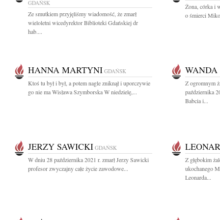
GDAŃSK
Żona, córka i 
Ze smutkiem przyjęliśmy wiadomość, że zmarł
o śmierci Miko
wieloletni wicedyrektor Biblioteki Gdańskiej dr
hab....
HANNA MARTYNI
WANDA 
GDAŃSK
Ktoś tu był i był, a potem nagle zniknął i uporczywie
Z ogromnym ża
go nie ma Wisława Szymborska W niedzielę,...
października 2
Babcia i...
JERZY SAWICKI
LEONAR
GDAŃSK
W dniu 28 października 2021 r. zmarł Jerzy Sawicki
Z głębokim ża
profesor zwyczajny całe życie zawodowe...
ukochanego Mę
Leonarda...