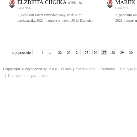
ELŻBIETA CHOJKA
MAREK 
WIEK: 58
GDAŃSK
GDAŃSK
Z głębokim żalem zawiadamiamy, że dnia 29
Z głębokim ża
października 2021 r. zmarła w wieku 58 lat Elżbieta...
2021 r. zmarł n
« poprzednie
1
...
22
23
24
25
26
27
28
29
30
»
Copyright © Wyborcza sp. z o.o.
O nas
Staże u nas
Reklama
Polityka 
Ustawienia prywatności