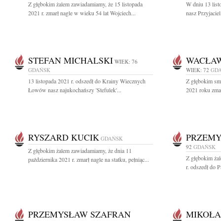
Z głębokim żalem zawiadamiamy, że 15 listopada
W dniu 13 list
2021 r. zmarł nagle w wieku 54 lat Wojciech...
nasz Przyjacie
STEFAN MICHALSKI
WACŁAW
WIEK: 76
GDAŃSK
WIEK: 72
GD
13 listopada 2021 r. odszedł do Krainy Wiecznych
Z głębokim sm
Łowów nasz najukochańszy 'Stefulek'...
2021 roku zmar
RYSZARD KUCIK
PRZEMY
GDAŃSK
92
GDAŃSK
Z głębokim żalem zawiadamiamy, że dnia 11
Z głębokim żal
października 2021 r. zmarł nagle na statku, pełniąc...
r. odszedł do 
PRZEMYSŁAW SZAFRAN
MIKOŁA