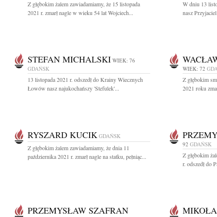
Z głębokim żalem zawiadamiamy, że 15 listopada
W dniu 13 list
2021 r. zmarł nagle w wieku 54 lat Wojciech...
nasz Przyjacie
STEFAN MICHALSKI
WACŁAW
WIEK: 76
GDAŃSK
WIEK: 72
GD
13 listopada 2021 r. odszedł do Krainy Wiecznych
Z głębokim sm
Łowów nasz najukochańszy 'Stefulek'...
2021 roku zmar
RYSZARD KUCIK
PRZEMY
GDAŃSK
92
GDAŃSK
Z głębokim żalem zawiadamiamy, że dnia 11
Z głębokim żal
października 2021 r. zmarł nagle na statku, pełniąc...
r. odszedł do 
PRZEMYSŁAW SZAFRAN
MIKOŁA