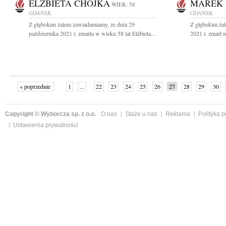
ELŻBIETA CHOJKA
MAREK 
WIEK: 58
GDAŃSK
GDAŃSK
Z głębokim żalem zawiadamiamy, że dnia 29
Z głębokim ża
października 2021 r. zmarła w wieku 58 lat Elżbieta...
2021 r. zmarł n
« poprzednie
1
...
22
23
24
25
26
27
28
29
30
»
Copyright © Wyborcza sp. z o.o.
O nas
Staże u nas
Reklama
Polityka 
Ustawienia prywatności