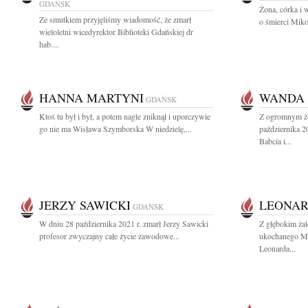
GDAŃSK
Żona, córka i 
Ze smutkiem przyjęliśmy wiadomość, że zmarł
o śmierci Miko
wieloletni wicedyrektor Biblioteki Gdańskiej dr
hab....
HANNA MARTYNI
WANDA 
GDAŃSK
Ktoś tu był i był, a potem nagle zniknął i uporczywie
Z ogromnym ża
go nie ma Wisława Szymborska W niedzielę,...
października 2
Babcia i...
JERZY SAWICKI
LEONAR
GDAŃSK
W dniu 28 października 2021 r. zmarł Jerzy Sawicki
Z głębokim ża
profesor zwyczajny całe życie zawodowe...
ukochanego Mę
Leonarda...