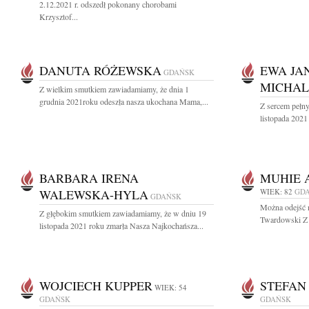
2.12.2021 r. odszedł pokonany chorobami
Krzysztof...
DANUTA RÓŻEWSKA
EWA JA
GDAŃSK
MICHA
Z wielkim smutkiem zawiadamiamy, że dnia 1
grudnia 2021roku odeszła nasza ukochana Mama,...
Z sercem pełn
listopada 2021 
BARBARA IRENA
MUHIE 
WALEWSKA-HYLA
WIEK: 82
GD
GDAŃSK
Można odejść n
Z głębokim smutkiem zawiadamiamy, że w dniu 19
Twardowski Z 
listopada 2021 roku zmarła Nasza Najkochańsza...
WOJCIECH KUPPER
STEFAN
WIEK: 54
GDAŃSK
GDAŃSK