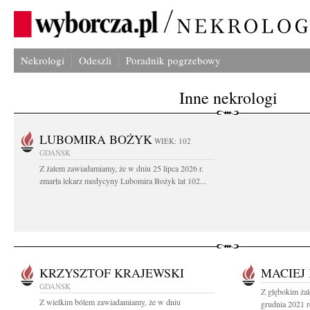
Nekrologi
Odeszli
Poradnik pogrzebowy
Inne nekrologi
LUBOMIRA BOŻYK
WIEK: 102
GDAŃSK
Z żalem zawiadamiamy, że w dniu 25 lipca 2026 r.
zmarła lekarz medycyny Lubomira Bożyk lat 102...
KRZYSZTOF KRAJEWSKI
MACIEJ
GDAŃSK
Z głębokim ża
Z wielkim bólem zawiadamiamy, że w dniu
grudnia 2021 r