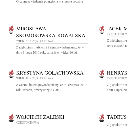
O czym zawiadamia pogrążona w smutku rodzina...
MIROSŁAWA
JACEK 
SKOMOROWSKA-KOWALSKA
CZĘSTOCHO
Z wielkim smu
WIEK: 46
CZĘSTOCHOWA
roku odszedł n
Z głębokim smutkiem i żalem zawiadamiamy, że w
dniu 8 lipca 2010 roku zmarła w wieku 46 lat...
KRYSTYNA GOLACHOWSKA
HENRYK
WIEK: 83
CZĘSTOCHOWA
CZĘSTOCHO
Z żalem i bólem powiadamiamy, że 30 czerwca 2010
Z głębokim sm
roku zmarła, przeżywszy 83 lata,...
dniu 4 lipca 2
WOJCIECH ZALESKI
TADEUS
CZĘSTOCHOWA
Z głębokim sm