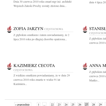
Dnia 30 czerwca 2010 roku zmarł mgr inż. architekt
dniu 4 lipca 2
Wojciech Zaleski Prochy zostały złożone dnia...
ZOFIA JARZYN
STANIS
CZĘSTOCHOWA
CZĘSTOCHO
Z głębokim smutkiem i żalem zawiadamiamy, że 2
Z głębokim ża
lipca 2010 roku po długiej chorobie opatrzona...
czerwca 2010 r
KAZIMIERZ CECOTA
ANNA 
CZĘSTOCHOWA
Z głębokim ża
Z wielkim smutkiem powiadamiamy, że w dniu 29
czerwca 2010 
czerwca 2010 roku zmarła w wieku 91 lat
Mańko...
Kazimiera...
« poprzednie
1
...
22
23
24
25
26
27
28
29