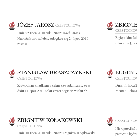
JÓZEF JAROSZ
ZBIGNI
CZĘSTOCHOWA
CZĘSTOCHO
Dnia 22 lipca 2010 roku zmarł Józef Jarosz
Z głębokim ża
Nabożeństwo żałobne odbędzie się 24 lipca 2010
roku zmarł, pr
roku o...
STANISŁAW BRASZCZYŃSKI
EUGENI
CZĘSTOCHOWA
CZĘSTOCHO
Z głębokim smutkiem i żalem zawiadamiamy, że w
Dnia 11 lipca 
dniu 11 lipca 2010 roku zmarł nagle w wieku 55...
Mama i Babcia
ZBIGNIEW KOŁAKOWSKI
CZĘSTOCHO
CZĘSTOCHOWA
Nie opuściłaś n
Dnia 10 lipca 2010 roku zmarł Zbigniew Kołakowski
pamięci i będzi