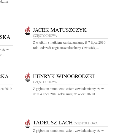
zina...
JACEK MATUSZCZYK
SKA
CZĘSTOCHOWA
Z wielkim smutkiem zawiadamiamy, iż 7 lipca 2010
roku odszedł nagle nasz ukochany Człowiek,...
, że w
...
SKA
HENRYK WINOGRODZKI
CZĘSTOCHOWA
wca 2010
Z głębokim smutkiem i żalem zawiadamiamy, że w
dniu 4 lipca 2010 roku zmarł w wieku 86 lat...
TADEUSZ LACH
CZĘSTOCHOWA
Z głębokim smutkiem i żalem zawiadamiamy, że w