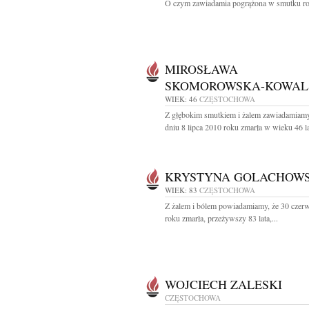
O czym zawiadamia pogrążona w smutku rod
MIROSŁAWA
SKOMOROWSKA-KOWAL
WIEK: 46
CZĘSTOCHOWA
Z głębokim smutkiem i żalem zawiadamiamy
dniu 8 lipca 2010 roku zmarła w wieku 46 lat
KRYSTYNA GOLACHOW
WIEK: 83
CZĘSTOCHOWA
Z żalem i bólem powiadamiamy, że 30 czer
roku zmarła, przeżywszy 83 lata,...
WOJCIECH ZALESKI
CZĘSTOCHOWA