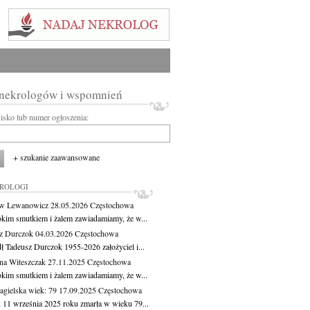
 nekrologów i wspomnień
wisko lub numer ogłoszenia:
+ szukanie zaawansowane
KROLOGI
aw Lewanowicz
28.05.2026
Częstochowa
okim smutkiem i żalem zawiadamiamy, że w...
z Durczok
04.03.2026
Częstochowa
ł Tadeusz Durczok 1955-2026 założyciel i...
na Witeszczak
27.11.2025
Częstochowa
okim smutkiem i żalem zawiadamiamy, że w...
agielska
wiek: 79
17.09.2025
Częstochowa
 11 września 2025 roku zmarła w wieku 79...