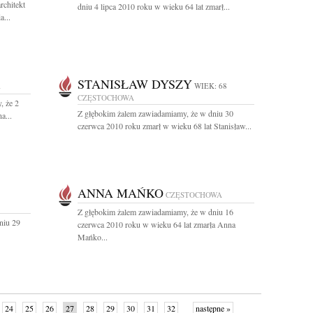
rchitekt
dniu 4 lipca 2010 roku w wieku 64 lat zmarł...
a...
STANISŁAW DYSZY
A
WIEK: 68
CZĘSTOCHOWA
, że 2
Z głębokim żalem zawiadamiamy, że w dniu 30
a...
czerwca 2010 roku zmarł w wieku 68 lat Stanisław...
ANNA MAŃKO
CZĘSTOCHOWA
Z głębokim żalem zawiadamiamy, że w dniu 16
niu 29
czerwca 2010 roku w wieku 64 lat zmarła Anna
Mańko...
24
25
26
27
28
29
30
31
32
następne »