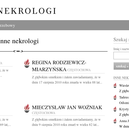
grzebowy
Inne nekrologi
Szukaj
Imię i naz
REGINA RODZIEWICZ-
WA
MIARZYŃSKA
, że w
CZĘSTOCHOWA
..
Z głębokim smutkiem i żalem zawiadamiamy, że w
INNE NE
dniu 17 sierpnia 2010 roku zmarła w wieku 88 lat...
Wiesł
Z głęb
Tadeus
Odszed
MIECZYSŁAW JAN WOŹNIAK
Krysty
CZĘSTOCHOWA
Z głęb
, że w
Z głębokim smutkiem i żalem zawiadamiamy, że w
Anna J
 lat,...
dniu 9 sierpnia 2010 roku zmarł w wieku 82 lat...
W dniu