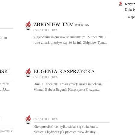
Krzysz
Dnia 10
+ więc
ZBIGNIEW TYM
WIEK: 86
CZĘSTOCHOWA
Z głębokim żalem zawiadamiamy, że 15 lipca 2010
 2010
roku zmarł, przeżywszy 86 lat inż. Zbigniew Tym...
SKI
EUGENIA KASPRZYCKA
CZĘSTOCHOWA
, że w
Dnia 11 lipca 2010 roku zmarła nasza ukochana
 55...
Mama i Babcia Eugenia Kasprzycka O czym...
I
CZĘSTOCHOWA
Nie opuściłaś nas, tylko stałaś się światłem w
ołakowski
pamięci i będziesz jak płomień niewidzialny...