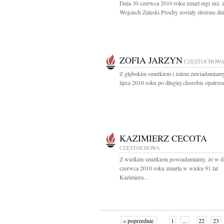
Dnia 30 czerwca 2010 roku zmarł mgr inż. a
Wojciech Zaleski Prochy zostały złożone dni
ZOFIA JARZYN
CZĘSTOCHOW
Z głębokim smutkiem i żalem zawiadamiamy
lipca 2010 roku po długiej chorobie opatrzon
KAZIMIERZ CECOTA
CZĘSTOCHOWA
Z wielkim smutkiem powiadamiamy, że w d
czerwca 2010 roku zmarła w wieku 91 lat
Kazimiera...
« poprzednie
1
...
22
23