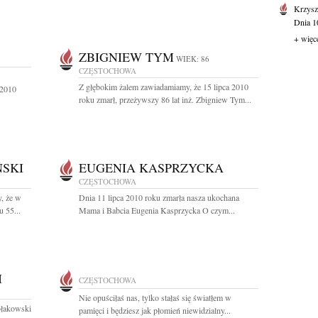
Krzysz
Dnia 10
+ więc
ZBIGNIEW TYM
WIEK: 86
CZĘSTOCHOWA
Z głębokim żalem zawiadamiamy, że 15 lipca 2010
 2010
roku zmarł, przeżywszy 86 lat inż. Zbigniew Tym...
SKI
EUGENIA KASPRZYCKA
CZĘSTOCHOWA
, że w
Dnia 11 lipca 2010 roku zmarła nasza ukochana
 55...
Mama i Babcia Eugenia Kasprzycka O czym...
I
CZĘSTOCHOWA
Nie opuściłaś nas, tylko stałaś się światłem w
ołakowski
pamięci i będziesz jak płomień niewidzialny...