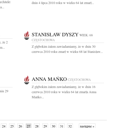
rchitekt
dniu 4 lipca 2010 roku w wieku 64 lat zmarł...
a...
STANISŁAW DYSZY
A
WIEK: 68
CZĘSTOCHOWA
, że 2
Z głębokim żalem zawiadamiamy, że w dniu 30
a...
czerwca 2010 roku zmarł w wieku 68 lat Stanisław...
ANNA MAŃKO
CZĘSTOCHOWA
Z głębokim żalem zawiadamiamy, że w dniu 16
niu 29
czerwca 2010 roku w wieku 64 lat zmarła Anna
Mańko...
24
25
26
27
28
29
30
31
32
następne »