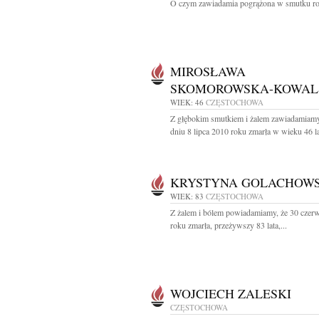
O czym zawiadamia pogrążona w smutku rod
MIROSŁAWA
SKOMOROWSKA-KOWAL
WIEK: 46
CZĘSTOCHOWA
Z głębokim smutkiem i żalem zawiadamiamy
dniu 8 lipca 2010 roku zmarła w wieku 46 lat
KRYSTYNA GOLACHOW
WIEK: 83
CZĘSTOCHOWA
Z żalem i bólem powiadamiamy, że 30 czer
roku zmarła, przeżywszy 83 lata,...
WOJCIECH ZALESKI
CZĘSTOCHOWA