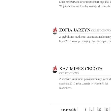
Dnia 30 czerwca 2010 roku zmarł mgr inż. a
Wojciech Zaleski Prochy zostały złożone dni
ZOFIA JARZYN
CZĘSTOCHOW
Z głębokim smutkiem i żalem zawiadamiamy
lipca 2010 roku po długiej chorobie opatrzon
KAZIMIERZ CECOTA
CZĘSTOCHOWA
Z wielkim smutkiem powiadamiamy, że w d
czerwca 2010 roku zmarła w wieku 91 lat
Kazimiera...
« poprzednie
1
...
22
23