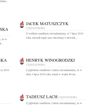
zina...
JACEK MATUSZCZYK
SKA
CZĘSTOCHOWA
Z wielkim smutkiem zawiadamiamy, iż 7 lipca 2010
roku odszedł nagle nasz ukochany Człowiek,...
, że w
...
SKA
HENRYK WINOGRODZKI
CZĘSTOCHOWA
wca 2010
Z głębokim smutkiem i żalem zawiadamiamy, że w
dniu 4 lipca 2010 roku zmarł w wieku 86 lat...
TADEUSZ LACH
CZĘSTOCHOWA
Z głębokim smutkiem i żalem zawiadamiamy, że w