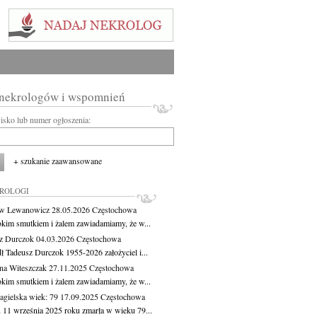
 nekrologów i wspomnień
wisko lub numer ogłoszenia:
+ szukanie zaawansowane
KROLOGI
aw Lewanowicz
28.05.2026
Częstochowa
okim smutkiem i żalem zawiadamiamy, że w...
z Durczok
04.03.2026
Częstochowa
ł Tadeusz Durczok 1955-2026 założyciel i...
na Witeszczak
27.11.2025
Częstochowa
okim smutkiem i żalem zawiadamiamy, że w...
agielska
wiek: 79
17.09.2025
Częstochowa
 11 września 2025 roku zmarła w wieku 79...