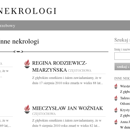
grzebowy
Inne nekrologi
Szukaj
Imię i naz
REGINA RODZIEWICZ-
WA
MIARZYŃSKA
, że w
CZĘSTOCHOWA
..
Z głębokim smutkiem i żalem zawiadamiamy, że w
INNE NE
dniu 17 sierpnia 2010 roku zmarła w wieku 88 lat...
Wiesł
Z głęb
Tadeus
Odszed
MIECZYSŁAW JAN WOŹNIAK
Krysty
CZĘSTOCHOWA
Z głęb
, że w
Z głębokim smutkiem i żalem zawiadamiamy, że w
Anna J
 lat,...
dniu 9 sierpnia 2010 roku zmarł w wieku 82 lat...
W dniu