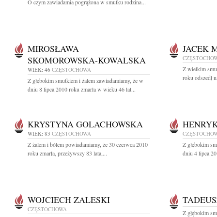
O czym zawiadamia pogrążona w smutku rodzina...
MIROSŁAWA
JACEK 
SKOMOROWSKA-KOWALSKA
CZĘSTOCHO
Z wielkim smu
WIEK: 46
CZĘSTOCHOWA
roku odszedł n
Z głębokim smutkiem i żalem zawiadamiamy, że w
dniu 8 lipca 2010 roku zmarła w wieku 46 lat...
KRYSTYNA GOLACHOWSKA
HENRYK
WIEK: 83
CZĘSTOCHOWA
CZĘSTOCHO
Z żalem i bólem powiadamiamy, że 30 czerwca 2010
Z głębokim sm
roku zmarła, przeżywszy 83 lata,...
dniu 4 lipca 2
WOJCIECH ZALESKI
TADEUS
CZĘSTOCHOWA
Z głębokim sm