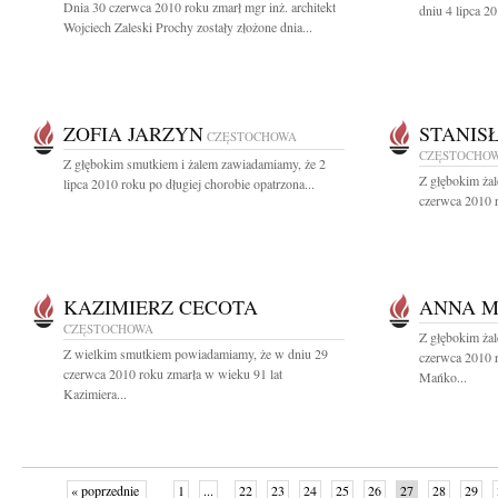
Dnia 30 czerwca 2010 roku zmarł mgr inż. architekt
dniu 4 lipca 2
Wojciech Zaleski Prochy zostały złożone dnia...
ZOFIA JARZYN
STANIS
CZĘSTOCHOWA
CZĘSTOCHO
Z głębokim smutkiem i żalem zawiadamiamy, że 2
Z głębokim ża
lipca 2010 roku po długiej chorobie opatrzona...
czerwca 2010 r
KAZIMIERZ CECOTA
ANNA 
CZĘSTOCHOWA
Z głębokim ża
Z wielkim smutkiem powiadamiamy, że w dniu 29
czerwca 2010 
czerwca 2010 roku zmarła w wieku 91 lat
Mańko...
Kazimiera...
« poprzednie
1
...
22
23
24
25
26
27
28
29