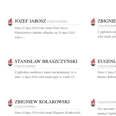
JÓZEF JAROSZ
ZBIGNI
CZĘSTOCHOWA
CZĘSTOCHO
Dnia 22 lipca 2010 roku zmarł Józef Jarosz
Z głębokim ża
Nabożeństwo żałobne odbędzie się 24 lipca 2010
roku zmarł, pr
roku o...
STANISŁAW BRASZCZYŃSKI
EUGENI
CZĘSTOCHOWA
CZĘSTOCHO
Z głębokim smutkiem i żalem zawiadamiamy, że w
Dnia 11 lipca 
dniu 11 lipca 2010 roku zmarł nagle w wieku 55...
Mama i Babcia
ZBIGNIEW KOŁAKOWSKI
CZĘSTOCHO
CZĘSTOCHOWA
Nie opuściłaś n
Dnia 10 lipca 2010 roku zmarł Zbigniew Kołakowski
pamięci i będzi