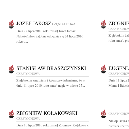
JÓZEF JAROSZ
ZBIGNI
CZĘSTOCHOWA
CZĘSTOCHO
Dnia 22 lipca 2010 roku zmarł Józef Jarosz
Z głębokim ża
Nabożeństwo żałobne odbędzie się 24 lipca 2010
roku zmarł, pr
roku o...
STANISŁAW BRASZCZYŃSKI
EUGENI
CZĘSTOCHOWA
CZĘSTOCHO
Z głębokim smutkiem i żalem zawiadamiamy, że w
Dnia 11 lipca 
dniu 11 lipca 2010 roku zmarł nagle w wieku 55...
Mama i Babcia
ZBIGNIEW KOŁAKOWSKI
CZĘSTOCHO
CZĘSTOCHOWA
Nie opuściłaś n
Dnia 10 lipca 2010 roku zmarł Zbigniew Kołakowski
pamięci i będzi