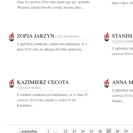
Dnia 30 czerwca 2010 roku zmarł mgr inż. architekt
dniu 4 lipca 2
Wojciech Zaleski Prochy zostały złożone dnia...
ZOFIA JARZYN
STANIS
CZĘSTOCHOWA
CZĘSTOCHO
Z głębokim smutkiem i żalem zawiadamiamy, że 2
Z głębokim ża
lipca 2010 roku po długiej chorobie opatrzona...
czerwca 2010 r
KAZIMIERZ CECOTA
ANNA 
CZĘSTOCHOWA
Z głębokim ża
Z wielkim smutkiem powiadamiamy, że w dniu 29
czerwca 2010 
czerwca 2010 roku zmarła w wieku 91 lat
Mańko...
Kazimiera...
« poprzednie
1
...
22
23
24
25
26
27
28
29