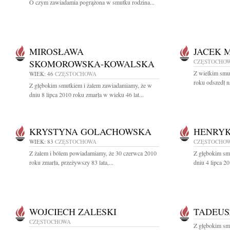
O czym zawiadamia pogrążona w smutku rodzina...
MIROSŁAWA
JACEK 
SKOMOROWSKA-KOWALSKA
CZĘSTOCHO
Z wielkim smu
WIEK: 46
CZĘSTOCHOWA
roku odszedł n
Z głębokim smutkiem i żalem zawiadamiamy, że w
dniu 8 lipca 2010 roku zmarła w wieku 46 lat...
KRYSTYNA GOLACHOWSKA
HENRYK
WIEK: 83
CZĘSTOCHOWA
CZĘSTOCHO
Z żalem i bólem powiadamiamy, że 30 czerwca 2010
Z głębokim sm
roku zmarła, przeżywszy 83 lata,...
dniu 4 lipca 2
WOJCIECH ZALESKI
TADEUS
CZĘSTOCHOWA
Z głębokim sm