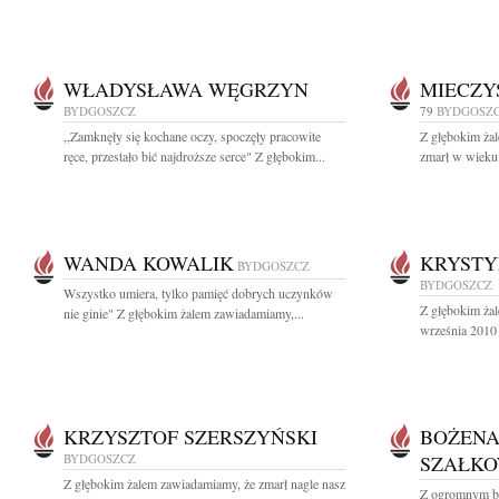
WŁADYSŁAWA WĘGRZYN
MIECZ
BYDGOSZCZ
79
BYDGOSZ
,,Zamknęły się kochane oczy, spoczęły pracowite
Z głębokim ża
ręce, przestało bić najdroższe serce" Z głębokim...
zmarł w wieku 
WANDA KOWALIK
KRYSTY
BYDGOSZCZ
BYDGOSZCZ
Wszystko umiera, tylko pamięć dobrych uczynków
Z głębokim ża
nie ginie" Z głębokim żalem zawiadamiamy,...
września 2010 
KRZYSZTOF SZERSZYŃSKI
BOŻENA
BYDGOSZCZ
SZAŁK
Z głębokim żalem zawiadamiamy, że zmarł nagle nasz
Z ogromnym bó