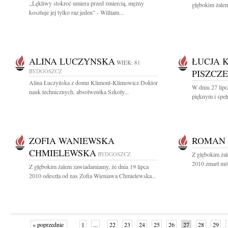
,,Lękliwy stokroć umiera przed śmiercią, mężny
głębokim żalem
kosztuje jej tylko raz jeden" - William...
ALINA LUCZYNSKA
ŁUCJA 
WIEK: 81
BYDGOSZCZ
PISZCZ
Alina Łuczyńska z domu Klimont-Klimowicz Doktor
W dniu 27 lipc
nauk technicznych, absolwentka Szkoły...
pięknym i speł
ZOFIA WANIEWSKA
ROMAN
CHMIELEWSKA
BYDGOSZCZ
Z głębokim żal
2010 zmarł mój
Z głębokim żalem zawiadamiamy, że dnia 19 lipca
2010 odeszła od nas Zofia Wieniawa Chmielewska...
« poprzednie
1
...
22
23
24
25
26
27
28
29