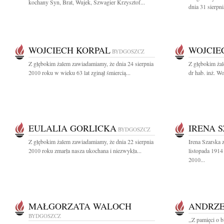
kochany Syn, Brat, Wujek, Szwagier Krzysztof...
dnia 31 sierpn
WOJCIECH KORPAL
WOJCIE
BYDGOSZCZ
Z głębokim żalem zawiadamiamy, że dnia 24 sierpnia
Z głębokim ża
2010 roku w wieku 63 lat zginął śmiercią...
dr hab. inż. Wo
EULALIA GORLICKA
IRENA 
BYDGOSZCZ
Z głębokim żalem zawiadamiamy, że dnia 22 sierpnia
Irena Szarska 
2010 roku zmarła nasza ukochana i niezwykła...
listopada 1914
2010...
MAŁGORZATA WALOCH
ANDRZE
BYDGOSZCZ
,,Z pamięci o b