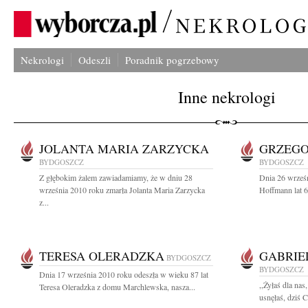
Nekrologi
Odeszli
Poradnik pogrzebowy
Inne nekrologi
JOLANTA MARIA ZARZYCKA
GRZEG
BYDGOSZCZ
BYDGOSZCZ
Z głębokim żalem zawiadamiamy, że w dniu 28
Dnia 26 wrześ
września 2010 roku zmarła Jolanta Maria Zarzycka
Hoffmann lat 6
z...
TERESA OLERADZKA
GABRIE
BYDGOSZCZ
BYDGOSZCZ
Dnia 17 września 2010 roku odeszła w wieku 87 lat
,,Żyłaś dla na
Teresa Oleradzka z domu Marchlewska, nasza...
usnęłaś, dziś C