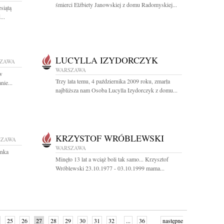
śmierci Elżbiety Janowskiej z domu Radomyskiej...
siątą
...
LUCYLLA IZYDORCZYK
ZAWA
WARSZAWA
 w
Trzy lata temu, 4 października 2009 roku, zmarła
nie...
najbliższa nam Osoba Lucylla Izydorczyk z domu...
KRZYSTOF WRÓBLEWSKI
SZAWA
WARSZAWA
anka
Minęło 13 lat a wciąż boli tak samo... Krzysztof
Wróblewski 23.10.1977 - 03.10.1999 mama...
25
26
27
28
29
30
31
32
...
36
następne