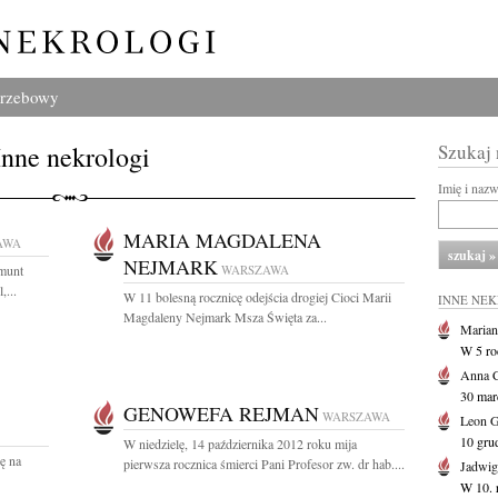
grzebowy
Inne nekrologi
Szukaj
Imię i naz
MARIA MAGDALENA
AWA
NEJMARK
gmunt
WARSZAWA
,...
W 11 bolesną rocznicę odejścia drogiej Cioci Marii
INNE NE
Magdaleny Nejmark Msza Święta za...
Marian
W 5 r
Anna 
30 marc
GENOWEFA REJMAN
WARSZAWA
Leon 
10 gru
W niedzielę, 14 października 2012 roku mija
zę na
pierwsza rocznica śmierci Pani Profesor zw. dr hab....
Jadwig
W 10. 