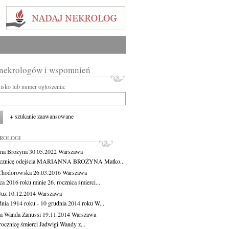
 nekrologów i wspomnień
wisko lub numer ogłoszenia:
+ szukanie zaawansowane
KROLOGI
na Brożyna
30.05.2022
Warszawa
ocznicę odejścia MARIANNA BROŻYNA Matko...
Chodorowska
26.03.2016
Warszawa
a 2016 roku minie 26. rocznica śmierci...
Guz
10.12.2014
Warszawa
dnia 1914 roku - 10 grudnia 2014 roku W...
a Wanda Zanussi
19.11.2014
Warszawa
rocznicę śmierci Jadwigi Wandy z...