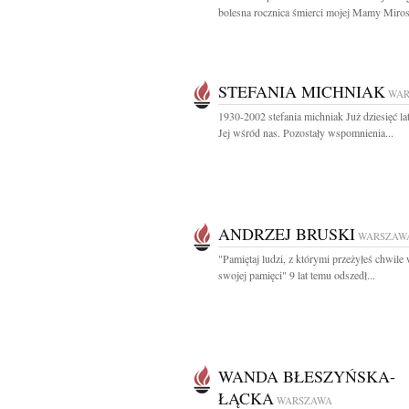
bolesna rocznica śmierci mojej Mamy Miros
STEFANIA MICHNIAK
WAR
1930-2002 stefania michniak Już dziesięć la
Jej wśród nas. Pozostały wspomnienia...
ANDRZEJ BRUSKI
WARSZAW
"Pamiętaj ludzi, z którymi przeżyłeś chwile 
swojej pamięci" 9 lat temu odszedł...
WANDA BŁESZYŃSKA-
ŁĄCKA
WARSZAWA