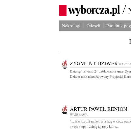
Nekrologi
Odeszli
Poradnik po
ZYGMUNT DZIWER
WARSZ
Dziesięć lat temu 24 października zmarł Zy
Dziwer nasz nieodżałowany Przyjaciel Karol
ARTUR PAWEŁ RENION
WARSZAWA
"... tyle już dni minęło a ja leżę w ciszy patr
swoje stopy i żałuję tej rosy która...