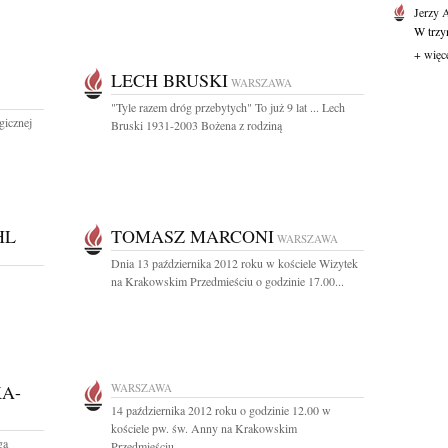
Jerzy 
W trzyn
+ więc
LECH BRUSKI
WARSZAWA
"Tyle razem dróg przebytych" To już 9 lat ... Lech
gicznej
Bruski 1931-2003 Bożena z rodziną
HL
TOMASZ MARCONI
WARSZAWA
Dnia 13 października 2012 roku w kościele Wizytek
na Krakowskim Przedmieściu o godzinie 17.00...
A-
WARSZAWA
14 października 2012 roku o godzinie 12.00 w
kościele pw. św. Anny na Krakowskim
ga
Przedmieściu...