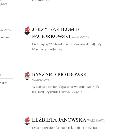
ławy...
JERZY BARTŁOMIE
SZAWA
PACIORKOWSKI
t nie ma
WARSZAWA
Dziś mijają 22 lata od dnia, w którym odszedł mój
Mąż Jerzy Bartłomiej...
RYSZARD PIOTROWSKI
A
WARSZAWA
warte
W szóstą rocznicę odejścia na Wieczną Wartę płk.
lek. med. Ryszarda Piotrowskiego 7...
ELŻBIETA JANOWSKA
WARSZAWA
Dnia 6 października 2012 roku mija 5. rocznica