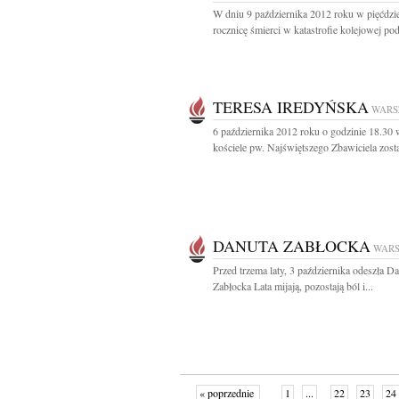
W dniu 9 października 2012 roku w pięćdzie
rocznicę śmierci w katastrofie kolejowej pod
TERESA IREDYŃSKA
WARS
6 października 2012 roku o godzinie 18.30
kościele pw. Najświętszego Zbawiciela zosta
DANUTA ZABŁOCKA
WAR
Przed trzema laty, 3 października odeszła D
Zabłocka Lata mijają, pozostają ból i...
« poprzednie
1
...
22
23
24