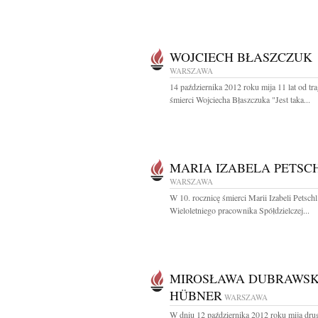
WOJCIECH BŁASZCZUK
WARSZAWA
14 października 2012 roku mija 11 lat od tra
śmierci Wojciecha Błaszczuka "Jest taka...
MARIA IZABELA PETSC
WARSZAWA
W 10. rocznicę śmierci Marii Izabeli Petschl
Wieloletniego pracownika Spółdzielczej...
MIROSŁAWA DUBRAWSK
HÜBNER
WARSZAWA
W dniu 12 października 2012 roku mija dru