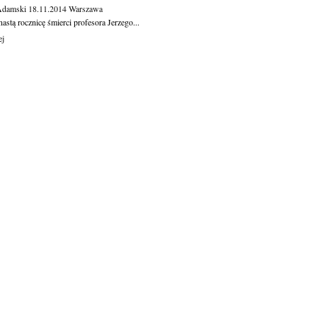
Adamski
18.11.2014
Warszawa
astą rocznicę śmierci profesora Jerzego...
ej