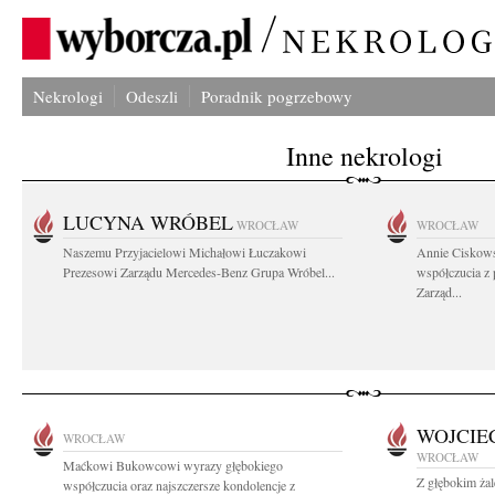
Nekrologi
Odeszli
Poradnik pogrzebowy
Inne nekrologi
LUCYNA WRÓBEL
WROCŁAW
WROCŁAW
Naszemu Przyjacielowi Michałowi Łuczakowi
Annie Ciskows
Prezesowi Zarządu Mercedes-Benz Grupa Wróbel...
współczucia z
Zarząd...
WOJCIE
WROCŁAW
WROCŁAW
Maćkowi Bukowcowi wyrazy głębokiego
Z głębokim ża
współczucia oraz najszczersze kondolencje z