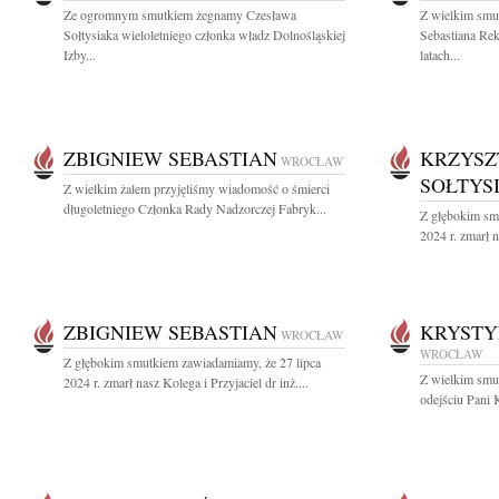
Ze ogromnym smutkiem żegnamy Czesława
Z wielkim smu
Sołtysiaka wieloletniego członka władz Dolnośląskiej
Sebastiana R
Izby...
latach...
ZBIGNIEW SEBASTIAN
KRZYSZ
WROCŁAW
SOŁTYS
Z wielkim żalem przyjęliśmy wiadomość o śmierci
długoletniego Członka Rady Nadzorczej Fabryk...
Z głębokim sm
2024 r. zmarł n
ZBIGNIEW SEBASTIAN
KRYSTY
WROCŁAW
WROCŁAW
Z głębokim smutkiem zawiadamiamy, że 27 lipca
Z wielkim smu
2024 r. zmarł nasz Kolega i Przyjaciel dr inż....
odejściu Pani 