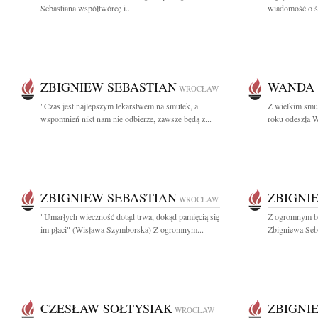
Sebastiana współtwórcę i...
wiadomość o śm
ZBIGNIEW SEBASTIAN
WANDA 
WROCŁAW
"Czas jest najlepszym lekarstwem na smutek, a
Z wielkim smu
wspomnień nikt nam nie odbierze, zawsze będą z...
roku odeszła W
ZBIGNIEW SEBASTIAN
ZBIGNI
WROCŁAW
"Umarłych wieczność dotąd trwa, dokąd pamięcią się
Z ogromnym bó
im płaci" (Wisława Szymborska) Z ogromnym...
Zbigniewa Seba
CZESŁAW SOŁTYSIAK
ZBIGNI
WROCŁAW