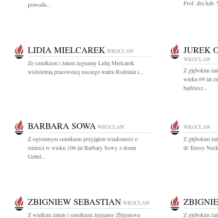
Prof. dra hab.
powodu...
LIDIA MIELCAREK
JUREK 
WROCŁAW
WROCŁAW
Ze smutkiem i żalem żegnamy Lidię Mielcarek
Z głębokim ża
wieloletnią pracownicę naszego teatru Rodzinie i...
wieku 69 lat 
będziesz...
BARBARA SOWA
WROCŁAW
WROCŁAW
Z ogromnym smutkiem przyjąłem wiadomość o
Z głębokim ża
śmierci w wieku 106 lat Barbary Sowy z domu
dr Teresy Necka
Gettel...
ZBIGNIEW SEBASTIAN
ZBIGNI
WROCŁAW
Z wielkim żalem i smutkiem żegnamy Zbigniewa
Z głębokim żal