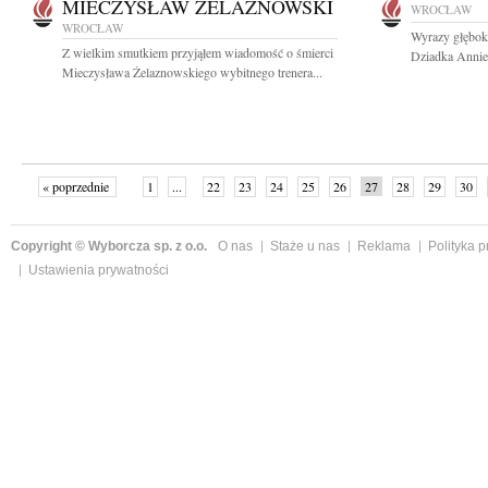
MIECZYSŁAW ŻELAZNOWSKI
WROCŁAW
WROCŁAW
Wyrazy głębok
Z wielkim smutkiem przyjąłem wiadomość o śmierci
Dziadka Annie 
Mieczysława Żelaznowskiego wybitnego trenera...
« poprzednie
1
...
22
23
24
25
26
27
28
29
30
»
Copyright © Wyborcza sp. z o.o.
O nas
Staże u nas
Reklama
Polityka 
Ustawienia prywatności