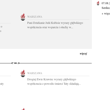
07.08
Serdec
+ więc
WARSZAWA
Pani Dziekanie Julii Kubisie wyrazy głębokiego
 o
współczucia oraz wsparcia i otuchy w...
o
więcej
WARSZAWA
Drogiej Ewie Krawiec wyrazy głębokiego
raty
współczucia z powodu śmierci Taty składają...