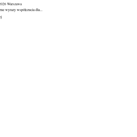
.2026
Warszawa
zne wyrazy współczucia dla...
ej