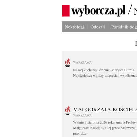
Nekrologi
Odeszli
Poradnik po
WARSZAWA
Naszej kochanej i dzielnej Marylce Butruk
Najcieplejsze wyrazy wsparcia i współczucia
MAŁGORZATA KOŚCIEL
WARSZAWA
W dniu 3 sierpnia 2026 roku zmarła Profes
Małgorzata Kościelska Jej prace badawcze i
praktyka...