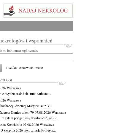
 nekrologów i wspomnień
wisko lub numer ogłoszenia:
+ szukanie zaawansowane
KROLOGI
.2026
Warszawa
ie Wydziału dr hab. Julii Kubisie,...
.2026
Warszawa
kochanej i dzielnej Marylce Butruk...
Tadeusz Duniec
wiek: 79
07.08.2026
Warszawa
kim żalem przyjęliśmy wiadomość, że 29...
zata Kościelska
07.08.2026
Warszawa
3 sierpnia 2026 roku zmarła Profesor...