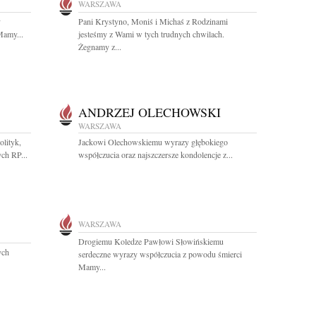
WARSZAWA
y
Pani Krystyno, Moniś i Michaś z Rodzinami
Mamy...
jesteśmy z Wami w tych trudnych chwilach.
Żegnamy z...
ANDRZEJ OLECHOWSKI
WARSZAWA
lityk,
Jackowi Olechowskiemu wyrazy głębokiego
ch RP...
współczucia oraz najszczersze kondolencje z...
WARSZAWA
Drogiemu Koledze Pawłowi Słowińskiemu
ych
serdeczne wyrazy współczucia z powodu śmierci
Mamy...