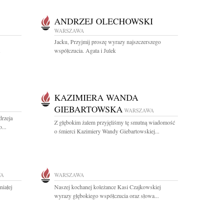
ANDRZEJ OLECHOWSKI
WARSZAWA
Jacku, Przyjmij proszę wyrazy najszczerszego
współczucia. Agata i Julek
KAZIMIERA WANDA
GIEBARTOWSKA
WARSZAWA
drzeja
Z głębokim żalem przyjęliśmy tę smutną wiadomość
...
o śmierci Kazimiery Wandy Giebartowskiej...
WA
WARSZAWA
niałej
Naszej kochanej koleżance Kasi Czajkowskiej
wyrazy głębokiego współczucia oraz słowa...