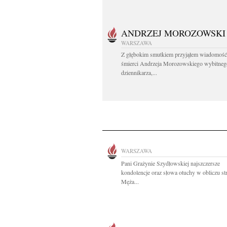
ANDRZEJ MOROZOWSKI
WARSZAWA
Z głębokim smutkiem przyjąłem wiadomość
śmierci Andrzeja Morozowskiego wybitneg
dziennikarza,...
WARSZAWA
Pani Grażynie Szydłowskiej najszczersze
kondolencje oraz słowa otuchy w obliczu st
Męża...