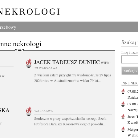
grzebowy
Inne nekrologi
Szukaj
Imię i naz
JACEK TADEUSZ DUNIEC
WIEK:
79
WARSZAWA
Z wielkim żalem przyjęliśmy wiadomość, że 29 lipca
 w...
2026 roku w Australii zmarł w wieku 79 lat...
INNE NE
07.08
Dziekan
07.08
SKA
Naszej 
WARSZAWA
Jacek 
Serdeczne wyrazy współczucia dla naszego Szefa
Z wiel
or
Profesora Dariusza Koziorowskiego z powodu...
Małgor
W dniu 