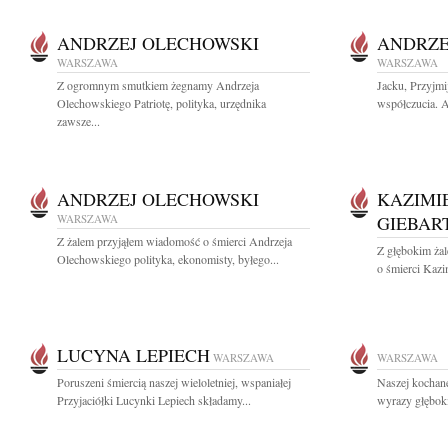
ANDRZEJ OLECHOWSKI
ANDRZE
WARSZAWA
WARSZAWA
Z ogromnym smutkiem żegnamy Andrzeja
Jacku, Przyjmi
Olechowskiego Patriotę, polityka, urzędnika
współczucia. A
zawsze...
ANDRZEJ OLECHOWSKI
KAZIMI
WARSZAWA
GIEBAR
Z żalem przyjąłem wiadomość o śmierci Andrzeja
Z głębokim ża
Olechowskiego polityka, ekonomisty, byłego...
o śmierci Kazi
LUCYNA LEPIECH
WARSZAWA
WARSZAWA
Poruszeni śmiercią naszej wieloletniej, wspaniałej
Naszej kochane
Przyjaciółki Lucynki Lepiech składamy...
wyrazy głęboki