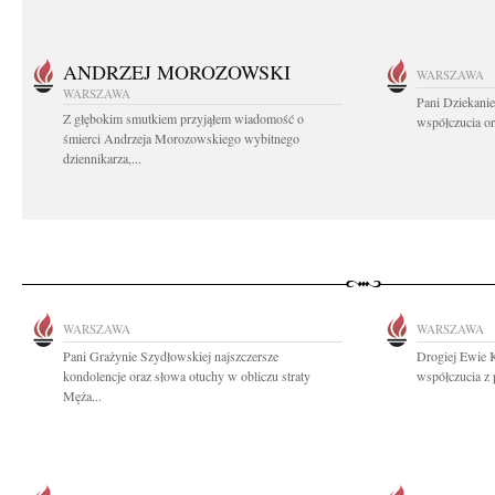
ANDRZEJ MOROZOWSKI
WARSZAWA
WARSZAWA
Pani Dziekanie
Z głębokim smutkiem przyjąłem wiadomość o
współczucia or
śmierci Andrzeja Morozowskiego wybitnego
dziennikarza,...
WARSZAWA
WARSZAWA
Pani Grażynie Szydłowskiej najszczersze
Drogiej Ewie 
kondolencje oraz słowa otuchy w obliczu straty
współczucia z 
Męża...