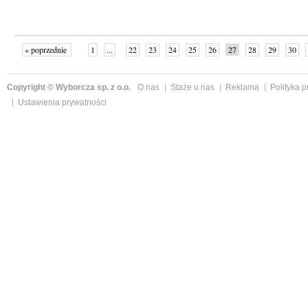
« poprzednie
1
...
22
23
24
25
26
27
28
29
30
»
Copyright © Wyborcza sp. z o.o.
O nas
Staże u nas
Reklama
Polityka 
Ustawienia prywatności