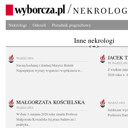
Nekrologi
Odeszli
Poradnik pogrzebowy
Inne nekrologi
JACEK 
WARSZAWA
79
WARSZAW
Naszej kochanej i dzielnej Marylce Butruk
Z wielkim żale
Najcieplejsze wyrazy wsparcia i współczucia w...
2026 roku w Au
MAŁGORZATA KOŚCIELSKA
WARSZAWA
WARSZAWA
Serdeczne wyr
W dniu 3 sierpnia 2026 roku zmarła Profesor
Profesora Dar
Małgorzata Kościelska Jej prace badawcze i
praktyka...