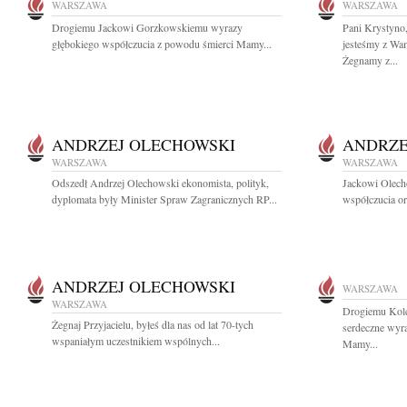
WARSZAWA
WARSZAWA
Drogiemu Jackowi Gorzkowskiemu wyrazy
Pani Krystyno
głębokiego współczucia z powodu śmierci Mamy...
jesteśmy z Wam
Żegnamy z...
ANDRZEJ OLECHOWSKI
ANDRZE
WARSZAWA
WARSZAWA
Odszedł Andrzej Olechowski ekonomista, polityk,
Jackowi Olech
dyplomata były Minister Spraw Zagranicznych RP...
współczucia or
ANDRZEJ OLECHOWSKI
WARSZAWA
WARSZAWA
Drogiemu Kol
Żegnaj Przyjacielu, byłeś dla nas od lat 70-tych
serdeczne wyr
wspaniałym uczestnikiem wspólnych...
Mamy...