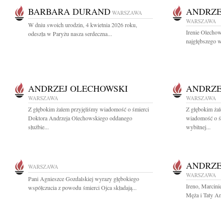
BARBARA DURAND
ANDRZE
WARSZAWA
WARSZAWA
W dniu swoich urodzin, 4 kwietnia 2026 roku,
Irenie Olechow
odeszła w Paryżu nasza serdeczna...
najgłębszego w
ANDRZEJ OLECHOWSKI
ANDRZE
WARSZAWA
WARSZAWA
Z głębokim żalem przyjęliśmy wiadomość o śmierci
Z głębokim żal
Doktora Andrzeja Olechowskiego oddanego
wiadomość o ś
służbie...
wybitnej...
ANDRZE
WARSZAWA
WARSZAWA
Pani Agnieszce Gozdalskiej wyrazy głębokiego
Ireno, Marcini
współczucia z powodu śmierci Ojca składają...
Męża i Taty A