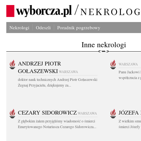
Nekrologi
Odeszli
Poradnik pogrzebowy
Inne nekrologi
ANDRZEJ PIOTR
WARSZAWA
GOŁASZEWSKI
WARSZAWA
Panu Jackowi 
współczucia z 
doktor nauk technicznych Andrzej Piotr Gołaszewski
Żegnaj Przyjacielu, dziękujemy za...
CEZARY SIDOROWICZ
JÓZEFA
WARSZAWA
Z głębokim żalem przyjęliśmy wiadomość o śmierci
Z wielkim smu
Emerytowanego Notariusza Cezarego Sidorowicza...
śmierci Józefy