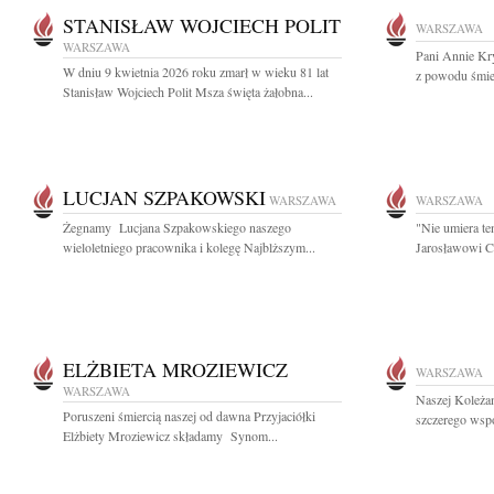
STANISŁAW WOJCIECH POLIT
WARSZAWA
WARSZAWA
Pani Annie Kr
W dniu 9 kwietnia 2026 roku zmarł w wieku 81 lat
z powodu śmier
Stanisław Wojciech Polit Msza święta żałobna...
LUCJAN SZPAKOWSKI
WARSZAWA
WARSZAWA
Żegnamy Lucjana Szpakowskiego naszego
"Nie umiera te
wieloletniego pracownika i kolegę Najblższym...
Jarosławowi Cz
ELŻBIETA MROZIEWICZ
WARSZAWA
WARSZAWA
Naszej Koleża
Poruszeni śmiercią naszej od dawna Przyjaciółki
szczerego wsp
Elżbiety Mroziewicz składamy Synom...