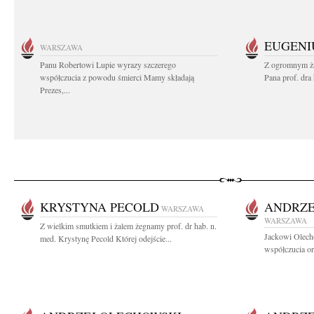
EUGENI
WARSZAWA
Panu Robertowi Lupie wyrazy szczerego
Z ogromnym ża
współczucia z powodu śmierci Mamy składają
Pana prof. dra
Prezes,...
KRYSTYNA PECOLD
ANDRZE
WARSZAWA
WARSZAWA
Z wielkim smutkiem i żalem żegnamy prof. dr hab. n.
Jackowi Olech
med. Krystynę Pecold Której odejście...
współczucia or