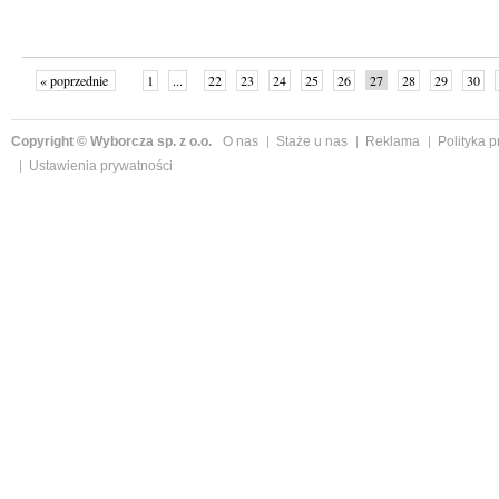
« poprzednie
1
...
22
23
24
25
26
27
28
29
30
»
Copyright © Wyborcza sp. z o.o.
O nas
Staże u nas
Reklama
Polityka 
Ustawienia prywatności