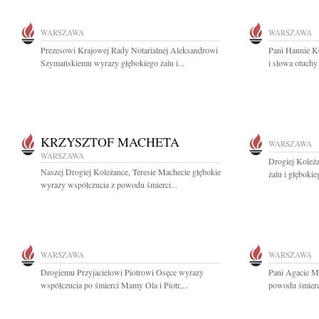
WARSZAWA
WARSZAWA
Prezesowi Krajowej Rady Notarialnej Aleksandrowi
Pani Hannie K
Szymańskiemu wyrazy głębokiego żalu i...
i słowa otuchy
KRZYSZTOF MACHETA
WARSZAWA
WARSZAWA
Drogiej Koleż
Naszej Drogiej Koleżance, Teresie Machecie głębokie
żalu i głęboki
wyrazy współczucia z powodu śmierci...
WARSZAWA
WARSZAWA
Drogiemu Przyjacielowi Piotrowi Osęce wyrazy
Pani Agacie M
współczucia po śmierci Mamy Ola i Piotr,...
powodu śmierci