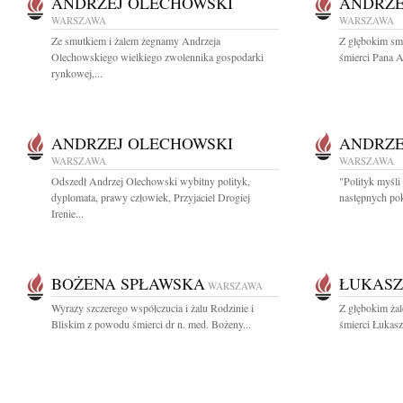
ANDRZEJ OLECHOWSKI
ANDRZE
WARSZAWA
WARSZAWA
Ze smutkiem i żalem żegnamy Andrzeja
Z głębokim sm
Olechowskiego wielkiego zwolennika gospodarki
śmierci Pana 
rynkowej,...
ANDRZEJ OLECHOWSKI
ANDRZE
WARSZAWA
WARSZAWA
Odszedł Andrzej Olechowski wybitny polityk,
"Polityk myśli
dyplomata, prawy człowiek, Przyjaciel Drogiej
następnych pok
Irenie...
BOŻENA SPŁAWSKA
ŁUKASZ
WARSZAWA
Wyrazy szczerego współczucia i żalu Rodzinie i
Z głębokim żal
Bliskim z powodu śmierci dr n. med. Bożeny...
śmierci Łukasz