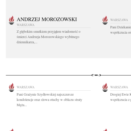
ANDRZEJ MOROZOWSKI
WARSZAWA
WARSZAWA
Pani Dziekanie
Z głębokim smutkiem przyjąłem wiadomość o
współczucia or
śmierci Andrzeja Morozowskiego wybitnego
dziennikarza,...
WARSZAWA
WARSZAWA
Pani Grażynie Szydłowskiej najszczersze
Drogiej Ewie 
kondolencje oraz słowa otuchy w obliczu straty
współczucia z 
Męża...