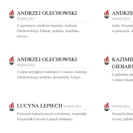
ANDRZEJ OLECHOWSKI
ANDRZE
WARSZAWA
WARSZAWA
Z ogromnym smutkiem żegnamy Andrzeja
Jacku, Przyjmi
Olechowskiego Patriotę, polityka, urzędnika
współczucia. A
zawsze...
ANDRZEJ OLECHOWSKI
KAZIMI
WARSZAWA
GIEBAR
Z żalem przyjąłem wiadomość o śmierci Andrzeja
Z głębokim ża
Olechowskiego polityka, ekonomisty, byłego...
o śmierci Kazi
LUCYNA LEPIECH
WARSZAWA
WARSZAWA
Poruszeni śmiercią naszej wieloletniej, wspaniałej
Naszej kochane
Przyjaciółki Lucynki Lepiech składamy...
wyrazy głęboki