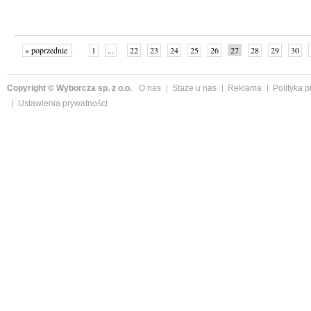
« poprzednie
1
...
22
23
24
25
26
27
28
29
30
»
Copyright © Wyborcza sp. z o.o.
O nas
Staże u nas
Reklama
Polityka 
Ustawienia prywatności