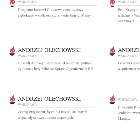
WARSZAWA
WARSZAWA
Drogiemu Jackowi Gorzkowskiemu wyrazy
Pani Krystyno
głębokiego współczucia z powodu śmierci Mamy...
jesteśmy z Wam
Żegnamy z...
ANDRZEJ OLECHOWSKI
ANDRZE
WARSZAWA
WARSZAWA
Odszedł Andrzej Olechowski ekonomista, polityk,
Jackowi Olech
dyplomata były Minister Spraw Zagranicznych RP...
współczucia or
ANDRZEJ OLECHOWSKI
WARSZAWA
WARSZAWA
Drogiemu Kol
Żegnaj Przyjacielu, byłeś dla nas od lat 70-tych
serdeczne wyr
wspaniałym uczestnikiem wspólnych...
Mamy...