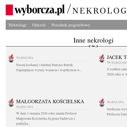
Nekrologi
Odeszli
Poradnik pogrzebowy
Inne nekrologi
JACEK 
WARSZAWA
79
WARSZAW
Naszej kochanej i dzielnej Marylce Butruk
Z wielkim żale
Najcieplejsze wyrazy wsparcia i współczucia w...
2026 roku w Au
MAŁGORZATA KOŚCIELSKA
WARSZAWA
WARSZAWA
Serdeczne wyr
W dniu 3 sierpnia 2026 roku zmarła Profesor
Profesora Dar
Małgorzata Kościelska Jej prace badawcze i
praktyka...