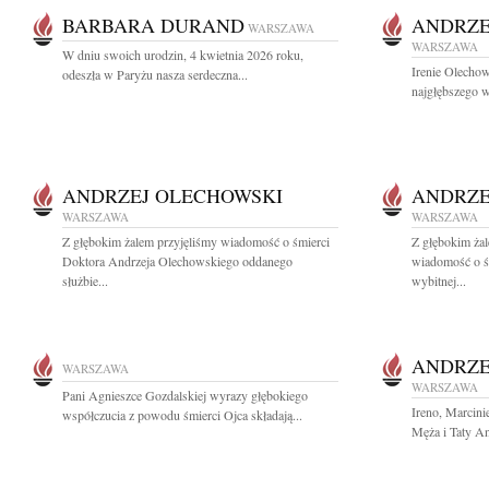
BARBARA DURAND
ANDRZE
WARSZAWA
WARSZAWA
W dniu swoich urodzin, 4 kwietnia 2026 roku,
Irenie Olechow
odeszła w Paryżu nasza serdeczna...
najgłębszego w
ANDRZEJ OLECHOWSKI
ANDRZE
WARSZAWA
WARSZAWA
Z głębokim żalem przyjęliśmy wiadomość o śmierci
Z głębokim żal
Doktora Andrzeja Olechowskiego oddanego
wiadomość o ś
służbie...
wybitnej...
ANDRZE
WARSZAWA
WARSZAWA
Pani Agnieszce Gozdalskiej wyrazy głębokiego
Ireno, Marcini
współczucia z powodu śmierci Ojca składają...
Męża i Taty A