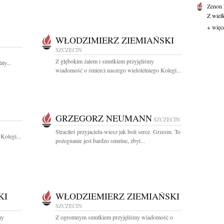
Zenon
Z wiel
+ więc
WŁODZIMIERZ ZIEMIAŃSKI
SZCZECIN
Z głębokim żalem i smutkiem przyjęliśmy
ty...
wiadomość o śmierci naszego wieloletniego Kolegi...
GRZEGORZ NEUMANN
SZCZECIN
Straciłeś przyjaciela-wiesz jak boli serce. Grzesiu. To
Kolegi...
pożegnanie jest bardzo smutne, zbyt...
KI
WŁODZIEMIERZ ZIEMIAŃSKI
SZCZECIN
my
Z ogromnym smutkiem przyjęliśmy wiadomość o