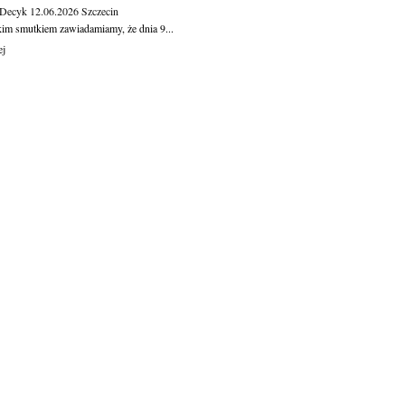
 Decyk
12.06.2026
Szczecin
kim smutkiem zawiadamiamy, że dnia 9...
ej