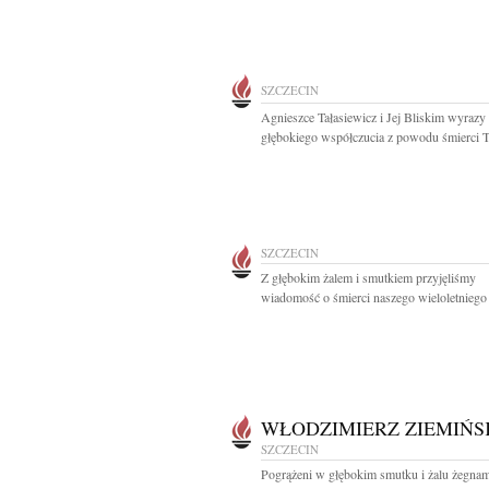
SZCZECIN
Agnieszce Tałasiewicz i Jej Bliskim wyrazy
głębokiego współczucia z powodu śmierci Ta
SZCZECIN
Z głębokim żalem i smutkiem przyjęliśmy
wiadomość o śmierci naszego wieloletniego 
WŁODZIMIERZ ZIEMIŃS
SZCZECIN
Pogrążeni w głębokim smutku i żalu żegna