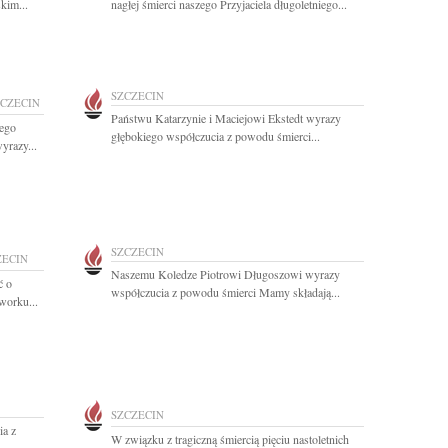
kim...
nagłej śmierci naszego Przyjaciela długoletniego...
SZCZECIN
ZCZECIN
Państwu Katarzynie i Maciejowi Ekstedt wyrazy
ego
głębokiego współczucia z powodu śmierci...
yrazy...
SZCZECIN
ZECIN
Naszemu Koledze Piotrowi Długoszowi wyrazy
ć o
współczucia z powodu śmierci Mamy składają...
worku...
SZCZECIN
a z
W związku z tragiczną śmiercią pięciu nastoletnich