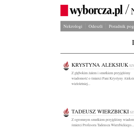
Nekrologi
Odeszli
Poradnik po
KRYSTYNA ALEKSIUK
SZ
Z głębokim żalem i smutkiem przyjęliśmy
wiadomość o śmierci Pani Krystyny Aleksi
wieloletniej...
TADEUSZ WIERZBICKI
SZ
Z ogromnym smutkiem przyjęliśmy wiadom
śmierci Profesora Tadeusza Wierzbickiego...