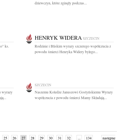
dziewczyn, które zginęły podczas...
HENRYK WIDERA
SZCZECIN
o" ks.
Rodzinie i Bliskim wyrazy szczerego współczucia z
powodu śmierci Henryka Widery byłego...
SZCZECIN
u wyrazy
Naszemu Koledze Januszowi Gostyńskiemu Wyrazy
ą...
współczucia z powodu śmierci Mamy Składają...
25
26
27
28
29
30
31
32
...
134
następne