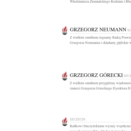
Włodzimierza Ziemiańskiego Rodzinie i Blis
GRZEGORZ NEUMANN
S
Z wielkim smutkiem żegnamy Radcę Prawn
Grzegorza Neumanna i składamy głębokie w
GRZEGORZ GÓRECKI
SZC
Z wielkim smutkiem przyjęliśmy wiadomoś
śmierci Grzegorza Góreckiego Dyrektora D
SZCZECIN
Radkowi Stuczyńskiemu wyrazy współczuci