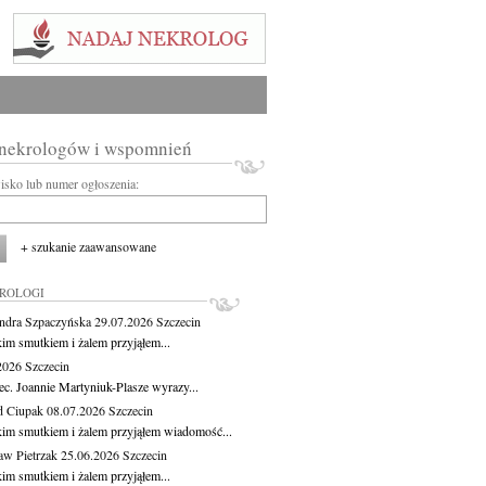
 nekrologów i wspomnień
wisko lub numer ogłoszenia:
+ szukanie zaawansowane
KROLOGI
ndra Szpaczyńska
29.07.2026
Szczecin
kim smutkiem i żalem przyjąłem...
.2026
Szczecin
ec. Joannie Martyniuk-Plasze wyrazy...
d Ciupak
08.07.2026
Szczecin
kim smutkiem i żalem przyjąłem wiadomość...
aw Pietrzak
25.06.2026
Szczecin
kim smutkiem i żalem przyjąłem...