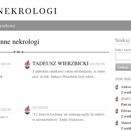
grzebowy
Inne nekrologi
Szukaj
Imię i naz
TADEUSZ WIERZBICKI
CZECIN
SZCZECIN
Z głębokim smutkiem i żalem informujemy, że zmarł
uk
prof. dr hab. Tadeusz Wierzbicki były rektor...
INNE NE
Aleksa
Z wiel
23.07
Pani m
SZCZECIN
CZECIN
Edwar
"Ci, których kochamy nie umierają nigdy, bo miłość,
Z wiel
ość o
to nieśmiertelność" Emily Dickinson...
Stanisł
Z wiel