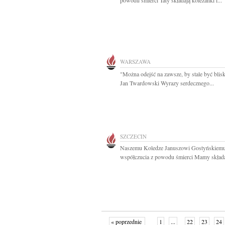
powodu śmierci Taty składają koleżanki i...
WARSZAWA
"Można odejść na zawsze, by stale być blisk
Jan Twardowski Wyrazy serdecznego...
SZCZECIN
Naszemu Koledze Januszowi Gostyńskiem
współczucia z powodu śmierci Mamy składaj
« poprzednie
1
...
22
23
24