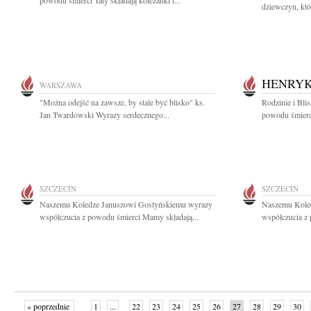
powodu śmierci Taty składają koleżanki i...
dziewczyn, któ
HENRYK
WARSZAWA
"Można odejść na zawsze, by stale być blisko" ks.
Rodzinie i Bli
Jan Twardowski Wyrazy serdecznego...
powodu śmierc
SZCZECIN
SZCZECIN
Naszemu Koledze Januszowi Gostyńskiemu wyrazy
Naszemu Kole
współczucia z powodu śmierci Mamy składają...
współczucia z
« poprzednie
1
...
22
23
24
25
26
27
28
29
30