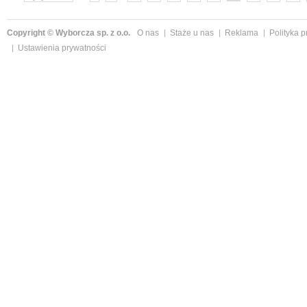
»
Copyright © Wyborcza sp. z o.o.
O nas
Staże u nas
Reklama
Polityka 
Ustawienia prywatności