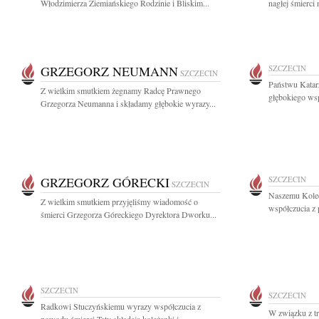
Włodzimierza Ziemiańskiego Rodzinie i Bliskim...
nagłej śmierci 
GRZEGORZ NEUMANN
SZCZECIN
SZCZECIN
Państwu Katar
Z wielkim smutkiem żegnamy Radcę Prawnego
głębokiego wsp
Grzegorza Neumanna i składamy głębokie wyrazy...
GRZEGORZ GÓRECKI
SZCZECIN
SZCZECIN
Naszemu Koled
Z wielkim smutkiem przyjęliśmy wiadomość o
współczucia z
śmierci Grzegorza Góreckiego Dyrektora Dworku...
SZCZECIN
SZCZECIN
Radkowi Stuczyńskiemu wyrazy współczucia z
W związku z tr