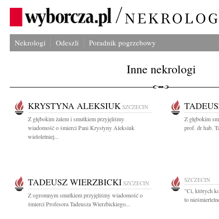
Nekrologi
Odeszli
Poradnik pogrzebowy
Inne nekrologi
KRYSTYNA ALEKSIUK
TADEUS
SZCZECIN
Z głębokim żalem i smutkiem przyjęliśmy
Z głębokim smu
wiadomość o śmierci Pani Krystyny Aleksiuk
prof. dr hab. T
wieloletniej...
TADEUSZ WIERZBICKI
SZCZECIN
SZCZECIN
"Ci, których k
Z ogromnym smutkiem przyjęliśmy wiadomość o
to nieśmiertel
śmierci Profesora Tadeusza Wierzbickiego...