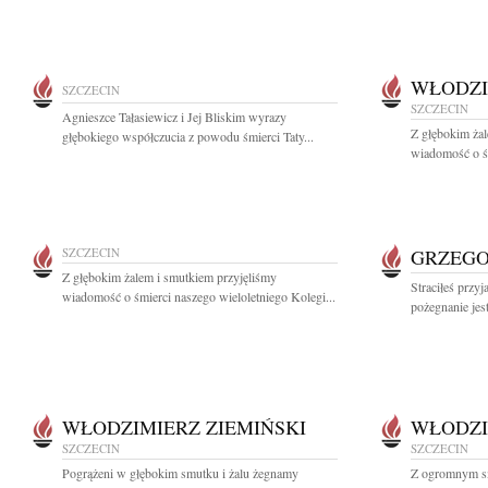
WŁODZI
SZCZECIN
SZCZECIN
Agnieszce Tałasiewicz i Jej Bliskim wyrazy
Z głębokim żal
głębokiego współczucia z powodu śmierci Taty...
wiadomość o śm
SZCZECIN
GRZEG
Z głębokim żalem i smutkiem przyjęliśmy
Straciłeś przyj
wiadomość o śmierci naszego wieloletniego Kolegi...
pożegnanie jest
WŁODZIMIERZ ZIEMIŃSKI
WŁODZI
SZCZECIN
SZCZECIN
Pogrążeni w głębokim smutku i żalu żegnamy
Z ogromnym s