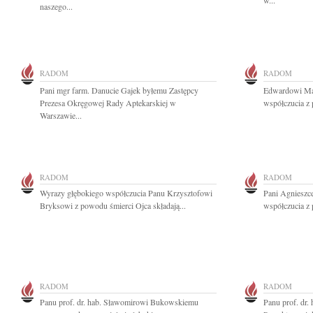
w...
naszego...
RADOM
RADOM
Pani mgr farm. Danucie Gajek byłemu Zastępcy
Edwardowi Ma
Prezesa Okręgowej Rady Aptekarskiej w
współczucia z
Warszawie...
RADOM
RADOM
Wyrazy głębokiego współczucia Panu Krzysztofowi
Pani Agnieszc
Bryksowi z powodu śmierci Ojca składają...
współczucia z 
RADOM
RADOM
Panu prof. dr. hab. Sławomirowi Bukowskiemu
Panu prof. dr