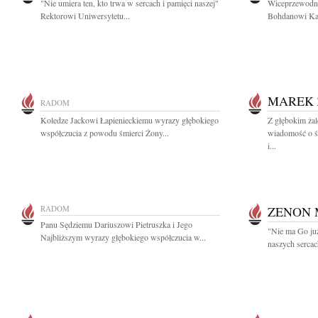
"Nie umiera ten, kto trwa w sercach i pamięci naszej"
Wiceprzewodn
Rektorowi Uniwersytetu...
Bohdanowi Kar
MAREK 
RADOM
Koledze Jackowi Łapienieckiemu wyrazy głębokiego
Z głębokim żal
współczucia z powodu śmierci Żony...
wiadomość o ś
i...
RADOM
ZENON 
Panu Sędziemu Dariuszowi Pietruszka i Jego
"Nie ma Go już
Najbliższym wyrazy głębokiego współczucia w...
naszych sercac