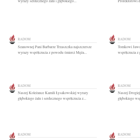
wyrazy serdecznego żalu i głębokiego...
Prorektorowi d
RADOM
RADOM
Szanownej Pani Barbarze Trzaszczka najszczersze
Tomkowi Jawor
wyrazy współczucia z powodu śmierci Męża...
współczucia z 
RADOM
RADOM
Naszej Koleżance Kamili Łysakowskiej wyrazy
Naszej Drogie
głębokiego żalu i serdecznego współczucia z...
głębokiego wsp
RADOM
RADOM