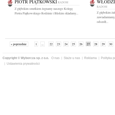
PIOTR PIĄTKOWSKI
WŁODZI
RADOM
RADOM
Z głębokim smutkiem żegnamy naszego Kolegę
Z głębokim żal
Piotra Piątkowskiego Rodzinie i Bliskim składamy...
zawiadamiamy,
odszedł...
« poprzednie
1
...
22
23
24
25
26
27
28
29
30
»
Copyright © Wyborcza sp. z o.o.
O nas
Staże u nas
Reklama
Polityka 
Ustawienia prywatności