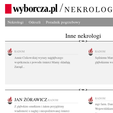
Nekrologi
Odeszli
Poradnik pogrzebowy
Inne nekrologi
RADOM
RADOM
Annie Ciskowskiej wyrazy najgłębszego
Sędziemu Mar
współczucia z powodu śmierci Mamy składają
głębokiemu wsp
Zarząd...
JAN ŻÓRAWICZ
RADOM
RADOM
mgr farm. Dan
Z głębokim smutkiem i żalem przyjęliśmy
Wojewódzkiem
wiadomość o nagłej i niespodziewanej śmierci