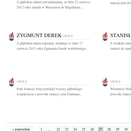
Z głębokim żalem zawiadamiamy, że dnia 22 czerwca
nauczyciela Ze
2012 roku zmarła w Warszawie dr Magdalena...
ZYGMUNT DEREK
STANIS
OPOLE
Z głębokim żalem żegnamy zmarłego w dniu 17
Z wielkim smu
czerwca 2012 roku Zygmunta Derek wieloletniego...
śmierci dr. na
OPOLE
OPOLE
Pani Jolancie Smyczyńskiej wyrazy głębokiego
Wiesławie Mal
współczucia z powodu śmierci syna Damiana...
powodu śmierci
« poprzednie
1
...
22
23
24
25
26
27
28
29
30