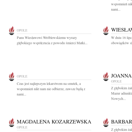
wspomnień nikt
nami...
WIESŁA
OPOLE
Panu Wiesławowi Wróblewskiemu wyrazy
W dniu 16 lip
głębokiego współczucia z powodu śmierci Matki...
obowiązków słu
JOANNA
OPOLE
OPOLE
Czas jest najlepszym lekarstwem na smutek, a
Z głębokim ża
wspomnień nikt nam nie odbierze, zawsze będą z
Mazur adiunkta
nami...
Nowych...
MAGDALENA KOZARZEWSKA
BARBAR
OPOLE
Z głębokim ża