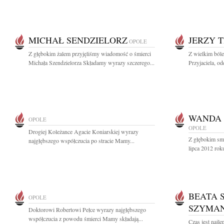
MICHAŁ SENDZIELORZ
JERZY 
OPOLE
Z głębokim żalem przyjęliśmy wiadomość o śmierci
Z wielkim ból
Michała Szendzielorza Składamy wyrazy szczerego...
Przyjaciela, o
WANDA 
OPOLE
OPOLE
Drogiej Koleżance Agacie Koniarskiej wyrazy
Z głębokim sm
najgłębszego współczucia po stracie Mamy...
lipca 2012 rok
BEATA 
OPOLE
SZYMA
Doktorowi Robertowi Pełce wyrazy najgłębszego
współczucia z powodu śmierci Mamy składają...
Czas jest najl