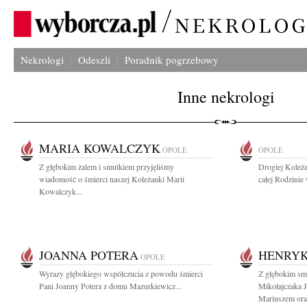
Nekrologi
Odeszli
Poradnik pogrzebowy
Inne nekrologi
MARIA KOWALCZYK
OPOLE
OPOLE
Z głębokim żalem i smutkiem przyjęliśmy
Drogiej Koleż
wiadomość o śmierci naszej Koleżanki Marii
całej Rodzinie
Kowalczyk...
JOANNA POTERA
HENRYK
OPOLE
Wyrazy głębokiego współczucia z powodu śmierci
Z głębokim s
Pani Joanny Potera z domu Mazurkiewicz...
Mikołajczaka 
Mariuszem oraz