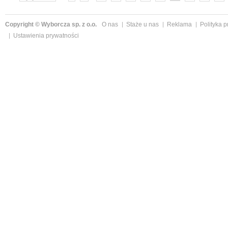
»
Copyright © Wyborcza sp. z o.o.
O nas
Staże u nas
Reklama
Polityka 
Ustawienia prywatności