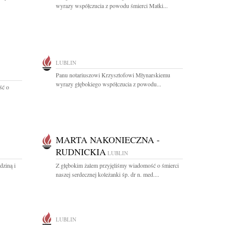
wyrazy współczucia z powodu śmierci Matki...
LUBLIN
Panu notariuszowi Krzysztofowi Młynarskiemu
wyrazy głębokiego współczucia z powodu...
ść o
MARTA NAKONIECZNA -
RUDNICKIA
LUBLIN
dziną i
Z głębokim żalem przyjęliśmy wiadomość o śmierci
naszej serdecznej koleżanki śp. dr n. med....
LUBLIN