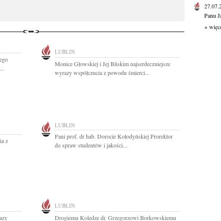
27.07
Panu J
+ więc
LUBLIN
ego
Monice Głowskiej i Jej Bliskim najserdeczniejsze
..
wyrazy współczucia z powodu śmierci...
LUBLIN
Pani prof. dr hab. Dorocie Kołodyńskiej Prorektor
ia z
do spraw studentów i jakości...
LUBLIN
azy
Drogiemu Koledze dr. Grzegorzowi Borkowskiemu