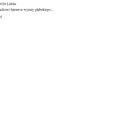
.2026
Lublin
ackowi Sprawce wyrazy głębokiego...
ej