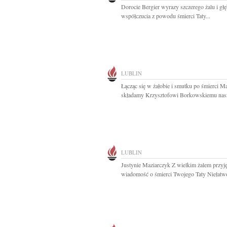
Dorocie Bergier wyrazy szczerego żalu i gł
współczucia z powodu śmierci Taty...
LUBLIN
Łącząc się w żałobie i smutku po śmierci 
składamy Krzysztofowi Borkowskiemu nasz
LUBLIN
Justynie Maziarczyk Z wielkim żalem przyj
wiadomość o śmierci Twojego Taty Niełatwo 