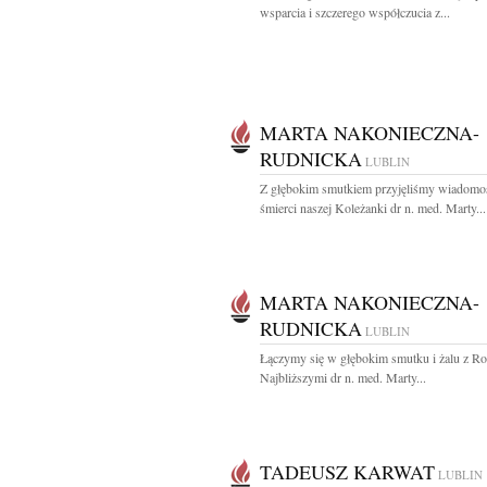
wsparcia i szczerego współczucia z...
MARTA NAKONIECZNA-
RUDNICKA
LUBLIN
Z głębokim smutkiem przyjęliśmy wiadomo
śmierci naszej Koleżanki dr n. med. Marty...
MARTA NAKONIECZNA-
RUDNICKA
LUBLIN
Łączymy się w głębokim smutku i żalu z Ro
Najbliższymi dr n. med. Marty...
TADEUSZ KARWAT
LUBLIN