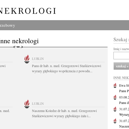
grzebowy
Inne nekrologi
Szukaj
Imię i naz
LUBLIN
zowi
Panu dr hab. n. med. Grzegorzowi Staśkiewiczowi
wyrazy głębokiego współczucia z powodu...
INNE NE
Ewa St
Panu P
03.08
Panu d
LUBLIN
31.07
n. med.
Naszemu Koledze dr hab. n. med. Grzegorzowi
Wyrazy
Staśkiewiczowi wyrazy głębokiego żalu i...
31.07
Naszem