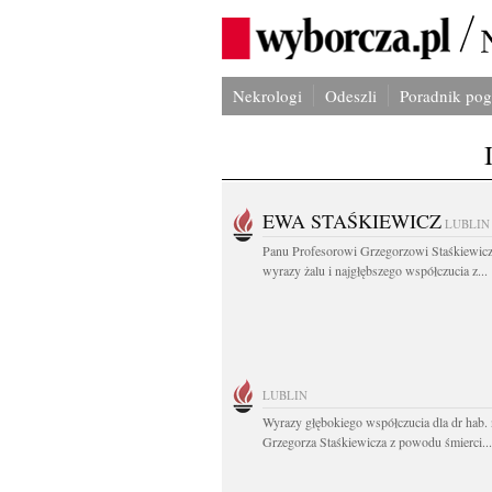
Nekrologi
Odeszli
Poradnik po
EWA STAŚKIEWICZ
LUBLIN
Panu Profesorowi Grzegorzowi Staśkiewic
wyrazy żalu i najgłębszego współczucia z...
LUBLIN
Wyrazy głębokiego współczucia dla dr hab. 
Grzegorza Staśkiewicza z powodu śmierci...