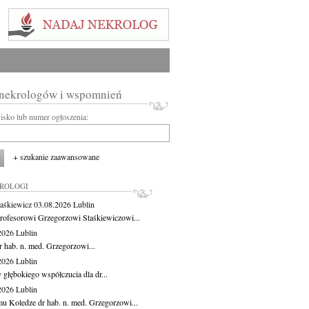
 nekrologów i wspomnień
wisko lub numer ogłoszenia:
+ szukanie zaawansowane
KROLOGI
aśkiewicz
03.08.2026
Lublin
rofesorowi Grzegorzowi Staśkiewiczowi...
.2026
Lublin
r hab. n. med. Grzegorzowi...
.2026
Lublin
 głębokiego współczucia dla dr...
.2026
Lublin
u Koledze dr hab. n. med. Grzegorzowi...