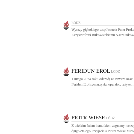
ŁÓDŹ
Wyrazy głębokiego współczucia Panu Prok
Krzysztofowi Bukowieckiemu Naczelnikowi
FERIDUN EROL
ŁÓDŹ
1 lutego 2024 roku odszedł na zawsze nasz 
Feridun Erol scenarzysta, operator, reżyser..
PIOTR WIESE
ŁÓDŹ
Z wielkim żalem i smutkiem żegnamy nasze
długoletniego Przyjaciela Piotra Wiese Mirce 