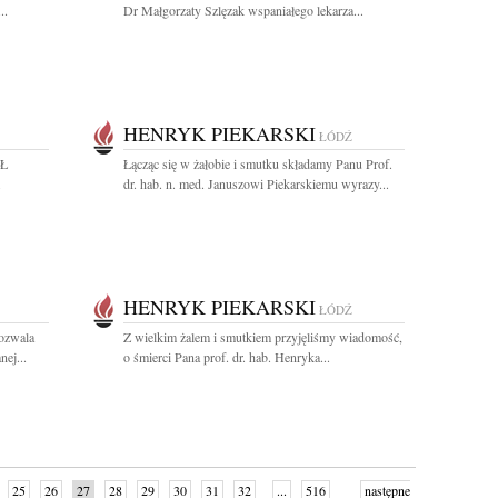
..
Dr Małgorzaty Szlęzak wspaniałego lekarza...
HENRYK PIEKARSKI
ŁÓDŹ
UŁ
Łącząc się w żałobie i smutku składamy Panu Prof.
.
dr. hab. n. med. Januszowi Piekarskiemu wyrazy...
HENRYK PIEKARSKI
ŁÓDŹ
Pozwala
Z wielkim żalem i smutkiem przyjęliśmy wiadomość,
nej...
o śmierci Pana prof. dr. hab. Henryka...
25
26
27
28
29
30
31
32
...
516
następne