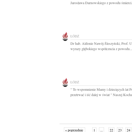
Jarosława Darnowskiego z powodu śmierci.
ŁÓDŹ
Dr hab. Aldonie Nawój-Śleszyński, Prof. 
wyrazy głębokiego współczucia z powodu..
ŁÓDŹ
" To wspomnienie Mamy i dziecięcych lat 
przetrwać i iść dalej w świat " Naszej Kocha
« poprzednie
1
...
22
23
24