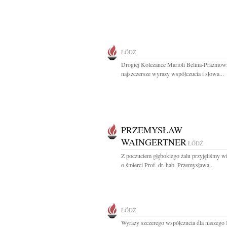
ŁÓDŹ
Drogiej Koleżance Marioli Belina-Prażmow
najszczersze wyrazy współczucia i słowa...
PRZEMYSŁAW
WAINGERTNER
ŁÓDŹ
Z poczuciem głębokiego żalu przyjęliśmy 
o śmierci Prof. dr. hab. Przemysława...
ŁÓDŹ
Wyrazy szczerego współczucia dla naszego 