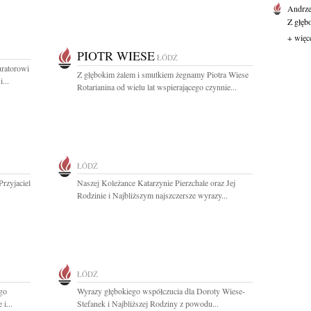
Andrze
Z głęb
+ więc
PIOTR WIESE
ŁÓDŹ
uratorowi
Z głębokim żalem i smutkiem żegnamy Piotra Wiese
...
Rotarianina od wielu lat wspierającego czynnie...
ŁÓDŹ
Przyjaciel
Naszej Koleżance Katarzynie Pierzchale oraz Jej
.
Rodzinie i Najbliższym najszczersze wyrazy...
ŁÓDŹ
go
Wyrazy głębokiego współczucia dla Doroty Wiese-
i...
Stefanek i Najbliższej Rodziny z powodu...