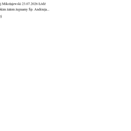
j Mikołajewski
23.07.2026
Łódź
okim żalem żegnamy Śp. Andrzeja...
ej