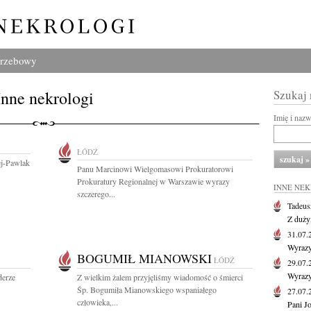
grzebowy
Inne nekrologi
Szukaj
Imię i naz
ŁÓDŹ
ej-Pawlak
Panu Marcinowi Wielgomasowi Prokuratorowi
Prokuratury Regionalnej w Warszawie wyrazy
INNE NE
szczerego...
Tadeus
Z duży
31.07
Wyrazy
BOGUMIŁ MIANOWSKI
ŁÓDŹ
29.07
Wyrazy
derze
Z wielkim żalem przyjęliśmy wiadomość o śmierci
Śp. Bogumiła Mianowskiego wspaniałego
27.07
człowieka,...
Pani J