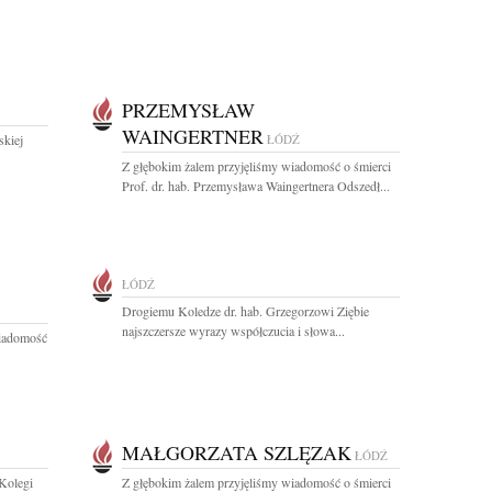
PRZEMYSŁAW
WAINGERTNER
skiej
ŁÓDŹ
Z głębokim żalem przyjęliśmy wiadomość o śmierci
Prof. dr. hab. Przemysława Waingertnera Odszedł...
ŁÓDŹ
Drogiemu Koledze dr. hab. Grzegorzowi Ziębie
najszczersze wyrazy współczucia i słowa...
wiadomość
MAŁGORZATA SZLĘZAK
ŁÓDŹ
Kolegi
Z głębokim żalem przyjęliśmy wiadomość o śmierci