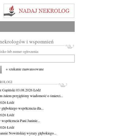
 nekrologów i wspomnień
wisko lub numer ogłoszenia:
+ szukanie zaawansowane
KROLOGI
z Gapiński
03.08.2026
Łódź
m żalem przyjęliśmy wiadomość o śmierci...
.2026
Łódź
 głębokiego współczucia dla...
.2026
Łódź
 współczucia Pani Janinie...
.2026
Łódź
oannie Nowińskiej wyrazy głębokiego...