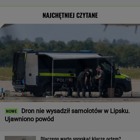
NAJCHĘTNIEJ CZYTANE
Dron nie wysadził samolotów w Lipsku.
Ujawniono powód
Dlaczego warto spryskać klucze octem?