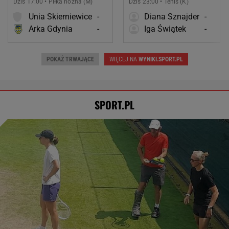
Dziś 17:00 • Piłka nożna (M)
Dziś 23:00 • Tenis (K)
Unia Skierniewice
-
Diana Sznajder
-
Arka Gdynia
-
Iga Świątek
-
POKAŻ TRWAJĄCE
WIĘCEJ NA
WYNIKI.SPORT.PL
SPORT.PL