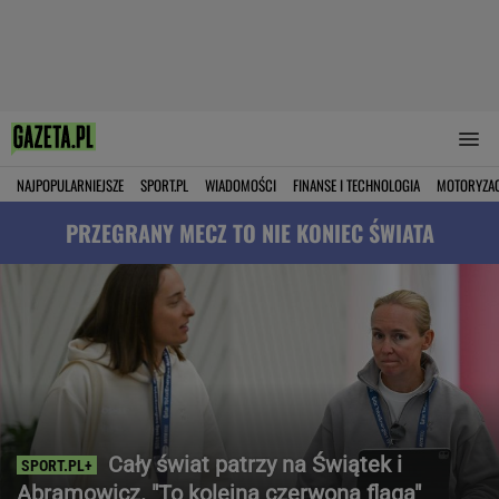
NAJPOPULARNIEJSZE
SPORT.PL
WIADOMOŚCI
FINANSE I TECHNOLOGIA
MOTORYZA
PRZEGRANY MECZ TO NIE KONIEC ŚWIATA
Cały świat patrzy na Świątek i
Abramowicz. "To kolejna czerwona flaga"