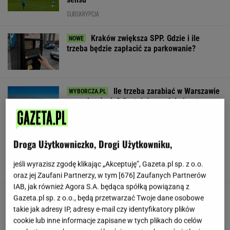
SUBSKRYPCJA
Kraków zwiększa SPP. Gdzie i ile
trzeba będzie zapłacić za parkowanie?
Ile trzeba zarabiać w Warszawie
na godne życie? Czytelnicy podają kwoty
SUBSKRYPCJA
Droga Użytkowniczko, Drogi Użytkowniku,
Czarnecki zawieszony w PiS. "Zrobi
wszystko, żeby wrócić do Brukseli"
jeśli wyrazisz zgodę klikając „Akceptuję”, Gazeta.pl sp. z o.o.
SUBSKRYPCJA
oraz jej Zaufani Partnerzy, w tym [
676
] Zaufanych Partnerów
IAB, jak również Agora S.A. będąca spółką powiązaną z
Wojsko płaci ochotnikom 6 tys. zł. Ogromne
Gazeta.pl sp. z o.o., będą przetwarzać Twoje dane osobowe
zainteresowanie programem
takie jak adresy IP, adresy e-mail czy identyfikatory plików
cookie lub inne informacje zapisane w tych plikach do celów