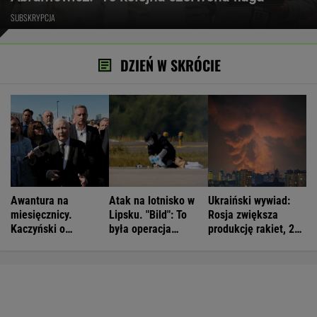
SUBSKRYPCJA
DZIEŃ W SKRÓCIE
Awantura na
Atak na lotnisko w
Ukraiński wywiad:
miesięcznicy.
Lipsku. "Bild": To
Rosja zwiększa
Kaczyński o
była operacja
produkcję rakiet, 200
"wrzaskach
wojskowa
proc. normy
lumpenproletariatu"