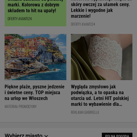
skóry owczej za ułamek ceny.
marki. Kolorowa z dobrym
Lekkie i wygodne jak
składem to hit na upały!
marzenie!
OFERTY AVANTI24
OFERTY AVANTI24
Wygląda zmysłowo jak
Piękne plaże, pyszne jedzenie
podwiązka, a to opaska na
i świetne ceny. TOP miejsca
otarcia ud. Letni HIT polskiej
na urlop we Włoszech
marki to wybawienie dla
MATERIAŁ PROMOCYJNY
kobiet!
REKLAMA GABRIELLA
Wybierz miasto
PEŁNA POGODA