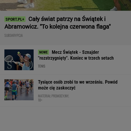
Cały świat patrzy na Świątek i
Abramowicz. "To kolejna czerwona flaga"
SUBSKRYPCJA
Mecz Świątek - Sznajder
"rozstrzygnięty". Koniec w trzech setach
TENIS
Tysiące osób zrobi to we wrześniu. Powód
może cię zaskoczyć
MATERIAŁ PROMOCYJNY,
18+