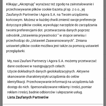
Klikając „Akceptuję” wyrażasz też zgodę na zainstalowanie i
przechowywanie plików cookie Gazeta.pl sp. z o.o., jej
Atak hakerski na ZUS. Poważna awaria strony
Zaufanych Partnerów i Agora S.A. na Twoim urządzeniu
i systemu PUE
końcowym. Możesz w każdej chwili zmienić swoje preferencje
dotyczące plików cookie, wywołując narzędzie do zarządzania
twoimi preferencjami dot. przetwarzania danych poprzez
odnośnik „Ustawienia prywatności ” w stopce serwisu i
Poniedziałkowy quiz wiedzy ogólnej dla
omnibusów. Mało kto pochwali się wynikiem
przechodząc do „Ustawień Zaawansowanych”. Zmiana
12/12
ustawień plików cookie możliwa jest także za pomocą ustawień
przeglądarki.
Wyjeżdżasz za granicę? Te rozwiązania mogą
My, nasi Zaufani Partnerzy i Agora S.A. możemy przetwarzać
oszczędzić sporo czasu i nerwów
dane osobowe w następujących celach:
Użycie dokładnych danych geolokalizacyjnych. Aktywne
MATERIAŁ PROMOCYJNY
skanowanie charakterystyki urządzenia do celów
identyfikacji. Przechowywanie informacji na urządzeniu lub
Influencerzy promowali piramidy finansowe.
dostęp do nich. Spersonalizowane reklamy i treści, pomiar
UOKiK bezlitosny. Ponad 400 tys. zł kar
reklam i treści, badnie odbiorców i ulepszanie usług.
DANIEL MAIKOWSKI
Lista Zaufanych Partnerów