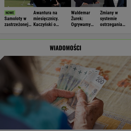
Awantura na
Waldemar
Zmiany w
Samoloty w
miesięcznicy.
Żurek:
systemie
zastrzeżonej
Kaczyński o
Ogrywamy
ostrzegania.
strefie nad
"wrzaskach
prezydenta. To
"Wyciągają
Trumpem.
lumpenproletariatu"
nasz wielki
wnioski z tej
Poderwano
sukces
lekcji"
WIADOMOŚCI
myśliwce