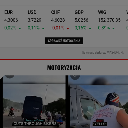
EUR
USD
CHF
GBP
WIG
4,3006
3,7229
4,6028
5,0256
152 370,35
0,02%
0,11%
-0,01%
0,16%
0,39%
SPRAWDŹ NOTOWANIA
Notowania dostarcza VIA24ONLINE
MOTORYZACJA