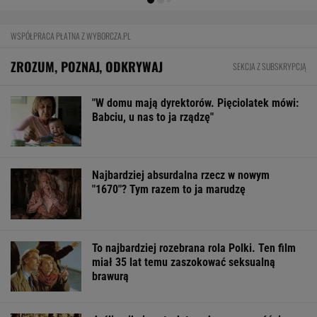
WSPÓŁPRACA PŁATNA Z WYBORCZA.PL
ZROZUM, POZNAJ, ODKRYWAJ
SEKCJA Z SUBSKRYPCJĄ
"W domu mają dyrektorów. Pięciolatek mówi:
Babciu, u nas to ja rządzę"
Najbardziej absurdalna rzecz w nowym
"1670"? Tym razem to ja marudzę
To najbardziej rozebrana rola Polki. Ten film
miał 35 lat temu zaszokować seksualną
brawurą