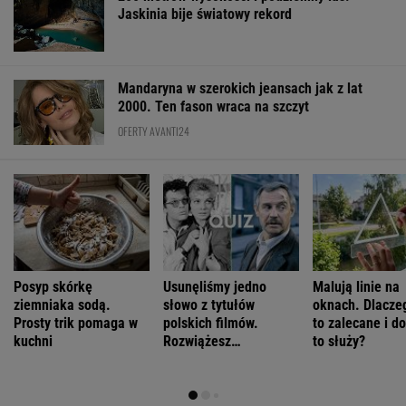
Jaskinia bije światowy rekord
Mandaryna w szerokich jeansach jak z lat
2000. Ten fason wraca na szczyt
OFERTY AVANTI24
Posyp skórkę
Usunęliśmy jedno
Malują linie na
ziemniaka sodą.
słowo z tytułów
oknach. Dlaczeg
Prosty trik pomaga w
polskich filmów.
to zalecane i d
kuchni
Rozwiążesz
to służy?
bezbłędnie?