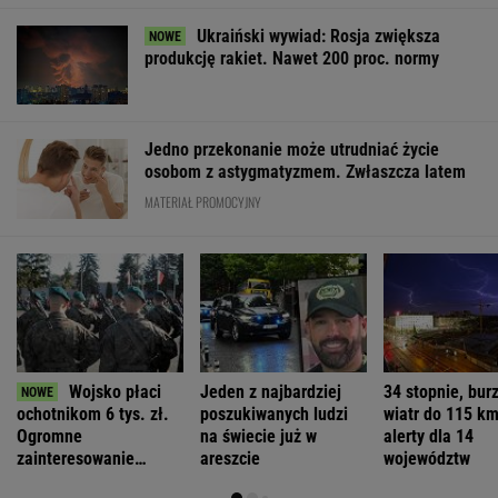
Ukraiński wywiad: Rosja zwiększa
produkcję rakiet. Nawet 200 proc. normy
Jedno przekonanie może utrudniać życie
osobom z astygmatyzmem. Zwłaszcza latem
MATERIAŁ PROMOCYJNY
Wojsko płaci
Jeden z najbardziej
34 stopnie, burz
ochotnikom 6 tys. zł.
poszukiwanych ludzi
wiatr do 115 km
Ogromne
na świecie już w
alerty dla 14
zainteresowanie
areszcie
województw
programem