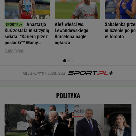
Anastazja
Ależ wieści ws.
Sabalenka prze
Kuś została mistrzynią
Lewandowskiego.
milczenie po po
świata. "Kariera przez
Barcelona nagle
w Toronto
pośladki"? Mamy
ogłasza
komentarz
SUBSKRYPCJA
WIĘCEJ NIŻ WYNIK. SUBSKRYBUJ
POLITYKA