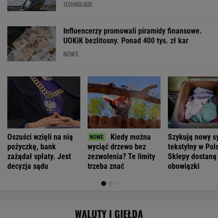
TECHNOLOGIE
Influencerzy promowali piramidy finansowe.
UOKiK bezlitosny. Ponad 400 tys. zł kar
BIZNES
Oszuści wzięli na nią
Kiedy można
Szykują nowy s
pożyczkę, bank
wyciąć drzewo bez
tekstylny w Pol
zażądał spłaty. Jest
zezwolenia? Te limity
Sklepy dostaną
decyzja sądu
trzeba znać
obowiązki
WALUTY I GIEŁDA