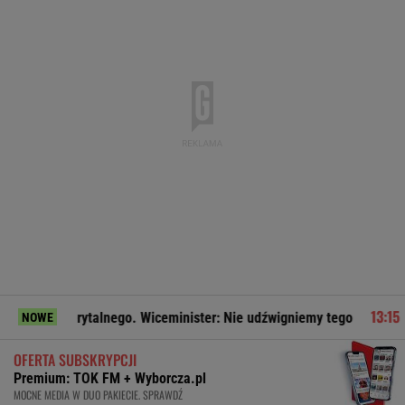
rytalnego. Wiceminister: Nie udźwigniemy tego
625 gmin al
NOWE
OFERTA SUBSKRYPCJI
Premium: TOK FM + Wyborcza.pl
MOCNE MEDIA W DUO PAKIECIE. SPRAWDŹ