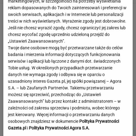
marketingowych, w szczególności na potrzeby wyświetlania
reklam dopasowanych do Twoich zainteresowań i preferencji w
swoich serwisach, aplikacjach i w Internecie lub personalizacji
treści w nich wyświetlanych. Wyrażenie zgody jest dobrowolne.
Jeśli nie chcesz wyrazić zgody, chcesz ograniczyć jej zakres lub
chcesz wycofać zgodę uprzednio udzieloną przejdź do
„Ustawień Zaawansowanych”.
Twoje dane osobowe mogą być przetwarzane także do celów
badania i mierzenia informacji dotyczących funkcjonowania
serwisów i aplikacji lub łączone z danymi dot. świadczonych
Tobie usług. W określonych przypadkach przetwarzanie
danych nie wymaga zgody i odbywa się w oparciu o
uzasadniony interes Gazeta.pl, jej spółki powiązanej – Agora
S.A. – lub Zaufanych Partnerów. Takiemu przetwarzaniu
możesz się sprzeciwić, przechodząc do „Ustawień
Zaawansowanych” lub przez kontakt z administratorem – w
zależności od zakresu sprzeciwu i podmiotu, wobec którego
jest kierowany. Więcej informacji o przetwarzaniu danych
Szokujące nagranie z Tatr. "Rodzice, którzy
osobowych znajdziesz w dokumencie
Polityka Prywatności
zwariowali"
Gazeta.pl
i
Polityka Prywatności Agora S.A.