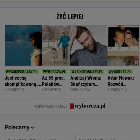
ŻYĆ LEPIEJ
Jest cechą
Aż 65 proc.
Andrzej Wrona:
Artur Nowak:
skomplikowaną.
Polaków
Skończyłem
Rozwód
SUBSKRYPCJA
SUBSKRYPCJA
SUBSKRYPCJA
SUBSKRYPCJA
Sprawia, że silniej
odczuwa
karierę, bo
odsłania dużo
przeżywamy stres
ruchowstręt.
chciałem być
więcej niż
Nie ćwiczy w
fajnym mężem i
prawda o
WSPÓŁPRACA PŁATNA Z
ogóle
ojcem
współmałżonku
Polecamy