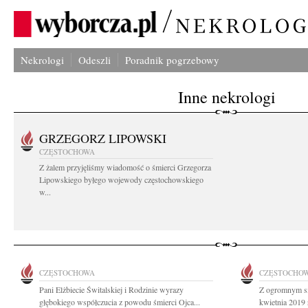
Nekrologi
Odeszli
Poradnik pogrzebowy
Inne nekrologi
GRZEGORZ LIPOWSKI
CZĘSTOCHOWA
Z żalem przyjęliśmy wiadomość o śmierci Grzegorza
Lipowskiego byłego wojewody częstochowskiego
w...
CZĘSTOCHOWA
CZĘSTOCHO
Pani Elżbiecie Świtalskiej i Rodzinie wyrazy
Z ogromnym s
głębokiego współczucia z powodu śmierci Ojca...
kwietnia 2019