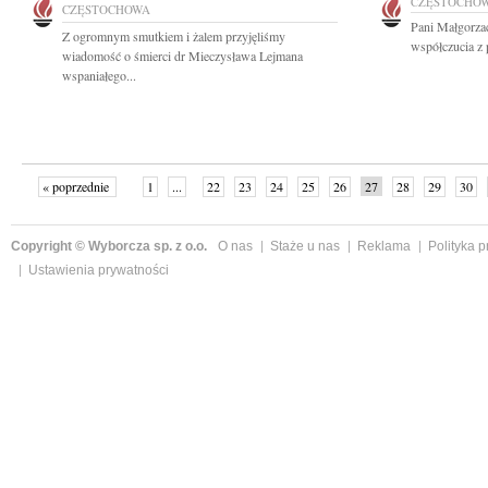
CZĘSTOCHO
CZĘSTOCHOWA
Pani Małgorza
Z ogromnym smutkiem i żalem przyjęliśmy
współczucia z 
wiadomość o śmierci dr Mieczysława Lejmana
wspaniałego...
« poprzednie
1
...
22
23
24
25
26
27
28
29
30
»
Copyright © Wyborcza sp. z o.o.
O nas
Staże u nas
Reklama
Polityka 
Ustawienia prywatności