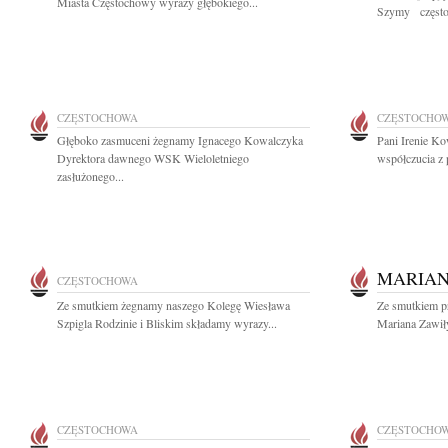
Miasta Częstochowy wyrazy głębokiego...
Szymy częstoc
CZĘSTOCHOWA
CZĘSTOCHO
Głęboko zasmuceni żegnamy Ignacego Kowalczyka
Pani Irenie K
Dyrektora dawnego WSK Wieloletniego
współczucia z 
zasłużonego...
MARIAN
CZĘSTOCHOWA
Ze smutkiem żegnamy naszego Kolegę Wiesława
Ze smutkiem p
Szpigla Rodzinie i Bliskim składamy wyrazy...
Mariana Zawił
CZĘSTOCHOWA
CZĘSTOCHO