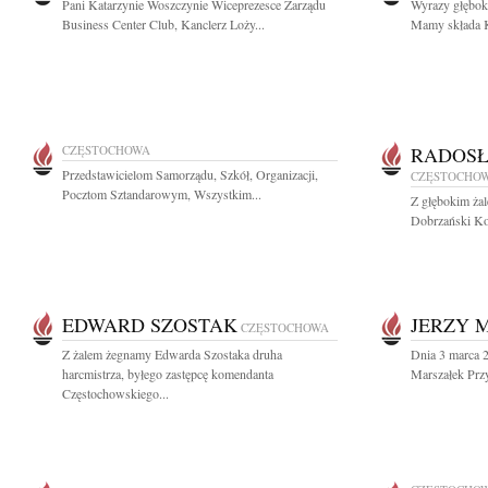
Pani Katarzynie Woszczynie Wiceprezesce Zarządu
Wyrazy głębok
Business Center Club, Kanclerz Loży...
Mamy składa K
CZĘSTOCHOWA
RADOSŁ
Przedstawicielom Samorządu, Szkół, Organizacji,
CZĘSTOCHO
Pocztom Sztandarowym, Wszystkim...
Z głębokim ża
Dobrzański Ko
EDWARD SZOSTAK
JERZY 
CZĘSTOCHOWA
Z żalem żegnamy Edwarda Szostaka druha
Dnia 3 marca 
harcmistrza, byłego zastępcę komendanta
Marszałek Przy
Częstochowskiego...