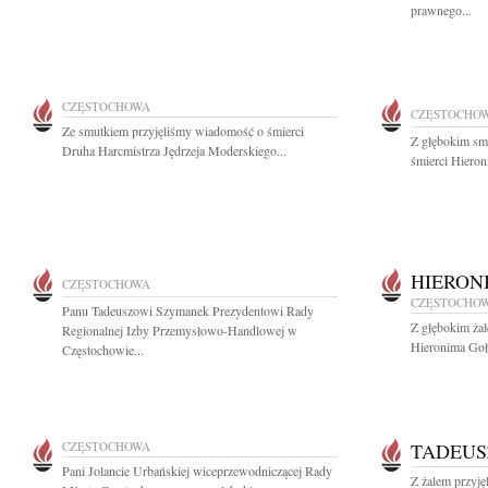
prawnego...
CZĘSTOCHOWA
CZĘSTOCHO
Ze smutkiem przyjęliśmy wiadomość o śmierci
Z głębokim sm
Druha Harcmistrza Jędrzeja Moderskiego...
śmierci Hieron
HIERON
CZĘSTOCHOWA
CZĘSTOCHO
Panu Tadeuszowi Szymanek Prezydentowi Rady
Z głębokim ża
Regionalnej Izby Przemysłowo-Handlowej w
Hieronima Goł
Częstochowie...
CZĘSTOCHOWA
TADEUS
Pani Jolancie Urbańskiej wiceprzewodniczącej Rady
Z żalem przyj