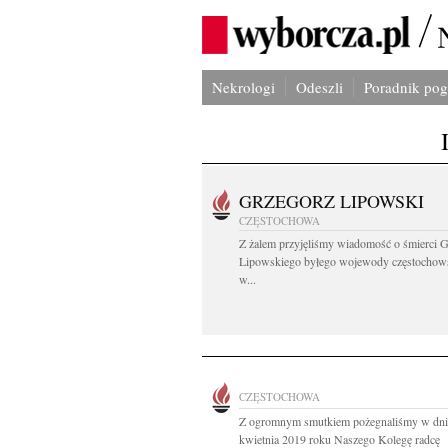
Nekrologi
Odeszli
Poradnik po
GRZEGORZ LIPOWSKI
CZĘSTOCHOWA
Z żalem przyjęliśmy wiadomość o śmierci 
Lipowskiego byłego wojewody częstochow
w...
CZĘSTOCHOWA
Z ogromnym smutkiem pożegnaliśmy w dni
kwietnia 2019 roku Naszego Kolegę radcę