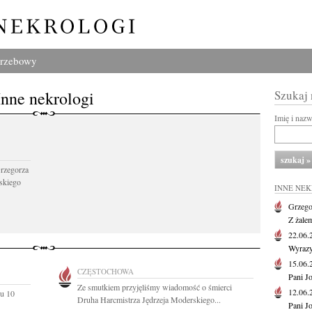
grzebowy
Inne nekrologi
Szukaj
Imię i naz
Grzegorza
skiego
INNE NE
Grzego
Z żale
22.06
Wyrazy
15.06
CZĘSTOCHOWA
Pani J
Ze smutkiem przyjęliśmy wiadomość o śmierci
12.06
u 10
Druha Harcmistrza Jędrzeja Moderskiego...
Pani J