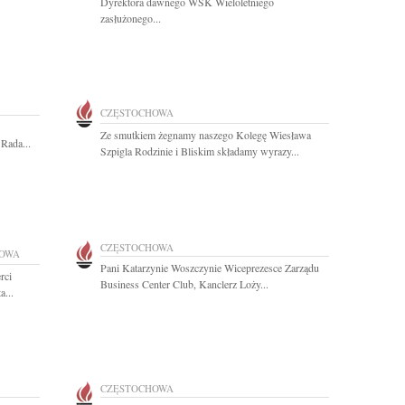
Dyrektora dawnego WSK Wieloletniego
zasłużonego...
CZĘSTOCHOWA
Ze smutkiem żegnamy naszego Kolegę Wiesława
Rada...
Szpigla Rodzinie i Bliskim składamy wyrazy...
CZĘSTOCHOWA
OWA
Pani Katarzynie Woszczynie Wiceprezesce Zarządu
rci
Business Center Club, Kanclerz Loży...
...
CZĘSTOCHOWA