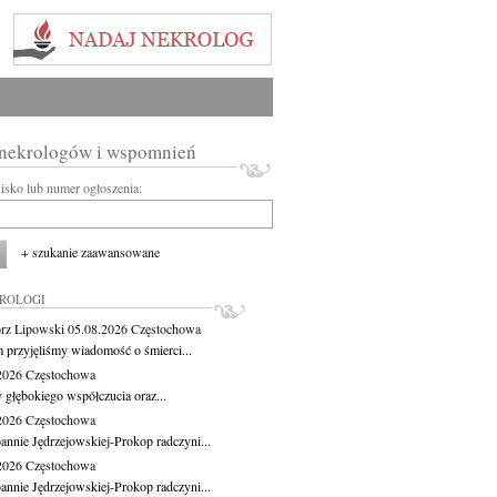
 nekrologów i wspomnień
wisko lub numer ogłoszenia:
+ szukanie zaawansowane
KROLOGI
rz Lipowski
05.08.2026
Częstochowa
m przyjęliśmy wiadomość o śmierci...
.2026
Częstochowa
 głębokiego współczucia oraz...
.2026
Częstochowa
oannie Jędrzejowskiej-Prokop radczyni...
.2026
Częstochowa
oannie Jędrzejowskiej-Prokop radczyni...