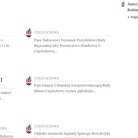
Janusz
Rodzini
+ więc
CZĘSTOCHOWA
 o
Panu Tadeuszowi Szymanek Prezydentowi Rady
 i II...
Regionalnej Izby Przemysłowo-Handlowej w
Częstochowie...
I
CZĘSTOCHOWA
Pani Jolancie Urbańskiej wiceprzewodniczącej Rady
Miasta Częstochowy wyrazy głębokiego...
 śmierci
...
CZĘSTOCHOWA
HOWA
Głęboko zasmuceni żegnamy Ignacego Kowalczyka
 Tadeusza