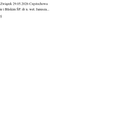
 Związek
29.05.2026
Częstochowa
e i Bliskim ŚP. dr n. wet. Janusza...
ej