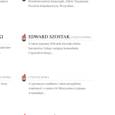
mierci
Przedstawicielom Samorządu, Szkół, Organizacji,
.
Pocztom Sztandarowym, Wszystkim...
KI
EDWARD SZOSTAK
CZĘSTOCHOWA
Z żalem żegnamy Edwarda Szostaka druha
 Radosław
harcmistrza, byłego zastępcę komendanta
..
Częstochowskiego...
OCHOWA
CZĘSTOCHOWA
 Jerzy
Z ogromnym smutkiem i żalem przyjęliśmy
wiadomość o śmierci dr Mieczysława Lejmana
wspaniałego...