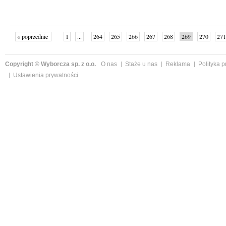
« poprzednie
1
...
264
265
266
267
268
269
270
271
następne »
Copyright © Wyborcza sp. z o.o.
O nas
Staże u nas
Reklama
Polityka 
Ustawienia prywatności