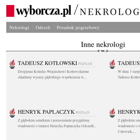
Nekrologi
Odeszli
Poradnik pogrzebowy
Inne nekrologi
TADEUSZ KOTŁOWSKI
TADEUS
POZNAŃ
Drogiemu Koledze Wojciechowi Kotłowskiemu
W dniu 3 sierp
składamy wyrazy głębokiego współczucia w...
Tadeusz Kotłow
HENRYK PAPLACZYK
HENRYK
POZNAŃ
Z głębokim smutkiem i poruszeniem przyjęliśmy
Z głębokim smu
wiadomość o śmierci Henryka Paplaczyka Odszedł...
wiadomość o ś
Człowiek,...