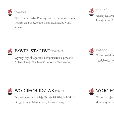
POZNAŃ
POZNAŃ
Naszej Koleżan
Naszemu Koledze Przemysławowi Krajewskiemu
Jarosławowi St
wyrazy żalu i szczerego współczucia z powodu
śmierci...
PAWEŁ STACIWO
POZNAŃ
POZNAŃ
Naszej koleża
Wyrazy głębokiego żalu i współczucia z powodu
najgłębszego w
śmierci Pawła Staciwo Komornika Sądowego...
WOJCIECH IDZIAK
WOJCIE
POZNAŃ
Odszedł nasz wspaniały Przyjaciel Wojciech Idziak
Naszej przyjac
Drogiej Ewie, Marcinowi , Jasiowi i całej...
składamy serde