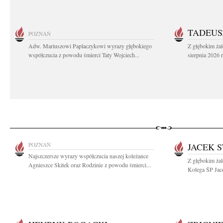
TADEUS
POZNAŃ
Adw. Mariuszowi Paplaczykowi wyrazy głębokiego
Z głębokim ża
współczucia z powodu śmierci Taty Wojciech...
sierpnia 2026 r
POZNAŃ
JACEK 
Najszczersze wyrazy współczucia naszej koleżance
Z głębokim ża
Agnieszce Skitek oraz Rodzinie z powodu śmierci...
Kolega ŚP Jace