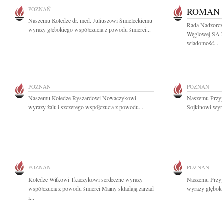
POZNAŃ
ROMAN 
Naszemu Koledze dr. med. Juliuszowi Śmieleckiemu
Rada Nadzorcza
wyrazy głębokiego współczucia z powodu śmierci...
Węglowej SA 
wiadomość...
POZNAŃ
POZNAŃ
Naszemu Koledze Ryszardowi Nowaczykowi
Naszemu Przyja
wyrazy żalu i szczerego współczucia z powodu...
Sojkinowi wyra
POZNAŃ
POZNAŃ
Koledze Witkowi Tkaczykowi serdeczne wyrazy
Naszemu Przyj
współczucia z powodu śmierci Mamy składają zarząd
wyrazy głębok
i...