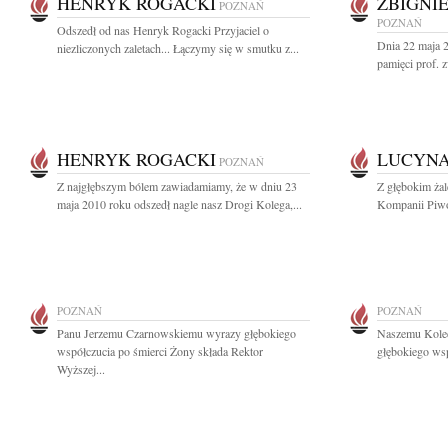
HENRYK ROGACKI
ZBIGNI
POZNAŃ
POZNAŃ
Odszedł od nas Henryk Rogacki Przyjaciel o
Dnia 22 maja 
niezliczonych zaletach... Łączymy się w smutku z...
pamięci prof. 
HENRYK ROGACKI
LUCYNA
POZNAŃ
Z najgłębszym bólem zawiadamiamy, że w dniu 23
Z głębokim ża
maja 2010 roku odszedł nagle nasz Drogi Kolega,...
Kompanii Piwo
POZNAŃ
POZNAŃ
Panu Jerzemu Czarnowskiemu wyrazy głębokiego
Naszemu Kole
współczucia po śmierci Żony składa Rektor
głębokiego ws
Wyższej...