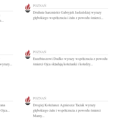
POZNAŃ
Druhnie harcmistrz Gabryjeli Jaskulskiej wyrazy
i
głębokiego współczucia i żalu z powodu śmierci...
...
POZNAŃ
y
Euzebiuszowi Dudko wyrazy współczucia z powodu
wyrazy...
śmierci Ojca składają koleżanki i koledzy...
POZNAŃ
Pana
Drogiej Koleżance Agnieszce Taciak wyrazy
Ojca...
głębokiego żalu i współczucia z powodu śmierci
Mamy...