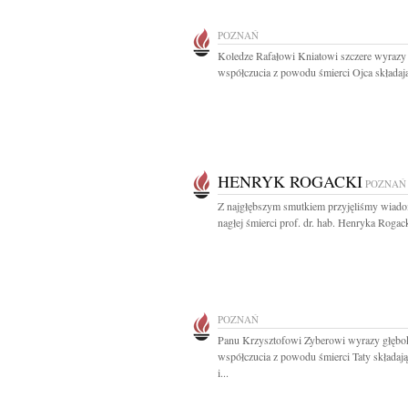
POZNAŃ
Koledze Rafałowi Kniatowi szczere wyrazy
współczucia z powodu śmierci Ojca składają
HENRYK ROGACKI
POZNAŃ
Z najgłębszym smutkiem przyjęliśmy wiad
nagłej śmierci prof. dr. hab. Henryka Rogack
POZNAŃ
Panu Krzysztofowi Zyberowi wyrazy głębo
współczucia z powodu śmierci Taty składaj
i...