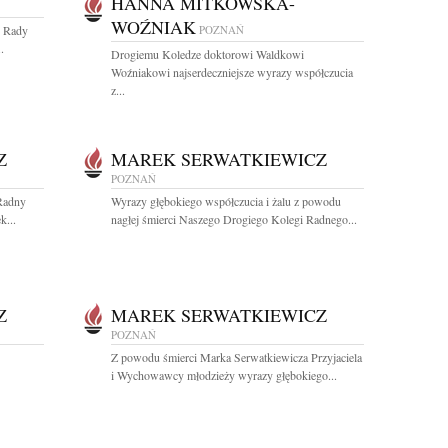
HANNA MITKOWSKA-
WOŹNIAK
u Rady
POZNAŃ
.
Drogiemu Koledze doktorowi Waldkowi
Woźniakowi najserdeczniejsze wyrazy współczucia
z...
Z
MAREK SERWATKIEWICZ
POZNAŃ
Radny
Wyrazy głębokiego współczucia i żalu z powodu
k...
nagłej śmierci Naszego Drogiego Kolegi Radnego...
Z
MAREK SERWATKIEWICZ
POZNAŃ
Z powodu śmierci Marka Serwatkiewicza Przyjaciela
i Wychowawcy młodzieży wyrazy głębokiego...