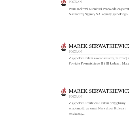
POZNAŃ
Panu Jackowi Kseniowi Przewodniczącem
Nadzorczej Sygnity SA wyrazy głębokiego..
MAREK SERWATKIEWIC
POZNAŃ
Z głębokim żalem zawiadamiamy, że zmarł 
Powiatu Poznańskiego II i III kadencji Mare
MAREK SERWATKIEWIC
POZNAŃ
Z głębokim smutkiem i żalem przyjęliśmy
wiadomość, że zmarł Nasz drogi Kolega i
serdeczny...