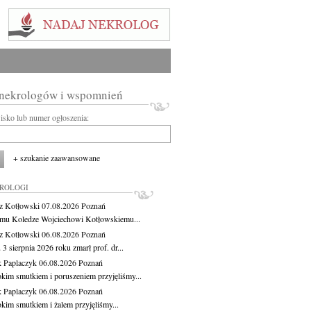
 nekrologów i wspomnień
wisko lub numer ogłoszenia:
+ szukanie zaawansowane
KROLOGI
z Kotłowski
07.08.2026
Poznań
mu Koledze Wojciechowi Kotłowskiemu...
z Kotłowski
06.08.2026
Poznań
3 sierpnia 2026 roku zmarł prof. dr...
 Paplaczyk
06.08.2026
Poznań
okim smutkiem i poruszeniem przyjęliśmy...
 Paplaczyk
06.08.2026
Poznań
okim smutkiem i żalem przyjęliśmy...