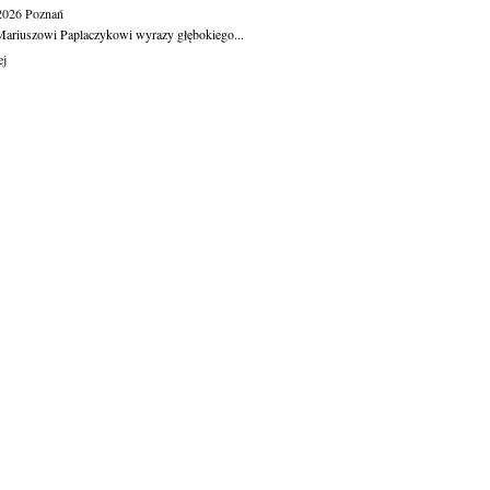
.2026
Poznań
ariuszowi Paplaczykowi wyrazy głębokiego...
ej