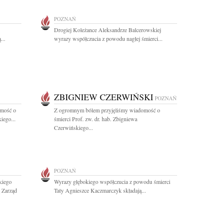
POZNAŃ
Drogiej Koleżance Aleksandrze Balcerowskiej
...
wyrazy współczucia z powodu nagłej śmierci...
ZBIGNIEW CZERWIŃSKI
POZNAŃ
omość o
Z ogromnym bólem przyjęliśmy wiadomość o
iego...
śmierci Prof. zw. dr. hab. Zbigniewa
Czerwińskiego...
POZNAŃ
kiego
Wyrazy głębokiego współczucia z powodu śmierci
ą Zarząd
Taty Agnieszce Kaczmarczyk składają...