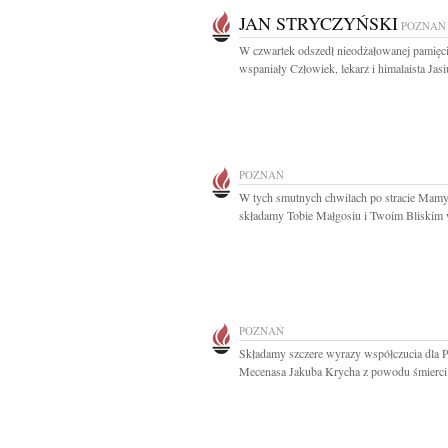
JAN STRYCZYŃSKI
POZNAŃ
W czwartek odszedł nieodżałowanej pamięc
wspaniały Człowiek, lekarz i himalaista Jasiu
POZNAŃ
W tych smutnych chwilach po stracie Mam
składamy Tobie Małgosiu i Twoim Bliskim 
POZNAŃ
Składamy szczere wyrazy współczucia dla 
Mecenasa Jakuba Krycha z powodu śmierci 