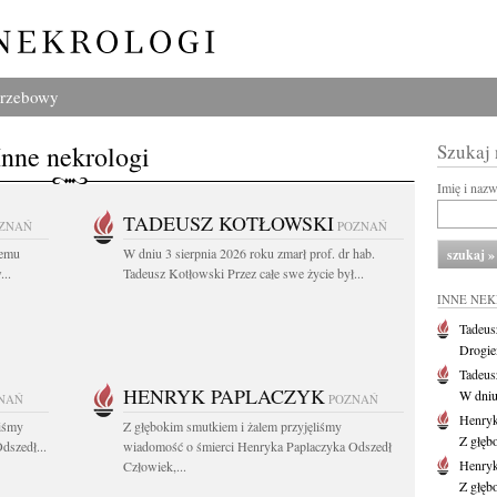
grzebowy
Inne nekrologi
Szukaj
Imię i naz
TADEUSZ KOTŁOWSKI
ZNAŃ
POZNAŃ
iemu
W dniu 3 sierpnia 2026 roku zmarł prof. dr hab.
..
Tadeusz Kotłowski Przez całe swe życie był...
INNE NE
Tadeus
Drogie
Tadeus
HENRYK PAPLACZYK
W dniu 
NAŃ
POZNAŃ
Henryk
liśmy
Z głębokim smutkiem i żalem przyjęliśmy
Z głęb
dszedł...
wiadomość o śmierci Henryka Paplaczyka Odszedł
Henryk
Człowiek,...
Z głęb