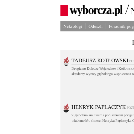
Nekrologi
Odeszli
Poradnik po
TADEUSZ KOTŁOWSKI
PO
Drogiemu Koledze Wojciechowi Kotłowsk
składamy wyrazy głębokiego współczucia w.
HENRYK PAPLACZYK
POZ
Z głębokim smutkiem i poruszeniem przyję
wiadomość o śmierci Henryka Paplaczyka O