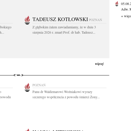
05.08
Adw. M
+ więc
TADEUSZ KOTŁOWSKI
POZNAŃ
ębokiego
Z głębokim żalem zawiadamiamy, że w dniu 3
...
sierpnia 2026 r. zmarł Prof. dr hab. Tadeusz...
więcej
POZNAŃ
o
Panu dr Waldemarowi Woźniakowi wyrazy
z powodu
szczerego współczucia z powodu śmierci Żony...