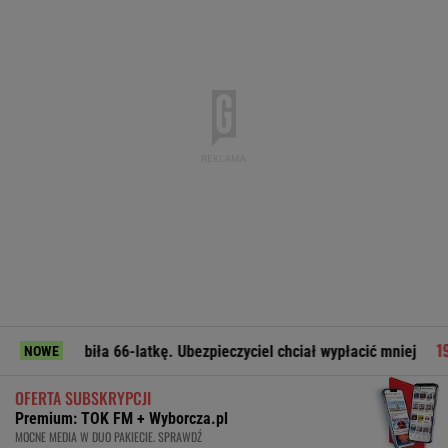
ła 66-latkę. Ubezpieczyciel chciał wypłacić mniej
Legia gra
NOWE
OFERTA SUBSKRYPCJI
Premium: TOK FM + Wyborcza.pl
MOCNE MEDIA W DUO PAKIECIE. SPRAWDŹ