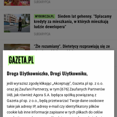
SUBSKRYPCJA
Siedem lat gehenny. "Spłacamy
kredyty za mieszkania, w których mieszkają
ludzie dewelopera"
SUBSKRYPCJA
"Źle rozumiany". Dietetycy rozprawiają się ze
złą sławą białego chleba
Droga Użytkowniczko, Drogi Użytkowniku,
Nowy ruch w USA. Land Back szybko zyskuje
popularność
jeśli wyrazisz zgodę klikając „Akceptuję”, Gazeta.pl sp. z o.o.
TOMASZ KILIAN
oraz jej Zaufani Partnerzy, w tym [
676
] Zaufanych Partnerów
IAB, jak również Agora S.A. będąca spółką powiązaną z
Polskie korzenie i hollywoodzki dorobek. Mało
Gazeta.pl sp. z o.o., będą przetwarzać Twoje dane osobowe
kto zna jej historię
takie jak adresy IP, adresy e-mail czy identyfikatory plików
cookie lub inne informacje zapisane w tych plikach do celów