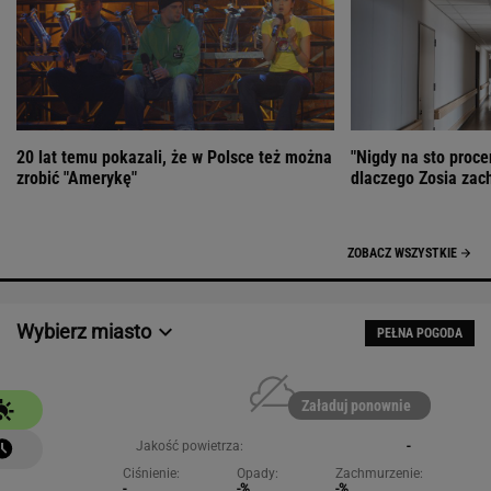
20 lat temu pokazali, że w Polsce też można
"Nigdy na sto proce
zrobić "Amerykę"
dlaczego Zosia zac
ZOBACZ WSZYSTKIE
Wybierz miasto
PEŁNA POGODA
Załaduj ponownie
Jakość powietrza:
-
Ciśnienie:
Opady:
Zachmurzenie:
-
-%
-%