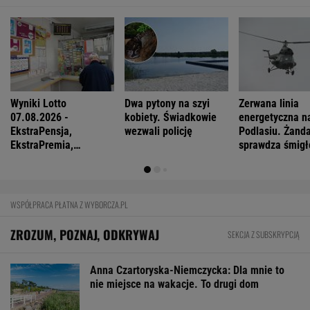
Wyniki Lotto
Dwa pytony na szyi
Zerwana linia
07.08.2026 -
kobiety. Świadkowie
energetyczna n
EkstraPensja,
wezwali policję
Podlasiu. Żand
EkstraPremia,
sprawdza śmigł
EuroJackpot, Kaskada,
MiniLotto, MultiMulti
WSPÓŁPRACA PŁATNA Z WYBORCZA.PL
ZROZUM, POZNAJ, ODKRYWAJ
SEKCJA Z SUBSKRYPCJĄ
Anna Czartoryska-Niemczycka: Dla mnie to
nie miejsce na wakacje. To drugi dom