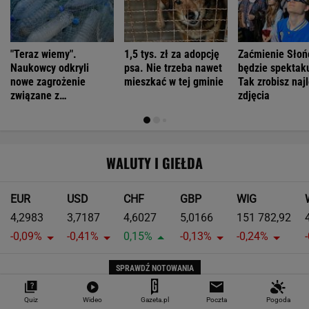
"Teraz wiemy".
1,5 tys. zł za adopcję
Zaćmienie Słoń
Naukowcy odkryli
psa. Nie trzeba nawet
będzie spektak
nowe zagrożenie
mieszkać w tej gminie
Tak zrobisz naj
związane z
zdjęcia
mikroplastikiem
WALUTY I GIEŁDA
EUR
USD
CHF
GBP
WIG
4,2983
3,7187
4,6027
5,0166
151 782,92
-0,09%
-0,41%
0,15%
-0,13%
-0,24%
SPRAWDŹ NOTOWANIA
Notowania dostarcza VIA24ONLINE
Quiz
Wideo
Gazeta.pl
Poczta
Pogoda