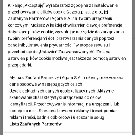
Klikając „Akceptuję” wyrażasz też zgodę na zainstalowanie i
przechowywanie plików cookie Gazeta.pl sp. z o.o., jej
To ulubiony quiz każdego Polaka. Pytamy o
Zaufanych Partnerów i Agora S.A. na Twoim urządzeniu
przysłowia, które musisz znać!
końcowym. Możesz w każdej chwili zmienić swoje preferencje
dotyczące plików cookie, wywołując narzędzie do zarządzania
twoimi preferencjami dot. przetwarzania danych poprzez
odnośnik „Ustawienia prywatności ” w stopce serwisu i
"Mam kontrolę nad własnym ciałem". Kobiety
masowo stawiają na boysober
przechodząc do „Ustawień Zaawansowanych”. Zmiana
ustawień plików cookie możliwa jest także za pomocą ustawień
przeglądarki.
Jeden wakacyjny nawyk może mieć
My, nasi Zaufani Partnerzy i Agora S.A. możemy przetwarzać
nieprzyjemne konsekwencje. Też tak robisz?
dane osobowe w następujących celach:
Użycie dokładnych danych geolokalizacyjnych. Aktywne
MATERIAŁ PROMOCYJNY
skanowanie charakterystyki urządzenia do celów
identyfikacji. Przechowywanie informacji na urządzeniu lub
Uruchomili "Tindera dla
dostęp do nich. Spersonalizowane reklamy i treści, pomiar
medyków". Szybko zgłosili się też adwokaci
reklam i treści, badnie odbiorców i ulepszanie usług.
SUBSKRYPCJA
Lista Zaufanych Partnerów