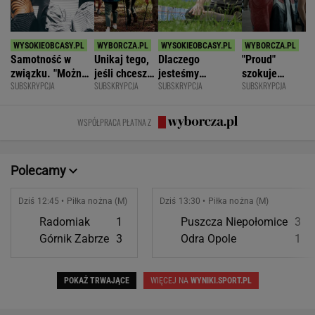
Samotność w
Unikaj tego,
Dlaczego
"Proud"
związku. "Można
jeśli chcesz
jesteśmy
szokuje
SUBSKRYPCJA
SUBSKRYPCJA
SUBSKRYPCJA
SUBSKRYPCJA
być kochaną i
znacznie
permanentnie
odważnymi
jednocześnie czuć
opóźnić
zmęczeni? "Te
scenami.
się samotną"
starczą
same grzechy
Rozmawiamy
WSPÓŁPRACA PŁATNA Z
demencję
główne"
z twórcami
scen
intymnych
Polecamy
Dziś 12:45 • Piłka nożna (M)
Dziś 13:30 • Piłka nożna (M)
Radomiak
1
Puszcza Niepołomice
3
Górnik Zabrze
3
Odra Opole
1
POKAŻ TRWAJĄCE
WIĘCEJ NA
WYNIKI.SPORT.PL