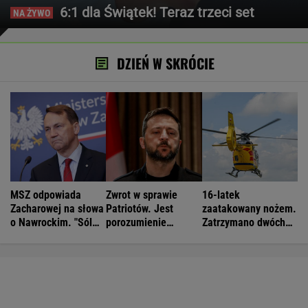
6:1 dla Świątek! Teraz trzeci set
DZIEŃ W SKRÓCIE
MSZ odpowiada
Zwrot w sprawie
16-latek
Zacharowej na słowa
Patriotów. Jest
zaatakowany nożem.
o Nawrockim. "Sól
porozumienie
Zatrzymano dwóch
demokracji"
Ukrainy i USA
nastolatków