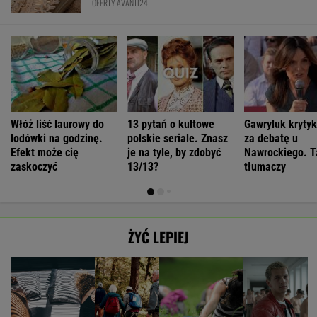
OFERTY AVANTI24
Włóż liść laurowy do
13 pytań o kultowe
Gawryluk kryty
lodówki na godzinę.
polskie seriale. Znasz
za debatę u
Efekt może cię
je na tyle, by zdobyć
Nawrockiego. T
zaskoczyć
13/13?
tłumaczy
ŻYĆ LEPIEJ