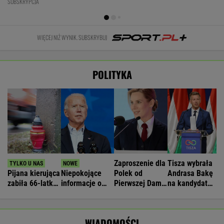
SUBSKRYPCJA
WIĘCEJ NIŻ WYNIK. SUBSKRYBUJ
POLITYKA
Zaproszenie dla
Tisza wybrała
Pijana kierująca
Niepokojące
Polek od
Andrasa Bakę
zabiła 66-latkę.
informacje o
Pierwszej Damy.
na kandydata
Ubezpieczyciel
stanie zdrowia
"Poznajmy się"
na prezydenta
chciał wypłacić
Joe Bidena. Syn
mniej
ujawnia
WIADOMOŚCI