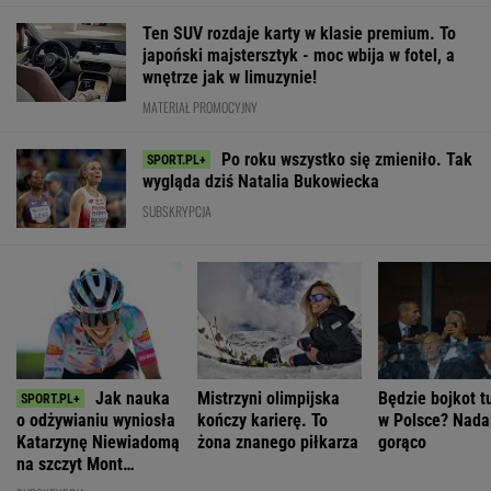
Ten SUV rozdaje karty w klasie premium. To
japoński majstersztyk - moc wbija w fotel, a
wnętrze jak w limuzynie!
MATERIAŁ PROMOCYJNY
Po roku wszystko się zmieniło. Tak
wygląda dziś Natalia Bukowiecka
SUBSKRYPCJA
Jak nauka
Mistrzyni olimpijska
Będzie bojkot t
o odżywianiu wyniosła
kończy karierę. To
w Polsce? Nadal
Katarzynę Niewiadomą
żona znanego piłkarza
gorąco
na szczyt Mont
Ventoux