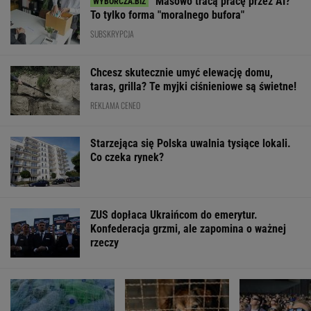
Masowo tracą pracę przez AI?
To tylko forma "moralnego bufora"
SUBSKRYPCJA
Chcesz skutecznie umyć elewację domu,
taras, grilla? Te myjki ciśnieniowe są świetne!
REKLAMA CENEO
Starzejąca się Polska uwalnia tysiące lokali.
Co czeka rynek?
ZUS dopłaca Ukraińcom do emerytur.
Konfederacja grzmi, ale zapomina o ważnej
rzeczy