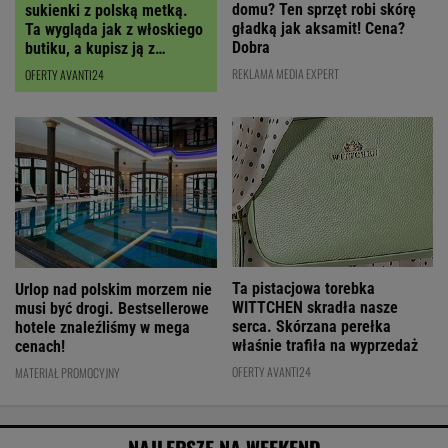
domu? Ten sprzęt robi skórę
sukienki z polską metką.
gładką jak aksamit! Cena?
Ta wygląda jak z włoskiego
Dobra
butiku, a kupisz ją z
RABATEM
REKLAMA MEDIA EXPERT
OFERTY AVANTI24
Ta pistacjowa torebka
Urlop nad polskim morzem nie
WITTCHEN skradła nasze
musi być drogi. Bestsellerowe
serca. Skórzana perełka
hotele znaleźliśmy w mega
właśnie trafiła na wyprzedaż
cenach!
OFERTY AVANTI24
MATERIAŁ PROMOCYJNY