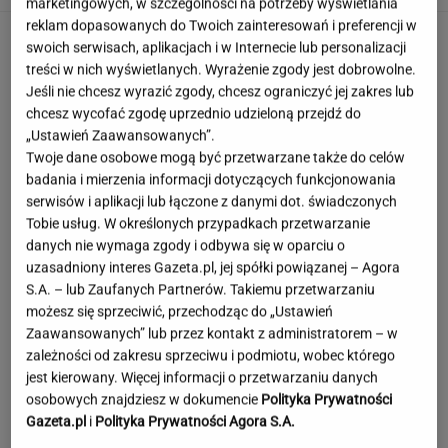
marketingowych, w szczególności na potrzeby wyświetlania
reklam dopasowanych do Twoich zainteresowań i preferencji w
swoich serwisach, aplikacjach i w Internecie lub personalizacji
treści w nich wyświetlanych. Wyrażenie zgody jest dobrowolne.
Jeśli nie chcesz wyrazić zgody, chcesz ograniczyć jej zakres lub
chcesz wycofać zgodę uprzednio udzieloną przejdź do
„Ustawień Zaawansowanych”.
Twoje dane osobowe mogą być przetwarzane także do celów
badania i mierzenia informacji dotyczących funkcjonowania
serwisów i aplikacji lub łączone z danymi dot. świadczonych
Tobie usług. W określonych przypadkach przetwarzanie
danych nie wymaga zgody i odbywa się w oparciu o
uzasadniony interes Gazeta.pl, jej spółki powiązanej – Agora
S.A. – lub Zaufanych Partnerów. Takiemu przetwarzaniu
możesz się sprzeciwić, przechodząc do „Ustawień
Zaawansowanych” lub przez kontakt z administratorem – w
zależności od zakresu sprzeciwu i podmiotu, wobec którego
jest kierowany. Więcej informacji o przetwarzaniu danych
Wieniawa jako jurorka "TzG" to
osobowych znajdziesz w dokumencie
Polityka Prywatności
dobry pomysł? "Będzie musiała być uważna"
Gazeta.pl
i
Polityka Prywatności Agora S.A.