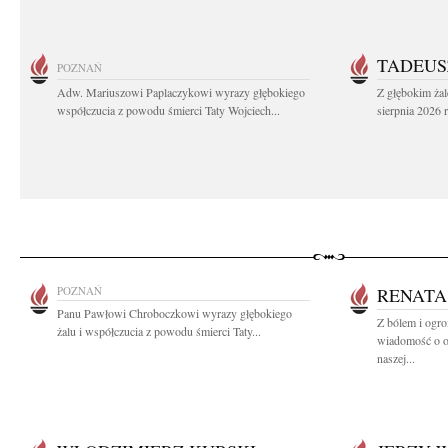
TADEUS
POZNAŃ
Adw. Mariuszowi Paplaczykowi wyrazy głębokiego
Z głębokim ża
współczucia z powodu śmierci Taty Wojciech...
sierpnia 2026 r
POZNAŃ
RENATA
Panu Pawłowi Chroboczkowi wyrazy głębokiego
Z bólem i ogr
żalu i współczucia z powodu śmierci Taty...
wiadomość o od
naszej...