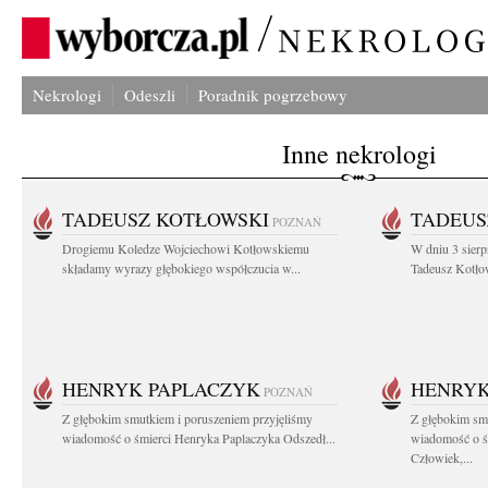
Nekrologi
Odeszli
Poradnik pogrzebowy
Inne nekrologi
TADEUSZ KOTŁOWSKI
TADEUS
POZNAŃ
Drogiemu Koledze Wojciechowi Kotłowskiemu
W dniu 3 sierp
składamy wyrazy głębokiego współczucia w...
Tadeusz Kotłow
HENRYK PAPLACZYK
HENRYK
POZNAŃ
Z głębokim smutkiem i poruszeniem przyjęliśmy
Z głębokim smu
wiadomość o śmierci Henryka Paplaczyka Odszedł...
wiadomość o ś
Człowiek,...