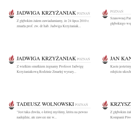
JADWIGA KRZYŻANIAK
POZNAŃ
POZNAŃ
Szanownej Pan
Z głębokim żalem zawiadamiamy, że 24 lipca 2010 r.
głębokiego wsp
zmarła prof. zw. dr hab. Jadwiga Krzyżaniak...
JADWIGA KRZYŻANIAK
JAN KA
POZNAŃ
Z wielkim smutkiem żegnamy Profesor Jadwigę
Kasiu jesteśmy
Krzyżaniakową Rodzinie Zmarłej wyrazy...
odejściu ukoch
TADEUSZ WOLNOWSKI
KRZYSZ
POZNAŃ
"Jest taka chwila, o której myślimy, która na pewno
Z głębokim ża
nadejdzie, ale zawsze nie w...
Kompanii Piwo