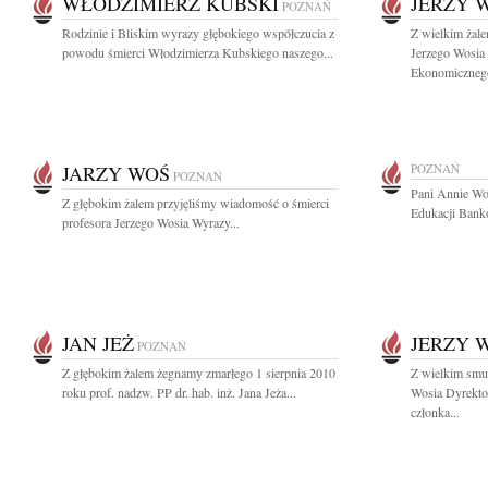
WŁODZIMIERZ KUBSKI
JERZY 
POZNAŃ
Rodzinie i Bliskim wyrazy głębokiego współczucia z
Z wielkim żale
powodu śmierci Włodzimierza Kubskiego naszego...
Jerzego Wosia 
Ekonomicznego
JARZY WOŚ
POZNAŃ
POZNAŃ
Pani Annie Wo
Z głębokim żalem przyjęliśmy wiadomość o śmierci
Edukacji Banko
profesora Jerzego Wosia Wyrazy...
JAN JEŻ
JERZY 
POZNAŃ
Z głębokim żalem żegnamy zmarłego 1 sierpnia 2010
Z wielkim smu
roku prof. nadzw. PP dr. hab. inż. Jana Jeża...
Wosia Dyrekto
członka...