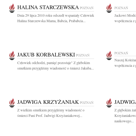
HALINA STARCZEWSKA
POZNAŃ
POZNAŃ
Dnia 29 lipca 2010 roku odszedł wspaniały Człowiek
Jackowi Modrz
Halina Starczewska Mama, Babcia, Prababcia...
współczucia z
JAKUB KORBALEWSKI
POZNAŃ
POZNAŃ
Naszej Koleża
Człowiek odchodzi, pamięć pozostaje" Z głebokim
współczucia z 
smutkiem przyjęliśmy wiadomość o śmierci Jakuba...
JADWIGA KRZYŻANIAK
JADWIG
POZNAŃ
Z wielkim smutkiem przyjęliśmy wiadomość o
Z głębokim ża
śmierci Pani Prof. Jadwigi Krzyżaniakowej...
Krzyżaniakową
naukowego...