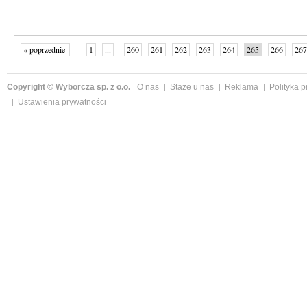
« poprzednie
1
...
260
261
262
263
264
265
266
267
następne »
Copyright © Wyborcza sp. z o.o.
O nas
Staże u nas
Reklama
Polityka 
Ustawienia prywatności