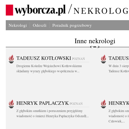
Nekrologi
Odeszli
Poradnik pogrzebowy
Inne nekrologi
TADEUSZ KOTŁOWSKI
TADEUS
POZNAŃ
Drogiemu Koledze Wojciechowi Kotłowskiemu
W dniu 3 sierp
składamy wyrazy głębokiego współczucia w...
Tadeusz Kotłow
HENRYK PAPLACZYK
HENRYK
POZNAŃ
Z głębokim smutkiem i poruszeniem przyjęliśmy
Z głębokim smu
wiadomość o śmierci Henryka Paplaczyka Odszedł...
wiadomość o ś
Człowiek,...