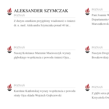
ALEKSANDER SZYMCZAK
POZNAŃ
Pani Joannie W
POZNAŃ
Departamentu 
Z dużym smutkiem przyjęliśmy wiadomość o śmierci
Marszałkowski
dr. n. med. Aleksandra Szymczaka ponad 40 lat...
POZNAŃ
POZNAŃ
Naszej Koleżance Marzenie Macioszczyk wyrazy
Naszym Drogim
głębokiego współczucia z powodu śmierci Ojca...
Bosakowskiej-
POZNAŃ
POZNAŃ
Karolinie Kałdońskiej wyrazy współczucia z powodu
Z głębi serca 
straty Ojca składa Wojciech Grąbczewski
Krzysztofa Ow