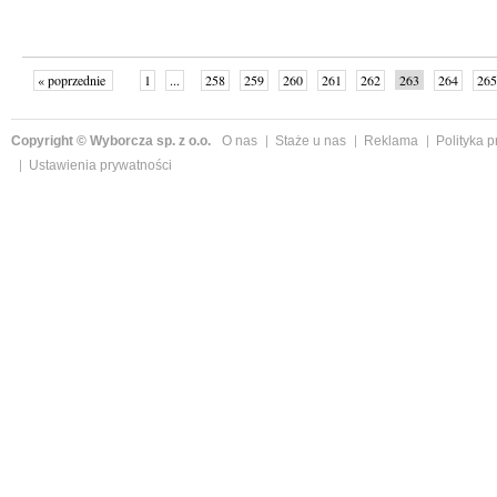
« poprzednie
1
...
258
259
260
261
262
263
264
265
następne »
Copyright © Wyborcza sp. z o.o.
O nas
Staże u nas
Reklama
Polityka 
Ustawienia prywatności