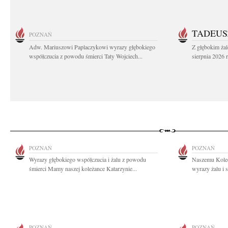
TADEUS
POZNAŃ
Adw. Mariuszowi Paplaczykowi wyrazy głębokiego
Z głębokim ża
współczucia z powodu śmierci Taty Wojciech...
sierpnia 2026 r
POZNAŃ
POZNAŃ
Wyrazy głębokiego współczucia i żalu z powodu
Naszemu Kole
śmierci Mamy naszej koleżance Katarzynie...
wyrazy żalu i 
POZNAŃ
POZNAŃ