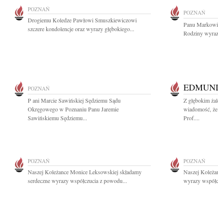
POZNAŃ
POZNAŃ
Drogiemu Koledze Pawłowi Smuszkiewiczowi
Panu Markowi 
szczere kondolencje oraz wyrazy głębokiego...
Rodziny wyraz
EDMUN
POZNAŃ
P ani Marcie Sawińskiej Sędziemu Sądu
Z głębokim żal
Okręgowego w Poznaniu Panu Jaremie
wiadomość, że
Sawińskiemu Sędziemu...
Prof....
POZNAŃ
POZNAŃ
Naszej Koleżance Monice Leksowskiej składamy
Naszej Koleża
serdeczne wyrazy współczucia z powodu...
wyrazy współc