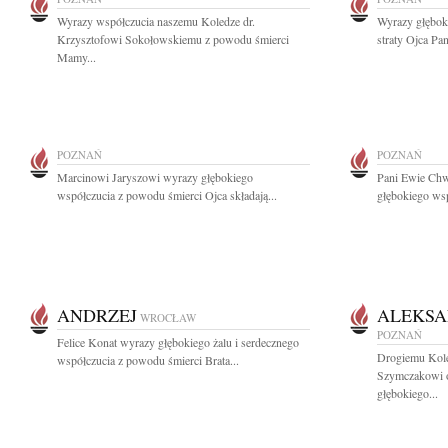
Wyrazy współczucia naszemu Koledze dr.
Wyrazy głębok
Krzysztofowi Sokołowskiemu z powodu śmierci
straty Ojca Pa
Mamy...
POZNAŃ
POZNAŃ
Marcinowi Jaryszowi wyrazy głębokiego
Pani Ewie Chw
współczucia z powodu śmierci Ojca składają...
głębokiego ws
ANDRZEJ
ALEKSA
WROCŁAW
POZNAŃ
Felice Konat wyrazy głębokiego żalu i serdecznego
Drogiemu Kole
współczucia z powodu śmierci Brata...
Szymczakowi o
głębokiego...